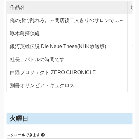
作品名
放
俺の指で乱れろ。～閉店後二人きりのサロンで…～
ＴＯ
啄木鳥探偵處
ＴＯ
銀河英雄伝説 Die Neue These(NHK放送版)
ＮＨ
社長、バトルの時間です！
ＴＯ
白猫プロジェクト ZERO CHRONICLE
ＴＯ
別冊オリンピア・キュクロス
ＴＯ
火曜日