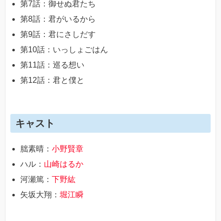
第7話：御せぬ君たち
第8話：君がいるから
第9話：君にさしだす
第10話：いっしょごはん
第11話：巡る想い
第12話：君と僕と
キャスト
朏素晴：
小野賢章
ハル：
山崎はるか
河瀬篤：
下野紘
矢坂大翔：
堀江瞬