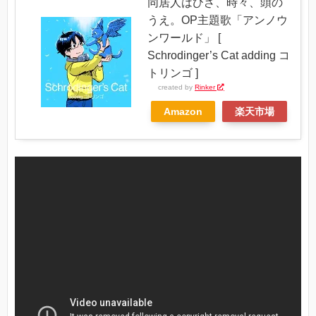
同居人はひざ、時々、頭の
うえ。OP主題歌「アンノウ
ンワールド」 [
Schrodinger’s Cat adding コ
トリンゴ ]
created by
Rinker
Amazon
楽天市場