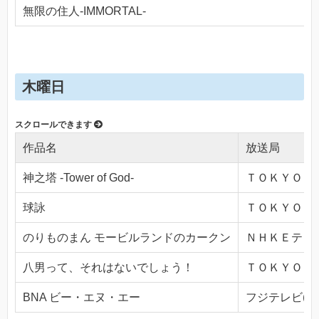
無限の住人-IMMORTAL-
木曜日
作品名
放送局
神之塔 -Tower of God-
ＴＯＫＹＯ ＭＸ
球詠
ＴＯＫＹＯ ＭＸ
のりものまん モービルランドのカークン
ＮＨＫＥテレ１・
八男って、それはないでしょう！
ＴＯＫＹＯ ＭＸ
BNA ビー・エヌ・エー
フジテレビ(Ch.