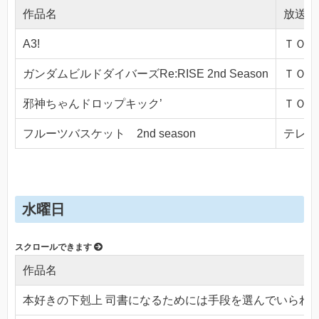
作品名
放送局
A3!
ＴＯＫＹ
ガンダムビルドダイバーズRe:RISE 2nd Season
ＴＯＫＹ
邪神ちゃんドロップキック’
ＴＯＫＹ
フルーツバスケット 2nd season
テレビ東
水曜日
作品名
本好きの下剋上 司書になるためには手段を選んでいられ