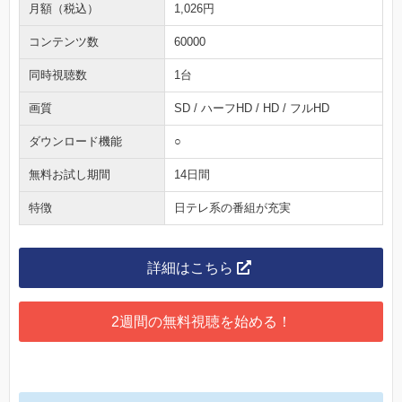
月額（税込）
1,026円
コンテンツ数
60000
同時視聴数
1台
画質
SD / ハーフHD / HD / フルHD
ダウンロード機能
○
無料お試し期間
14日間
特徴
日テレ系の番組が充実
詳細はこちら
2週間の無料視聴を始める！