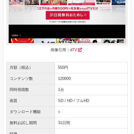
画像引用：
dTV
月額（税込）
550円
コンテンツ数
120000
同時視聴数
1台
画質
SD / HD / フルHD
ダウンロード機能
○
無料お試し期間
31日間
特徴