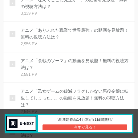
の視聴方法は？
3,139 PV
アニメ「ありふれた職業で世界最強」の動画を見放題！
無料の視聴方法は？
2,956 PV
アニメ「食戟のソーマ」の動画を見放題！無料の視聴方
法は？
2,591 PV
アニメ「乙女ゲームの破滅フラグしかない悪役令嬢に転
生してしまった…」の動画を見放題！無料の視聴方法
は？
2,546 PV
\見放題作品14万本が31日間無料/
今すぐ見る！
アニメ「魔法使いの嫁」の動画を見放題！無料の視聴方
法は？