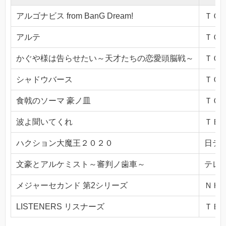
アルゴナビス from BanG Dream!
ＴＯＫ
アルテ
ＴＯＫ
かぐや様は告らせたい～天才たちの恋愛頭脳戦～
ＴＯＫ
シャドウバース
ＴＯＫ
食戟のソーマ 豪ノ皿
ＴＯＫ
波よ聞いてくれ
ＴＢＳ(
ハクション大魔王２０２０
日テレ(
文豪とアルケミスト～審判ノ歯車～
テレビ
メジャーセカンド 第2シリーズ
ＮＨＫ
LISTENERS リスナーズ
ＴＢＳ(