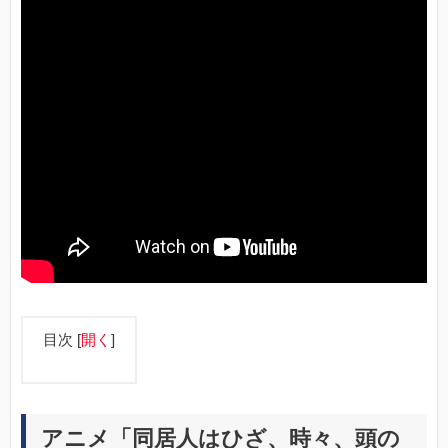
目次
[
開く
]
アニメ「同居人はひざ、時々、頭の