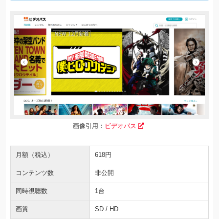
画像引用：
ビデオパス
月額（税込）
618円
コンテンツ数
非公開
同時視聴数
1台
画質
SD / HD