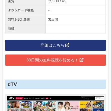
画質
フルHD / 4K
ダウンロード機能
○
無料お試し期間
31日間
特徴
詳細はこちら
30日間の無料視聴を始める！
dTV