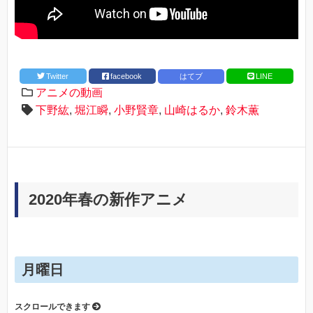
Twitter
facebook
はてブ
LINE
アニメの動画
下野紘
,
堀江瞬
,
小野賢章
,
山崎はるか
,
鈴木薫
2020年春の新作アニメ
月曜日