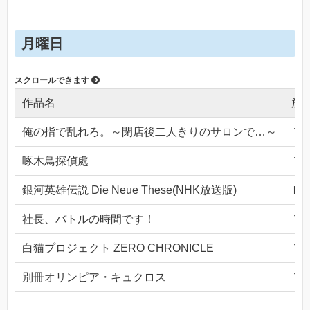
月曜日
作品名
放
俺の指で乱れろ。～閉店後二人きりのサロンで…～
ＴＯ
啄木鳥探偵處
ＴＯ
銀河英雄伝説 Die Neue These(NHK放送版)
ＮＨ
社長、バトルの時間です！
ＴＯ
白猫プロジェクト ZERO CHRONICLE
ＴＯ
別冊オリンピア・キュクロス
ＴＯ