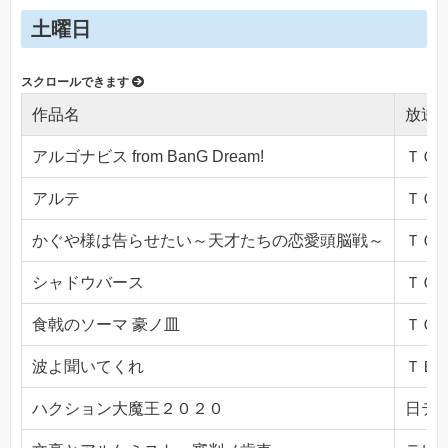
土曜日
作品名
放送
アルゴナビス from BanG Dream!
ＴＯＫ
アルテ
ＴＯＫ
かぐや様は告らせたい～天才たちの恋愛頭脳戦～
ＴＯＫ
シャドウバース
ＴＯＫ
食戟のソーマ 豪ノ皿
ＴＯＫ
波よ聞いてくれ
ＴＢＳ(
ハクション大魔王２０２０
日テレ(