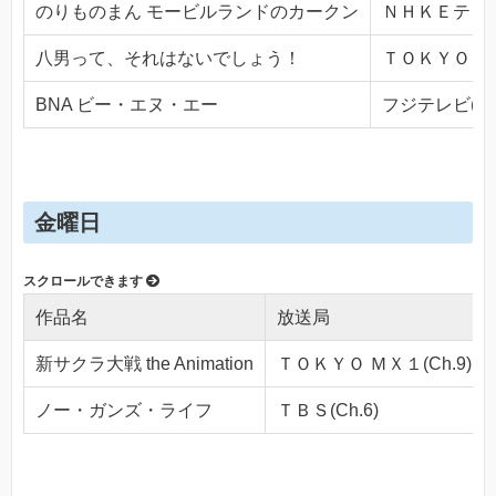
のりものまん モービルランドのカークン
ＮＨＫＥテレ１・
八男って、それはないでしょう！
ＴＯＫＹＯ ＭＸ
BNA ビー・エヌ・エー
フジテレビ(Ch.
金曜日
作品名
放送局
新サクラ大戦 the Animation
ＴＯＫＹＯ ＭＸ１(Ch.9)
ノー・ガンズ・ライフ
ＴＢＳ(Ch.6)