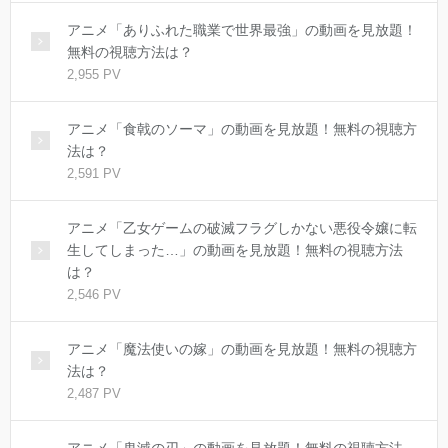
アニメ「ありふれた職業で世界最強」の動画を見放題！
無料の視聴方法は？
2,955 PV
アニメ「食戟のソーマ」の動画を見放題！無料の視聴方
法は？
2,591 PV
アニメ「乙女ゲームの破滅フラグしかない悪役令嬢に転
生してしまった…」の動画を見放題！無料の視聴方法
は？
2,546 PV
アニメ「魔法使いの嫁」の動画を見放題！無料の視聴方
法は？
2,487 PV
アニメ「鬼滅の刃」の動画を見放題！無料の視聴方法