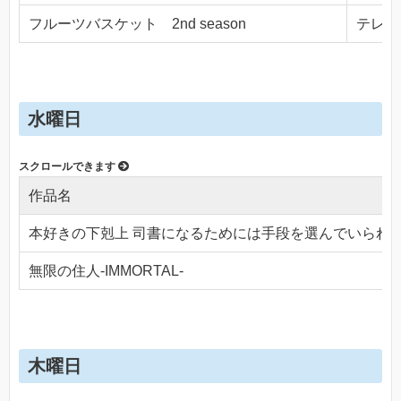
フルーツバスケット 2nd season
テレビ東
水曜日
作品名
本好きの下剋上 司書になるためには手段を選んでいられ
無限の住人-IMMORTAL-
木曜日