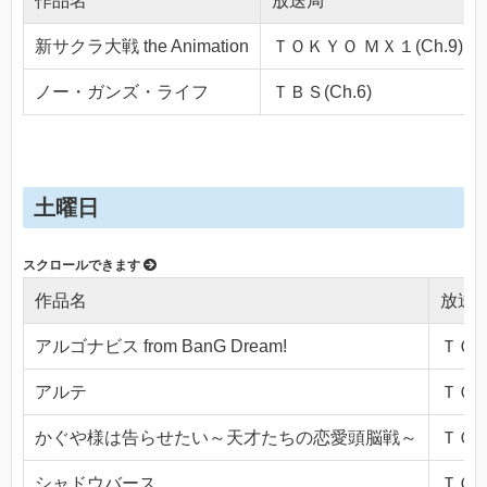
作品名
放送局
新サクラ大戦 the Animation
ＴＯＫＹＯ ＭＸ１(Ch.9)
ノー・ガンズ・ライフ
ＴＢＳ(Ch.6)
土曜日
作品名
放送
アルゴナビス from BanG Dream!
ＴＯＫ
アルテ
ＴＯＫ
かぐや様は告らせたい～天才たちの恋愛頭脳戦～
ＴＯＫ
シャドウバース
ＴＯＫ