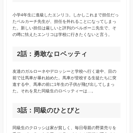
小学4年生に進級したエンリコ。しかしこれまで担任だっ
たベルカーチ先生が、担任を外れることになってしまっ
た。新しい担任は厳しいと評判のペルボーニ先生で、そ
の噂に怯えたエンリコは学校に行きたくないと言う。
2話：勇敢なロベッティ
友達のガルローネやデロッシーと学校へ行く途中、目の
前で辻馬車が暴れ始めた。馬車が登校する生徒たちに突
進する中、馬車の前に1年生の子供が飛び出してしまっ
た。それを見た同級生のロベッティーは…。
3話：同級のひとびと
同級生のクロッシは家が貧しく、毎日母親の野菜売りを