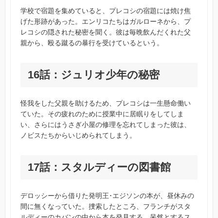
学校で宿題を集めていると、プレコシの宿題には焼け焦
げた形跡があった。エンリコたちはガルローネから、プ
レコシの隠された秘密を聞く。彼は毎晩飲んだくれた父
親から、殴る蹴るの暴行を受けているという。
16話：ジュリオ少年の秘密
怪我をした父親を助けるため、プレコシは一生懸命働い
ていた。その疲れのために授業中に居眠りをしてしま
い、さらにはうさぎ小屋の修理を忘れてしまった彼は、
ノビスたちからいじめられてしまう。
17話：スタルディーの図書館
デロッシーから借りた発明王･エジソンの本が、昼休みの
間に無くなっていた。捜索したところ、フランチがスタ
ルディーのカバンの中から本を発見する。呆然とするス