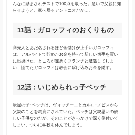
んなに励まされテストで100点を取った。急いで父親に知
らせようと、家へ帰るアントニオだが…。
11話：ガロッフィのおくりもの
商売人とあだ名されるほど金儲けが上手いガロッフィ
は、アルバイトで貯めたお金を持って新しい切手を買い
に出掛けた。ところが運悪くフランチと遭遇してしま
い、慌てたガロッフィは教会に駆け込みお金を隠す。
12話：いじめられっ子ベッチ
炭屋の子･ベッチは、ヴォッチーニとカルロ･ノビスから
父親のことを馬鹿にされていた。ベッチは父親思いの優
しい子供なのだが、そのことがきっかけで深く傷付いて
しまい、ついに学校を休んでしまう。