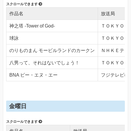
作品名
放送局
神之塔 -Tower of God-
ＴＯＫＹＯ ＭＸ
球詠
ＴＯＫＹＯ ＭＸ
のりものまん モービルランドのカークン
ＮＨＫＥテレ１・
八男って、それはないでしょう！
ＴＯＫＹＯ ＭＸ
BNA ビー・エヌ・エー
フジテレビ(Ch.
金曜日