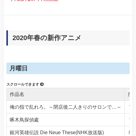
2020年春の新作アニメ
月曜日
作品名
放
俺の指で乱れろ。～閉店後二人きりのサロンで…～
ＴＯ
啄木鳥探偵處
ＴＯ
銀河英雄伝説 Die Neue These(NHK放送版)
ＮＨ