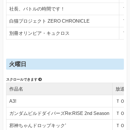
社長、バトルの時間です！
ＴＯ
白猫プロジェクト ZERO CHRONICLE
ＴＯ
別冊オリンピア・キュクロス
ＴＯ
火曜日
作品名
放送局
A3!
ＴＯＫＹ
ガンダムビルドダイバーズRe:RISE 2nd Season
ＴＯＫＹ
邪神ちゃんドロップキック’
ＴＯＫＹ