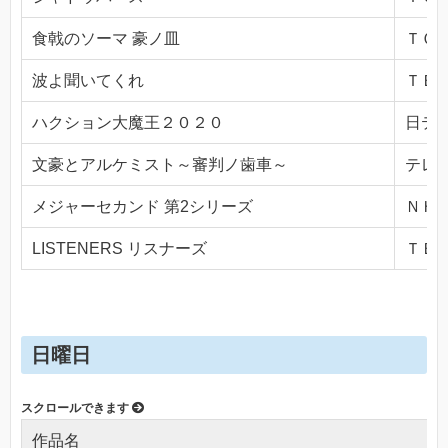
食戟のソーマ 豪ノ皿
ＴＯＫ
波よ聞いてくれ
ＴＢＳ(
ハクション大魔王２０２０
日テレ(
文豪とアルケミスト～審判ノ歯車～
テレビ
メジャーセカンド 第2シリーズ
ＮＨＫ
LISTENERS リスナーズ
ＴＢＳ(
日曜日
作品名