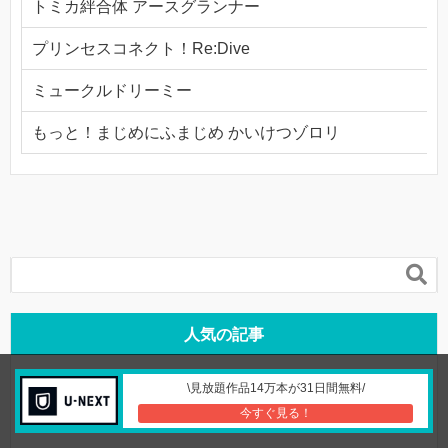
トミカ絆合体 アースグランナー
プリンセスコネクト！Re:Dive
ミュークルドリーミー
もっと！まじめにふまじめ かいけつゾロリ

人気の記事
アニメ「暁のヨナ」の動画を見放題！無料の視聴方法
\見放題作品14万本が31日間無料/
は？
今すぐ見る！
5,665 PV