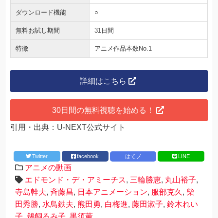
ダウンロード機能
○
無料お試し期間
31日間
特徴
アニメ作品本数No.1
詳細はこちら
30日間の無料視聴を始める！
引用・出典：U-NEXT公式サイト
Twitter
facebook
はてブ
LINE
アニメの動画
エドモンド・デ・アミーチス
,
三輪勝恵
,
丸山裕子
,
寺島幹夫
,
斉藤昌
,
日本アニメーション
,
服部克久
,
柴
田秀勝
,
水鳥鉄夫
,
熊田勇
,
白梅進
,
藤田淑子
,
鈴木れい
子
,
鵜飼るみ子
,
黒須薫