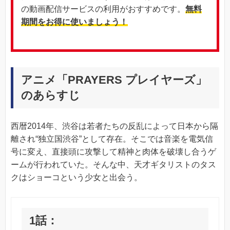
の動画配信サービスの利用がおすすめです。
無料
期間をお得に使いましょう！
アニメ「PRAYERS プレイヤーズ」
のあらすじ
西暦2014年、渋谷は若者たちの反乱によって日本から隔
離され“独立国渋谷”として存在。そこでは音楽を電気信
号に変え、直接頭に攻撃して精神と肉体を破壊し合うゲ
ームが行われていた。そんな中、天才ギタリストのタス
クはショーコという少女と出会う。
1話：