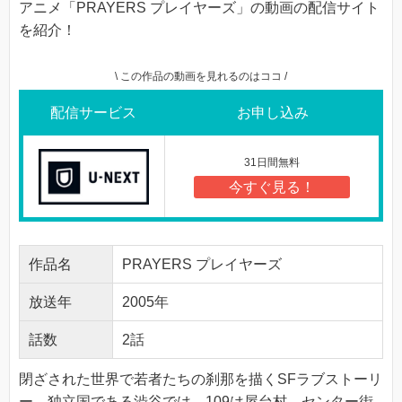
アニメ「PRAYERS プレイヤーズ」の動画の配信サイト
を紹介！
\ この作品の動画を見れるのはココ /
配信サービス
お申し込み
31日間無料
今すぐ見る！
作品名
PRAYERS プレイヤーズ
放送年
2005年
話数
2話
閉ざされた世界で若者たちの刹那を描くSFラブストーリ
ー。独立国である渋谷では、109は屋台村、センター街