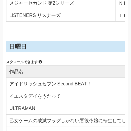
メジャーセカンド 第2シリーズ
ＮＨＫ
LISTENERS リスナーズ
ＴＢＳ(
日曜日
作品名
アイドリッシュセブン Second BEAT！
イエスタデイをうたって
ULTRAMAN
乙女ゲームの破滅フラグしかない悪役令嬢に転生してしま