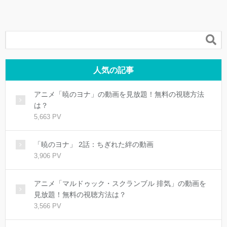

人気の記事
アニメ「暁のヨナ」の動画を見放題！無料の視聴方法
は？
5,663 PV
「暁のヨナ」 2話：ちぎれた絆の動画
3,906 PV
アニメ「マルドゥック・スクランブル 排気」の動画を
見放題！無料の視聴方法は？
3,566 PV