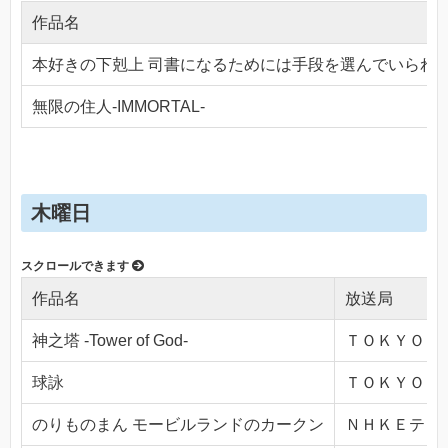
作品名
本好きの下剋上 司書になるためには手段を選んでいられ
無限の住人-IMMORTAL-
木曜日
作品名
放送局
神之塔 -Tower of God-
ＴＯＫＹＯ ＭＸ
球詠
ＴＯＫＹＯ ＭＸ
のりものまん モービルランドのカークン
ＮＨＫＥテレ１・