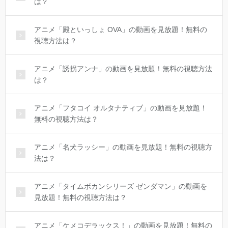
は？
アニメ「殿といっしょ OVA」の動画を見放題！無料の
視聴方法は？
アニメ「誘拐アンナ」の動画を見放題！無料の視聴方法
は？
アニメ「フタコイ オルタナティブ」の動画を見放題！
無料の視聴方法は？
アニメ「名犬ラッシー」の動画を見放題！無料の視聴方
法は？
アニメ「タイムボカンシリーズ ゼンダマン」の動画を
見放題！無料の視聴方法は？
アニメ「ケメコデラックス！」の動画を見放題！無料の