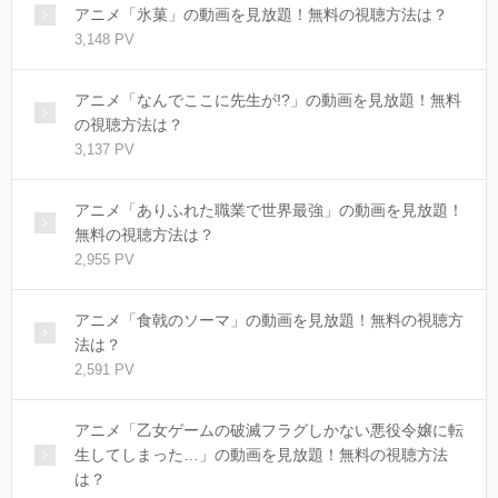
アニメ「氷菓」の動画を見放題！無料の視聴方法は？
3,148 PV
アニメ「なんでここに先生が!?」の動画を見放題！無料
の視聴方法は？
3,137 PV
アニメ「ありふれた職業で世界最強」の動画を見放題！
無料の視聴方法は？
2,955 PV
アニメ「食戟のソーマ」の動画を見放題！無料の視聴方
法は？
2,591 PV
アニメ「乙女ゲームの破滅フラグしかない悪役令嬢に転
生してしまった…」の動画を見放題！無料の視聴方法
は？