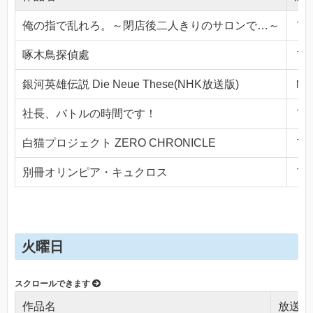
俺の指で乱れろ。～閉店後二人きりのサロンで…～
ＴＯ
啄木鳥探偵處
ＴＯ
銀河英雄伝説 Die Neue These(NHK放送版)
ＮＨ
社長、バトルの時間です！
ＴＯ
白猫プロジェクト ZERO CHRONICLE
ＴＯ
別冊オリンピア・キュクロス
ＴＯ
火曜日
作品名
放送局