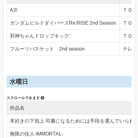
A3!
ＴＯＫＹ
ガンダムビルドダイバーズRe:RISE 2nd Season
ＴＯＫＹ
邪神ちゃんドロップキック’
ＴＯＫＹ
フルーツバスケット 2nd season
テレビ東
水曜日
作品名
本好きの下剋上 司書になるためには手段を選んでいられ
無限の住人-IMMORTAL-