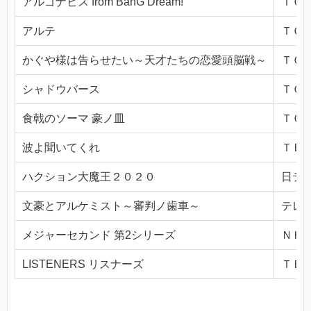
アルゴナビス from BanG Dream!
ＴＯＫ
アルテ
ＴＯＫ
かぐや様は告らせたい～天才たちの恋愛頭脳戦～
ＴＯＫ
シャドウバース
ＴＯＫ
食戟のソーマ 豪ノ皿
ＴＯＫ
波よ聞いてくれ
ＴＢＳ(
ハクション大魔王２０２０
日テレ(
文豪とアルケミスト～審判ノ歯車～
テレビ
メジャーセカンド 第2シリーズ
ＮＨＫ
LISTENERS リスナーズ
ＴＢＳ(