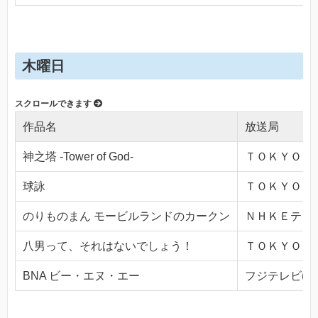
木曜日
作品名
放送局
神之塔 -Tower of God-
ＴＯＫＹＯ ＭＸ
球詠
ＴＯＫＹＯ ＭＸ
のりものまん モービルランドのカークン
ＮＨＫＥテレ１・
八男って、それはないでしょう！
ＴＯＫＹＯ ＭＸ
BNA ビー・エヌ・エー
フジテレビ(Ch.