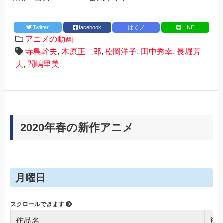
Twitter
facebook
はてブ
LINE
アニメの動画
寺島幹夫
,
木原正二郎
,
松岡洋子
,
田中秀幸
,
長堀芳
夫
,
間嶋里美
2020年春の新作アニメ
月曜日
作品名
放