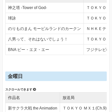
神之塔 -Tower of God-
ＴＯＫＹＯ ＭＸ
球詠
ＴＯＫＹＯ ＭＸ
のりものまん モービルランドのカークン
ＮＨＫＥテレ１・
八男って、それはないでしょう！
ＴＯＫＹＯ ＭＸ
BNA ビー・エヌ・エー
フジテレビ(Ch.
金曜日
作品名
放送局
新サクラ大戦 the Animation
ＴＯＫＹＯ ＭＸ１(Ch.9)