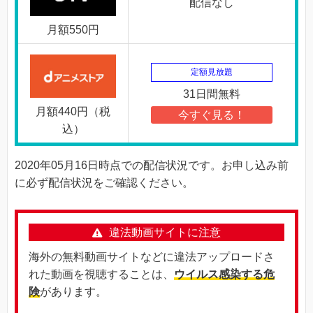
配信なし
月額550円
定額見放題
31日間無料
月額440円（税
今すぐ見る！
込）
2020年05月16日時点での配信状況です。お申し込み前
に必ず配信状況をご確認ください。
違法動画サイトに注意
海外の無料動画サイトなどに違法アップロードさ
れた動画を視聴することは、
ウイルス感染する危
険
があります。