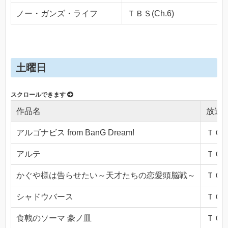
ノー・ガンズ・ライフ
ＴＢＳ(Ch.6)
土曜日
作品名
放送
アルゴナビス from BanG Dream!
ＴＯＫ
アルテ
ＴＯＫ
かぐや様は告らせたい～天才たちの恋愛頭脳戦～
ＴＯＫ
シャドウバース
ＴＯＫ
食戟のソーマ 豪ノ皿
ＴＯＫ