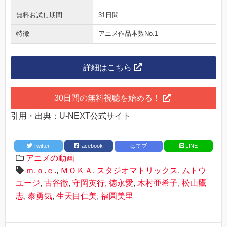
無料お試し期間
31日間
特徴
アニメ作品本数No.1
詳細はこちら
30日間の無料視聴を始める！
引用・出典：U-NEXT公式サイト
Twitter
facebook
はてブ
LINE
アニメの動画
ｍ.ｏ.ｅ.
,
ＭＯＫＡ
,
スタジオマトリックス
,
ムトウ
ユージ
,
古谷徹
,
守岡英行
,
徳永愛
,
木村亜希子
,
松山鷹
志
,
泰勇気
,
生天目仁美
,
福圓美里