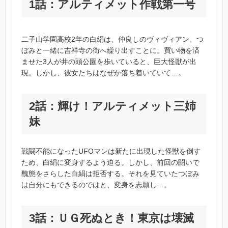
1話：アルティメット作戦第一号
二子山学園高校2年の白絹は、仲良しのヴィヴィアン、つ
ぼみと一緒に吉祥寺の街へ繰り出すことに。買い物を済
ませた3人が井の頭公園を歩いていると、巨大怪獣が出
現。しかし、彼女たちはなぜか落ち着いていて…。
2話：輝け！アルティメット三姉
妹
戦闘不能になったUFOマンは新たに出現した怪獣を倒す
ため、白絹に変身するよう迫る。しかし、前回の闘いで
醜態をさらした白絹は拒否する。それを見ていたつぼみ
は自分にもできるのではと、変身を志願し…。
3話：ＵＧ死ぬとき！東京は壊滅