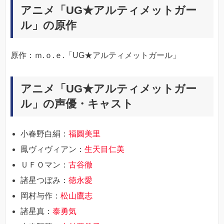
アニメ「UG★アルティメットガー
ル」の原作
原作：ｍ.ｏ.ｅ.「UG★アルティメットガール」
アニメ「UG★アルティメットガー
ル」の声優・キャスト
小春野白絹：
福圓美里
鳳ヴィヴィアン：
生天目仁美
ＵＦＯマン：
古谷徹
諸星つぼみ：
徳永愛
岡村与作：
松山鷹志
諸星真：
泰勇気