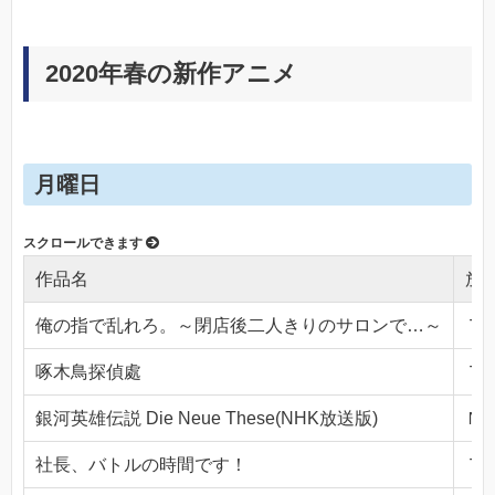
2020年春の新作アニメ
月曜日
作品名
放
俺の指で乱れろ。～閉店後二人きりのサロンで…～
ＴＯ
啄木鳥探偵處
ＴＯ
銀河英雄伝説 Die Neue These(NHK放送版)
ＮＨ
社長、バトルの時間です！
ＴＯ