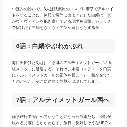
つぼみの誘いで、3人は秋葉原のコスプレ喫茶でアルバイ
トをすることに。休憩で店外に出ようとした白絹は、真
がヴィヴィアンを抱き寄せている現場を目撃。ショック
で駆けだす白絹をヴィヴィアンが追おうとするが…。
6話：白絹やぶれかぶれ
海に出掛けた3人は、“今週のアルティメットガール”の番
組スタッフに遭遇する。それは、水着コンテストを口実
にアルティメットガールの正体を暴こうと、繭が企てた
ものだった。そこに運悪く怪獣が出現してしまう。
7話：アルティメットガール西へ
修学旅行で関西へ向かうことになった白絹たち。怪獣が
現れる月曜にもかかわらず、旅行に反対しそうなUFOマ