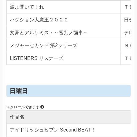
波よ聞いてくれ
ＴＢＳ(
ハクション大魔王２０２０
日テレ(
文豪とアルケミスト～審判ノ歯車～
テレビ
メジャーセカンド 第2シリーズ
ＮＨＫ
LISTENERS リスナーズ
ＴＢＳ(
日曜日
作品名
アイドリッシュセブン Second BEAT！