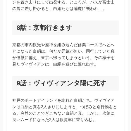
ンを置き去りにして出発する。ところが、バスが富士山
の麓に差し掛かると、白絹たちは睡魔に襲われ…。
8話：京都行きます
京都の市内観光や座禅を組み込んだ修業コースでへとへ
とになった白絹は、何だか元気が無い。同行していた真
が怪獣に備え、東京へ帰ってしまうという。その様子を
見たヴィヴィアンは、白絹を遊びに連れ出す。
9話：ヴィヴィアンタ陽に死す
神戸のポートアイランドを訪れた白絹たち。ヴィヴィア
ンは白絹と真を2人きりにしようと、つぼみと別行動をと
る。突然のことでぎこちない白絹と真。しかし、次第に
良いムードになった2人は観覧車に乗り込む。