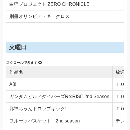
白猫プロジェクト ZERO CHRONICLE
ＴＯ
別冊オリンピア・キュクロス
ＴＯ
火曜日
作品名
放送局
A3!
ＴＯＫＹ
ガンダムビルドダイバーズRe:RISE 2nd Season
ＴＯＫＹ
邪神ちゃんドロップキック’
ＴＯＫＹ
フルーツバスケット 2nd season
テレビ東