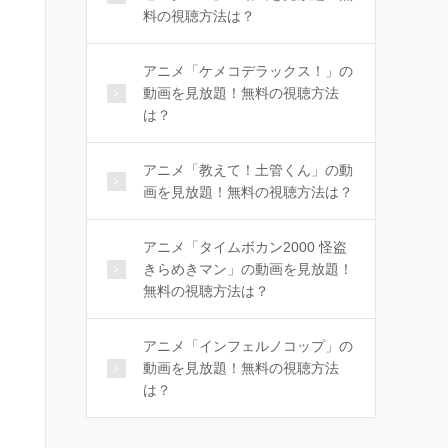
料の視聴方法は？
アニメ「ケメコデラックス！」の
動画を見放題！無料の視聴方法
は？
アニメ「教えて！土管くん」の動
画を見放題！無料の視聴方法は？
アニメ「タイムボカン2000 怪盗
きらめきマン」の動画を見放題！
無料の視聴方法は？
アニメ「インフェルノコップ」の
動画を見放題！無料の視聴方法
は？