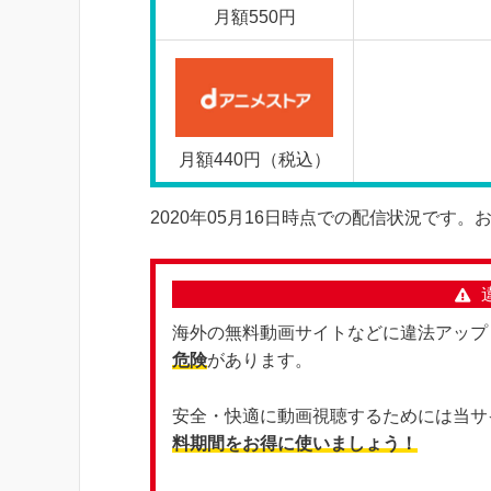
月額550円
月額440円（税込）
2020年05月16日時点での配信状況です
海外の無料動画サイトなどに違法アップ
危険
があります。
安全・快適に動画視聴するためには当サ
料期間をお得に使いましょう！