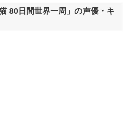
猫 80日間世界一周」の声優・キ