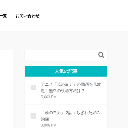
一覧
お問い合わせ

人気の記事
アニメ「暁のヨナ」の動画を見放
題！無料の視聴方法は？
5,663 PV
「暁のヨナ」 2話：ちぎれた絆の
動画
3,906 PV