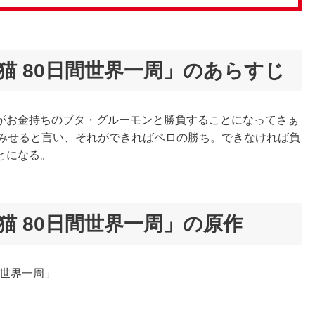
猫 80日間世界一周」のあらすじ
がお金持ちのブタ・グルーモンと勝負することになってさぁ
てみせると言い、それができればペロの勝ち。できなければ負
とになる。
猫 80日間世界一周」の原作
間世界一周」