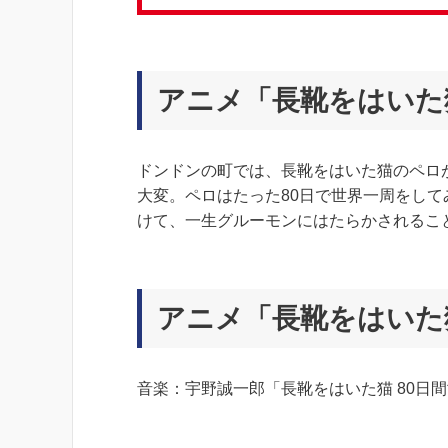
アニメ「長靴をはいた
ドンドンの町では、長靴をはいた猫のペロ
大変。ペロはたった80日で世界一周をし
けて、一生グルーモンにはたらかされるこ
アニメ「長靴をはいた
音楽：宇野誠一郎「長靴をはいた猫 80日