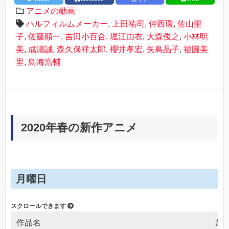
アニメの動画
ハルフィルムメーカー
,
上田祐司
,
仲西環
,
佐山聖
子
,
佐藤順一
,
吉田小百合
,
堀江由衣
,
大森俊之
,
小林明
美
,
成瀬誠
,
森久保祥太郎
,
櫻井孝宏
,
矢島晶子
,
福圓美
里
,
鳥海浩輔
2020年春の新作アニメ
月曜日
作品名
放