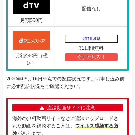
配信なし
月額550円
定額見放題
31日間無料
月額440円（税
今すぐ見る！
込）
2020年05月16日時点での配信状況です。お申し込み前
に必ず配信状況をご確認ください。
違法動画サイトに注意
海外の無料動画サイトなどに違法アップロードさ
れた動画を視聴することは、
ウイルス感染する危
険
があります。