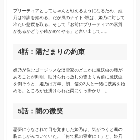
プリーティアとしてちゃんと戦えるようになるため、姫
乃は特訓を始める。だが風のナイト･颯は、姫乃に対して
冷たい態度を取る。そして「お前にプリーティアの素質
があるかどうか確かめてやる」と言い出して…。
4話：陽だまりの約束
姫乃が住むゴージャスな淡雪家のどこかに魔妖虫の種が
あることが判明。助けられっ放しの皆よりも前に魔妖虫
を倒そうと、姫乃は万年、初、信の3人と一緒に捜索を始
める。ところが仕掛けられた罠に引っ掛かり…。
5話：闇の微笑
悪夢にうなされて目を覚ました姫乃は、気がつくと颯の
胸にしがみついていた。「何で私の寝室に！」と、姫乃