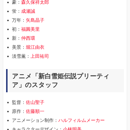
豪：
森久保祥太郎
蛍：
成瀬誠
万年：
矢島晶子
初：
福圓美里
新：
仲西環
美景：
堀江由衣
淡雪薫：
上田祐司
アニメ「新白雪姫伝説プリーティ
ア」のスタッフ
監督：
佐山聖子
原作：
佐藤順一
アニメーション制作：
ハルフィルムメーカー
キャラクターデザイン：
小林明美