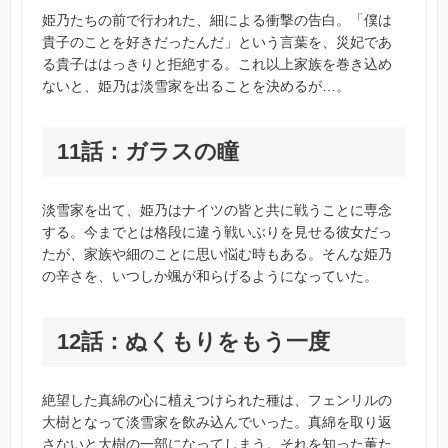
姫乃たちの前で行われた、細による衝撃の告白。「僕は
貴子のことを好きだったんだ」という言葉を、災妃であ
る貴子ははっきりと拒絶する。これ以上家族を巻き込め
ないと、姫乃は淡雪家を出ることを決めるが…。
11話：ガラスの瞳
淡雪家を出て、姫乃はナイツの皆と共に戦うことに専念
する。今までとは格段に違う戦いぶりを見せる彼女だっ
たが、家族や細のことに思い悩む時もある。そんな姫乃
の辛さを、いつしか颯が和らげるようになっていた。
12話：ぬくもりをもう一度
絶望した真綿の心に植えつけられた種は、フェンリルの
大樹となって淡雪家を飲み込んでいった。真綿を取り返
さないと大樹の一部になってしまう。それを知った薫た