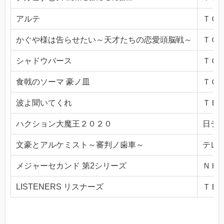
アルテ
ＴＯＫ
かぐや様は告らせたい～天才たちの恋愛頭脳戦～
ＴＯＫ
シャドウバース
ＴＯＫ
食戟のソーマ 豪ノ皿
ＴＯＫ
波よ聞いてくれ
ＴＢＳ(
ハクション大魔王２０２０
日テレ(
文豪とアルケミスト～審判ノ歯車～
テレビ
メジャーセカンド 第2シリーズ
ＮＨＫ
LISTENERS リスナーズ
ＴＢＳ(