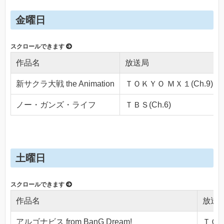
金曜日
作品名
放送局
新サクラ大戦 the Animation
ＴＯＫＹＯ ＭＸ１(Ch.9)
ノー・ガンズ・ライフ
ＴＢＳ(Ch.6)
土曜日
作品名
放送
アルゴナビス from BanG Dream!
ＴＯＫ