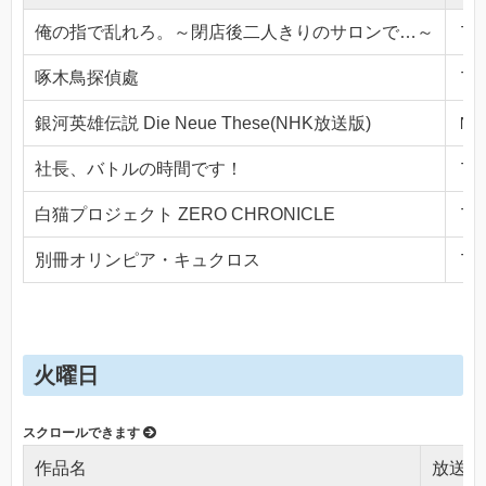
俺の指で乱れろ。～閉店後二人きりのサロンで…～
ＴＯ
啄木鳥探偵處
ＴＯ
銀河英雄伝説 Die Neue These(NHK放送版)
ＮＨ
社長、バトルの時間です！
ＴＯ
白猫プロジェクト ZERO CHRONICLE
ＴＯ
別冊オリンピア・キュクロス
ＴＯ
火曜日
作品名
放送局