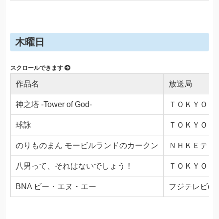
木曜日
作品名
放送局
神之塔 -Tower of God-
ＴＯＫＹＯ ＭＸ
球詠
ＴＯＫＹＯ ＭＸ
のりものまん モービルランドのカークン
ＮＨＫＥテレ１・
八男って、それはないでしょう！
ＴＯＫＹＯ ＭＸ
BNA ビー・エヌ・エー
フジテレビ(Ch.