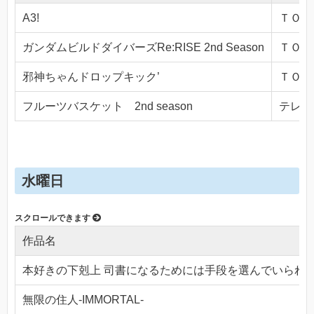
A3!
ＴＯＫＹ
ガンダムビルドダイバーズRe:RISE 2nd Season
ＴＯＫＹ
邪神ちゃんドロップキック’
ＴＯＫＹ
フルーツバスケット 2nd season
テレビ東
水曜日
作品名
本好きの下剋上 司書になるためには手段を選んでいられ
無限の住人-IMMORTAL-