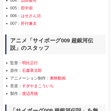
004：
山田俊司
005：
田中崇
006：
はせさん治
007：
肝付兼太
アニメ「サイボーグ009 超銀河伝
説」のスタッフ
監督：
明比正行
原作：
石森章太郎
アニメーション制作：
東映動画
音楽：
すぎやまこういち
製作：
渡辺亮徳
「サイボーグ009 超銀河伝説」を無