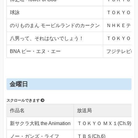
球詠
ＴＯＫＹＯ ＭＸ
のりものまん モービルランドのカークン
ＮＨＫＥテレ１・
八男って、それはないでしょう！
ＴＯＫＹＯ ＭＸ
BNA ビー・エヌ・エー
フジテレビ(Ch.
金曜日
作品名
放送局
新サクラ大戦 the Animation
ＴＯＫＹＯ ＭＸ１(Ch.9)
ノー・ガンズ・ライフ
ＴＢＳ(Ch.6)