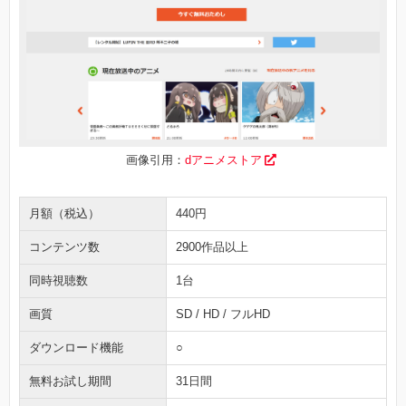
画像引用：
dアニメストア
月額（税込）
440円
コンテンツ数
2900作品以上
同時視聴数
1台
画質
SD / HD / フルHD
ダウンロード機能
○
無料お試し期間
31日間