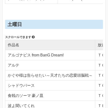
土曜日
作品名
放送
アルゴナビス from BanG Dream!
ＴＯＫ
アルテ
ＴＯＫ
かぐや様は告らせたい～天才たちの恋愛頭脳戦～
ＴＯＫ
シャドウバース
ＴＯＫ
食戟のソーマ 豪ノ皿
ＴＯＫ
波よ聞いてくれ
ＴＢＳ(