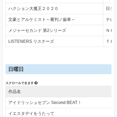
ハクション大魔王２０２０
日テレ(
文豪とアルケミスト～審判ノ歯車～
テレビ
メジャーセカンド 第2シリーズ
ＮＨＫ
LISTENERS リスナーズ
ＴＢＳ(
日曜日
作品名
アイドリッシュセブン Second BEAT！
イエスタデイをうたって