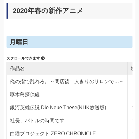
2020年春の新作アニメ
月曜日
作品名
放
俺の指で乱れろ。～閉店後二人きりのサロンで…～
ＴＯ
啄木鳥探偵處
ＴＯ
銀河英雄伝説 Die Neue These(NHK放送版)
ＮＨ
社長、バトルの時間です！
ＴＯ
白猫プロジェクト ZERO CHRONICLE
ＴＯ