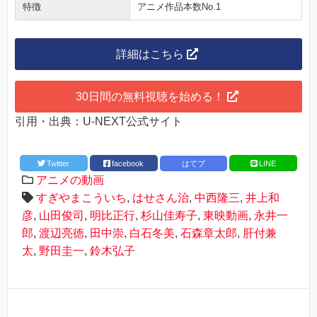
特徴
アニメ作品本数No.1
詳細はこちら
30日間の無料視聴を始める！
引用・出典：U-NEXT公式サイト
Twitter
facebook
はてブ
LINE
アニメの動画
すぎやまこういち
,
はせさん治
,
中西隆三
,
井上和
彦
,
山田俊司
,
明比正行
,
杉山佳寿子
,
東映動画
,
永井一
郎
,
渡辺亮徳
,
田中崇
,
白石冬美
,
石森章太郎
,
肝付兼
太
,
野田圭一
,
鈴木弘子