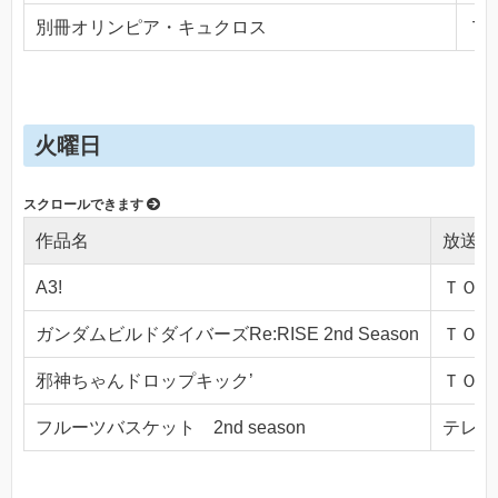
別冊オリンピア・キュクロス
ＴＯ
火曜日
作品名
放送局
A3!
ＴＯＫＹ
ガンダムビルドダイバーズRe:RISE 2nd Season
ＴＯＫＹ
邪神ちゃんドロップキック’
ＴＯＫＹ
フルーツバスケット 2nd season
テレビ東