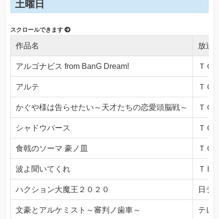
土曜日
作品名
放送
アルゴナビス from BanG Dream!
ＴＯＫ
アルテ
ＴＯＫ
かぐや様は告らせたい～天才たちの恋愛頭脳戦～
ＴＯＫ
シャドウバース
ＴＯＫ
食戟のソーマ 豪ノ皿
ＴＯＫ
波よ聞いてくれ
ＴＢＳ(
ハクション大魔王２０２０
日テレ(
文豪とアルケミスト～審判ノ歯車～
テレビ