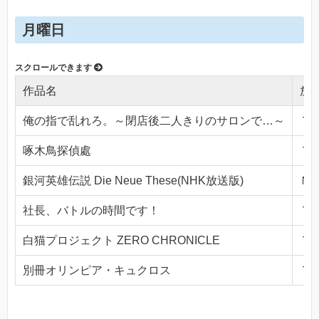
月曜日
作品名
放
俺の指で乱れろ。～閉店後二人きりのサロンで…～
ＴＯ
啄木鳥探偵處
ＴＯ
銀河英雄伝説 Die Neue These(NHK放送版)
ＮＨ
社長、バトルの時間です！
ＴＯ
白猫プロジェクト ZERO CHRONICLE
ＴＯ
別冊オリンピア・キュクロス
ＴＯ