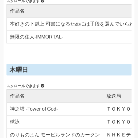
作品名
本好きの下剋上 司書になるためには手段を選んでいられ
無限の住人-IMMORTAL-
木曜日
作品名
放送局
神之塔 -Tower of God-
ＴＯＫＹＯ ＭＸ
球詠
ＴＯＫＹＯ ＭＸ
のりものまん モービルランドのカークン
ＮＨＫＥテレ１・