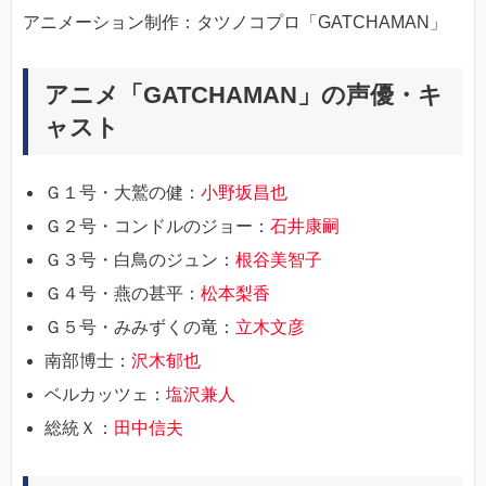
アニメーション制作：タツノコプロ「GATCHAMAN」
アニメ「GATCHAMAN」の声優・キ
ャスト
Ｇ１号・大鷲の健：
小野坂昌也
Ｇ２号・コンドルのジョー：
石井康嗣
Ｇ３号・白鳥のジュン：
根谷美智子
Ｇ４号・燕の甚平：
松本梨香
Ｇ５号・みみずくの竜：
立木文彦
南部博士：
沢木郁也
ベルカッツェ：
塩沢兼人
総統Ｘ：
田中信夫