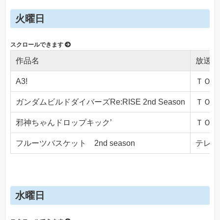
火曜日
作品名
放送局
A3!
ＴＯＫＹ
ガンダムビルドダイバーズRe:RISE 2nd Season
ＴＯＫＹ
邪神ちゃんドロップキック’
ＴＯＫＹ
フルーツバスケット 2nd season
テレビ東
水曜日