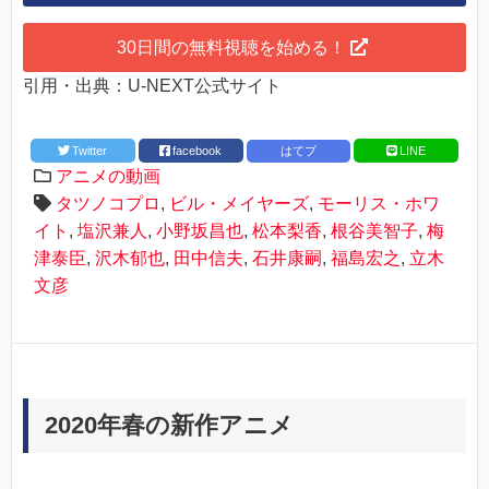
30日間の無料視聴を始める！
引用・出典：U-NEXT公式サイト
Twitter
facebook
はてブ
LINE
アニメの動画
タツノコプロ
,
ビル・メイヤーズ
,
モーリス・ホワ
イト
,
塩沢兼人
,
小野坂昌也
,
松本梨香
,
根谷美智子
,
梅
津泰臣
,
沢木郁也
,
田中信夫
,
石井康嗣
,
福島宏之
,
立木
文彦
2020年春の新作アニメ