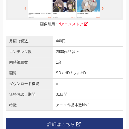
画像引用：
dアニメストア
月額（税込）
440円
コンテンツ数
2900作品以上
同時視聴数
1台
画質
SD / HD / フルHD
ダウンロード機能
○
無料お試し期間
31日間
特徴
アニメ作品本数No.1
詳細はこちら