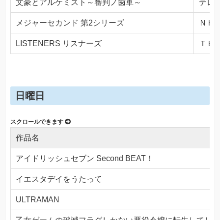
文豪とアルケミスト～審判ノ歯車～
テレビ
メジャーセカンド 第2シリーズ
ＮＨＫ
LISTENERS リスナーズ
ＴＢＳ(
日曜日
作品名
アイドリッシュセブン Second BEAT！
イエスタデイをうたって
ULTRAMAN