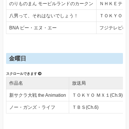
のりものまん モービルランドのカークン
ＮＨＫＥテレ１・
八男って、それはないでしょう！
ＴＯＫＹＯ ＭＸ
BNA ビー・エヌ・エー
フジテレビ(Ch.
金曜日
作品名
放送局
新サクラ大戦 the Animation
ＴＯＫＹＯ ＭＸ１(Ch.9)
ノー・ガンズ・ライフ
ＴＢＳ(Ch.6)