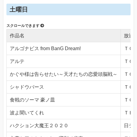
土曜日
作品名
放送
アルゴナビス from BanG Dream!
ＴＯＫ
アルテ
ＴＯＫ
かぐや様は告らせたい～天才たちの恋愛頭脳戦～
ＴＯＫ
シャドウバース
ＴＯＫ
食戟のソーマ 豪ノ皿
ＴＯＫ
波よ聞いてくれ
ＴＢＳ(
ハクション大魔王２０２０
日テレ(