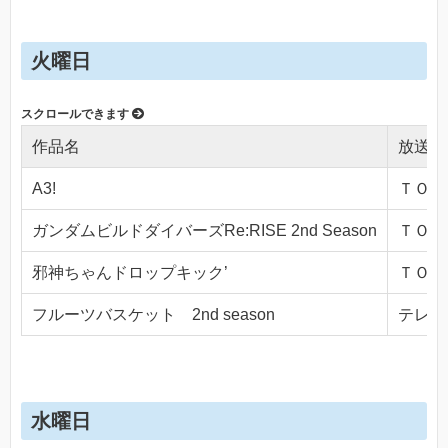
火曜日
作品名
放送局
A3!
ＴＯＫＹ
ガンダムビルドダイバーズRe:RISE 2nd Season
ＴＯＫＹ
邪神ちゃんドロップキック’
ＴＯＫＹ
フルーツバスケット 2nd season
テレビ東
水曜日