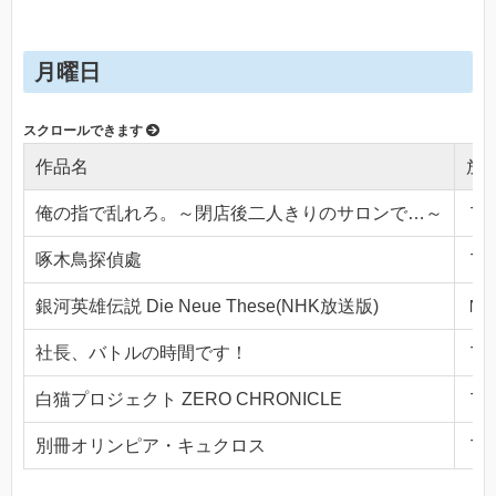
月曜日
作品名
放
俺の指で乱れろ。～閉店後二人きりのサロンで…～
ＴＯ
啄木鳥探偵處
ＴＯ
銀河英雄伝説 Die Neue These(NHK放送版)
ＮＨ
社長、バトルの時間です！
ＴＯ
白猫プロジェクト ZERO CHRONICLE
ＴＯ
別冊オリンピア・キュクロス
ＴＯ