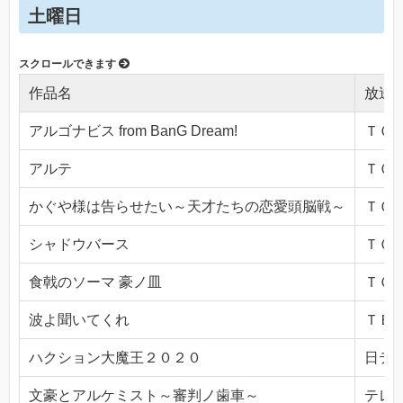
土曜日
作品名
放送
アルゴナビス from BanG Dream!
ＴＯＫ
アルテ
ＴＯＫ
かぐや様は告らせたい～天才たちの恋愛頭脳戦～
ＴＯＫ
シャドウバース
ＴＯＫ
食戟のソーマ 豪ノ皿
ＴＯＫ
波よ聞いてくれ
ＴＢＳ(
ハクション大魔王２０２０
日テレ(
文豪とアルケミスト～審判ノ歯車～
テレビ