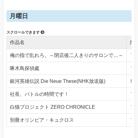
月曜日
作品名
放
俺の指で乱れろ。～閉店後二人きりのサロンで…～
ＴＯ
啄木鳥探偵處
ＴＯ
銀河英雄伝説 Die Neue These(NHK放送版)
ＮＨ
社長、バトルの時間です！
ＴＯ
白猫プロジェクト ZERO CHRONICLE
ＴＯ
別冊オリンピア・キュクロス
ＴＯ