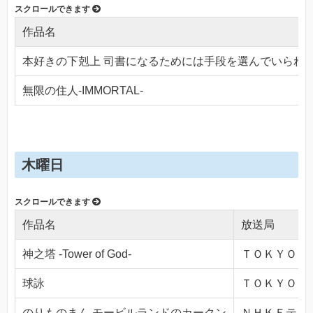
作品名
本好きの下剋上 司書になるためには手段を選んでいられ
無限の住人-IMMORTAL-
木曜日
作品名
放送局
神之塔 -Tower of God-
ＴＯＫＹＯ ＭＸ
球詠
ＴＯＫＹＯ ＭＸ
のりものまん モービルランドのカークン
ＮＨＫＥテレ１・