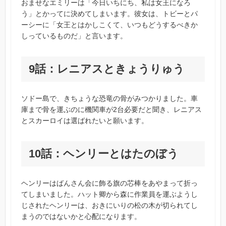
おませなエミリーは「今日いちにち、私は女王になろ
う」とかってに決めてしまいます。彼女は、トビーとパ
ーシーに「女王とはかしこくて、いつもどうするべきか
しっているものだ」と言います。
9話：レニアスときょうりゅう
ソドー島で、きちょうな恐竜の骨がみつかりました。車
庫まで骨を運ぶのに機関車が2台必要だと聞き、レニアス
とスカーロイは選ばれたいと願います。
10話：ヘンリーとはたのぼう
ヘンリーはばんさん会に飾る旗の芯棒をあやまって折っ
てしまいました。ハット卿から森に作業員を運ぶようし
じされたヘンリーは、おきにいりの松の木が切られてし
まうのではないかと心配になります。