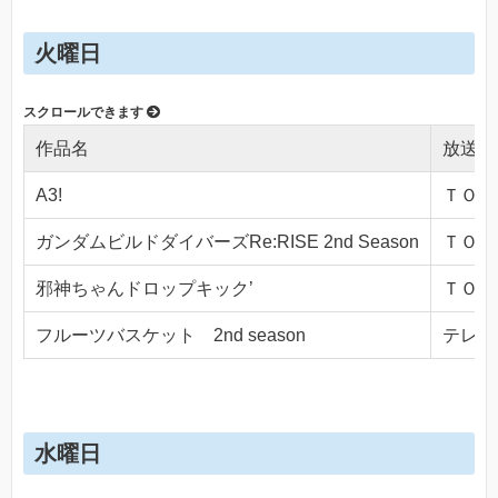
火曜日
作品名
放送局
A3!
ＴＯＫＹ
ガンダムビルドダイバーズRe:RISE 2nd Season
ＴＯＫＹ
邪神ちゃんドロップキック’
ＴＯＫＹ
フルーツバスケット 2nd season
テレビ東
水曜日