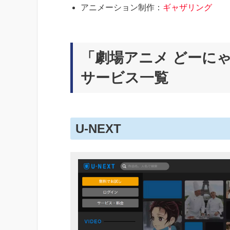
アニメーション制作：
ギャザリング
「劇場アニメ どーに
サービス一覧
U-NEXT