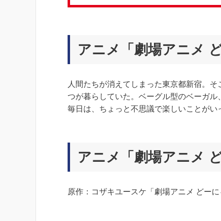
アニメ「劇場アニメ 
人間たちが消えてしまった東京都新宿。そ
つが暮らしていた。ベーグル型のベーガル
毎日は、ちょっと不思議で楽しいことがい
アニメ「劇場アニメ 
原作：コザキユースケ「劇場アニメ どーに