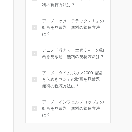
料の視聴方法は？
アニメ「ケメコデラックス！」の
動画を見放題！無料の視聴方法
は？
アニメ「教えて！土管くん」の動
画を見放題！無料の視聴方法は？
アニメ「タイムボカン2000 怪盗
きらめきマン」の動画を見放題！
無料の視聴方法は？
アニメ「インフェルノコップ」の
動画を見放題！無料の視聴方法
は？