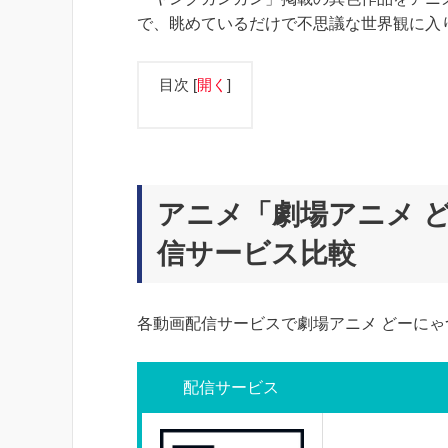
で、眺めているだけで不思議な世界観に入
目次
[
開く
]
アニメ「劇場アニメ 
信サービス比較
各動画配信サービスで劇場アニメ どーに
配信サービス