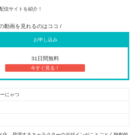
の配信サイトを紹介！
品の動画を見れるのはココ /
お申し込み
31日間無料
今すぐ見る！
どーにゃつ
メ化。登場するキャラクターのデザインがことごとく独創的