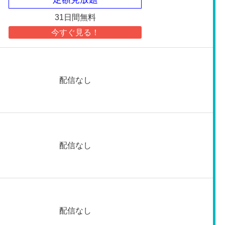
31日間無料
今すぐ見る！
配信なし
配信なし
配信なし