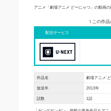
アニメ「劇場アニメ どーにゃつ」の動画
\ この作
配信サービス
作品名
劇場アニメ 
放送年
2013年
話数
1話
「ヤングガンガン」掲載の異色作品をアニ