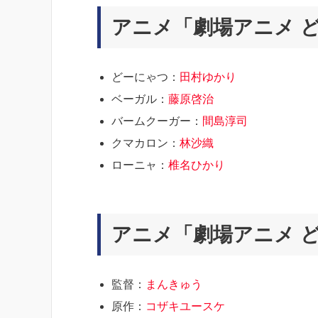
アニメ「劇場アニメ 
どーにゃつ：
田村ゆかり
ベーガル：
藤原啓治
バームクーガー：
間島淳司
クマカロン：
林沙織
ローニャ：
椎名ひかり
アニメ「劇場アニメ 
監督：
まんきゅう
原作：
コザキユースケ