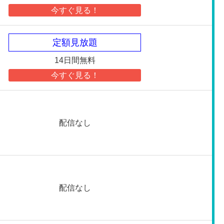
今すぐ見る！
定額見放題
14日間無料
今すぐ見る！
配信なし
配信なし