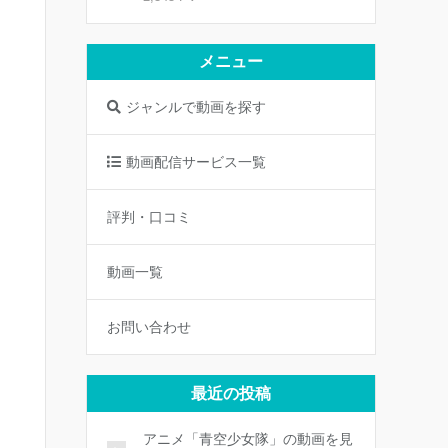
メニュー
ジャンルで動画を探す
動画配信サービス一覧
評判・口コミ
動画一覧
お問い合わせ
最近の投稿
アニメ「青空少女隊」の動画を見