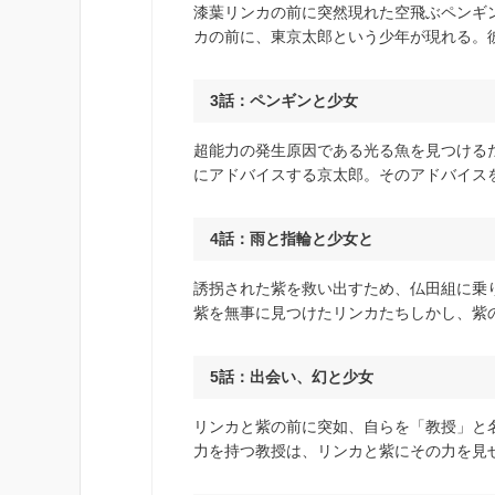
漆葉リンカの前に突然現れた空飛ぶペンギ
カの前に、東京太郎という少年が現れる。
3話：ペンギンと少女
超能力の発生原因である光る魚を見つける
にアドバイスする京太郎。そのアドバイス
4話：雨と指輪と少女と
誘拐された紫を救い出すため、仏田組に乗
紫を無事に見つけたリンカたちしかし、紫
5話：出会い、幻と少女
リンカと紫の前に突如、自らを「教授」と
力を持つ教授は、リンカと紫にその力を見