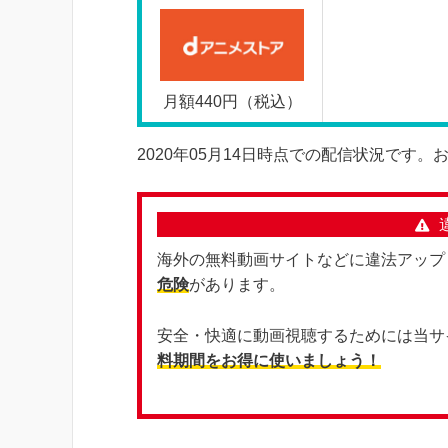
月額440円（税込）
2020年05月14日時点での配信状況です
海外の無料動画サイトなどに違法アップ
危険
があります。
安全・快適に動画視聴するためには当サ
料期間をお得に使いましょう！