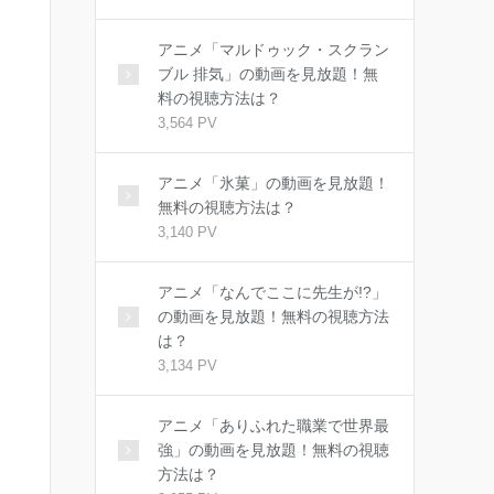
アニメ「マルドゥック・スクラン
ブル 排気」の動画を見放題！無
料の視聴方法は？
3,564 PV
アニメ「氷菓」の動画を見放題！
無料の視聴方法は？
3,140 PV
アニメ「なんでここに先生が!?」
の動画を見放題！無料の視聴方法
は？
3,134 PV
アニメ「ありふれた職業で世界最
強」の動画を見放題！無料の視聴
方法は？