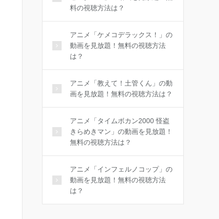
料の視聴方法は？
アニメ「ケメコデラックス！」の
動画を見放題！無料の視聴方法
は？
アニメ「教えて！土管くん」の動
画を見放題！無料の視聴方法は？
アニメ「タイムボカン2000 怪盗
きらめきマン」の動画を見放題！
無料の視聴方法は？
アニメ「インフェルノコップ」の
動画を見放題！無料の視聴方法
は？