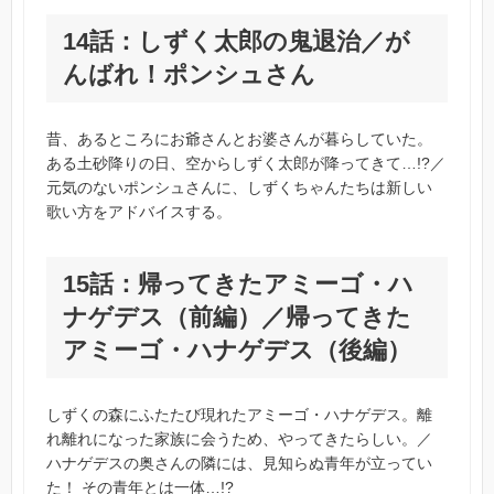
14話：しずく太郎の鬼退治／が
んばれ！ポンシュさん
昔、あるところにお爺さんとお婆さんが暮らしていた。
ある土砂降りの日、空からしずく太郎が降ってきて…!?／
元気のないポンシュさんに、しずくちゃんたちは新しい
歌い方をアドバイスする。
15話：帰ってきたアミーゴ・ハ
ナゲデス（前編）／帰ってきた
アミーゴ・ハナゲデス（後編）
しずくの森にふたたび現れたアミーゴ・ハナゲデス。離
れ離れになった家族に会うため、やってきたらしい。／
ハナゲデスの奥さんの隣には、見知らぬ青年が立ってい
た！ その青年とは一体…!?