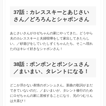
37話：カレススキーとあじさい
さん／どろろんとシャボンさん
あじさいさんがロゼちゃんの家にやってきた。どうやら
夫のカレススキーと夫婦喧嘩をして家出してきたらし
い。／砂遊びをしていたしずくちゃんたち。そこへ現れ
たのはキレイ好きなシャボンさん！
38話：ボンボンとポンシュさん
／まいまい、タレントになる！
どこか浮かない表情のポンシュさん。新曲の歌詞がまだ
できていないのだ。／まいまいが、タレント修行のため
にロゼちゃんの家に居候することになり、兄のつむりん
は大喜び！