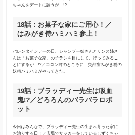
ちゃんをデートに誘うが…!?
18話：お菓子な家にご用心！／
はみがき侍ハミハミ参上！
バレンタインデーの日。シャンプー姉さんとリンス姉さ
んは「お菓子な家」のチラシを目にして、行ってみるこ
とにするが…!?／コロン君のところに、突然歯みがき粉の
妖精ハミハミがやってきた。
19話：ブラッディー先生は吸血
鬼!?／どろろんのバラバラロボ
ット
今日はみんなで、ブラッディー先生の生まれ育った家に
お泊りする日！／広場でサッカーをしているしずくちゃ