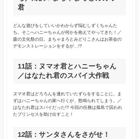
君
どんな遊びをしていいかわからず悩むしずくちゃんた
ち。そこへハニーちゃんが何かを抱えてやってきた！／
森の文化祭の日。まちゃまろとみどりこさんはお茶会の
デモンストレーションをするが…!?
11話：ヌマオ君とハニーちゃん
／はなたれ君のスパイ大作戦
ヌマオ君はどろろんを連れていたずらをすることに。ま
ずはハニーちゃんの家へ行くが、怒鳴られてしまう。／
はなたれ君はスパイだった!? 今回の任務は孤島で囚われ
たプリンセスを助け出すこと！
12話：サンタさんをさがせ！