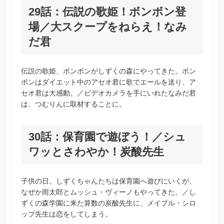
29話：伝説の歌姫！ボンボン登
場／大スクープをねらえ！なみ
だ君
伝説の歌姫、ボンボンがしずくの森にやってきた。ボン
ボンはダイエット中のアセオ君に歌でエールを送り、ア
セオ君は大感動。／ビデオカメラを手にいれたなみだ君
は、つむりんに取材することに。
30話：保育園で遊ぼう！／シュ
ワッとさわやか！炭酸先生
子供の日。しずくちゃんたちは保育園へ遊びにいくが、
なぜか雨太郎とムッシュ・ヴィーノもやってきた。／し
ずくの森学園に来た算数の炭酸先生に、メイプル・シロ
ップ先生は恋をしてしまう。