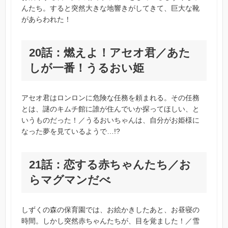
んたち。すると突然大きな地響きがしてきて、巨大な靴
があらわれた！
20話：燃えよ！アセオ君／あた
しが一番！うるおい姫
アセオ君はロンロンに危険な任務を頼まれる。その任務
とは、謎のキムチ館に誰が住んでいか探ってほしい、と
いうものだった！／うるおいちゃんは、自分がお姫様に
なった夢を見ているようで…!?
21話：恋する赤ちゃんたち／お
らマグマンだべ
しずくの森の保育園では、お絵かきしたあと、お昼寝の
時間。しかし突然赤ちゃんたちが、目を覚ました！／雪