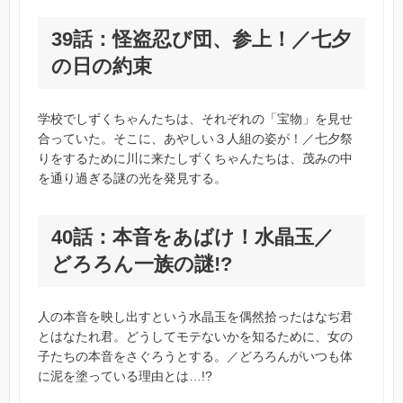
39話：怪盗忍び団、参上！／七夕
の日の約束
学校でしずくちゃんたちは、それぞれの「宝物」を見せ
合っていた。そこに、あやしい３人組の姿が！／七夕祭
りをするために川に来たしずくちゃんたちは、茂みの中
を通り過ぎる謎の光を発見する。
40話：本音をあばけ！水晶玉／
どろろん一族の謎!?
人の本音を映し出すという水晶玉を偶然拾ったはなぢ君
とはなたれ君。どうしてモテないかを知るために、女の
子たちの本音をさぐろうとする。／どろろんがいつも体
に泥を塗っている理由とは…!?