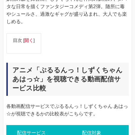
タな日常を描くファンタジーコメディ第2弾。随所に毒
やシュールさ、過激なギャグが盛り込まれ、大人でも楽
しめる。
目次
[
開く
]
アニメ「ぷるるんっ！しずくちゃん
あはっ☆」を視聴できる動画配信サ
ービス比較
各動画配信サービスでぷるるんっ！しずくちゃん あはっ
☆が視聴できるかの比較表がこちらです。
配信サービス
配信対象