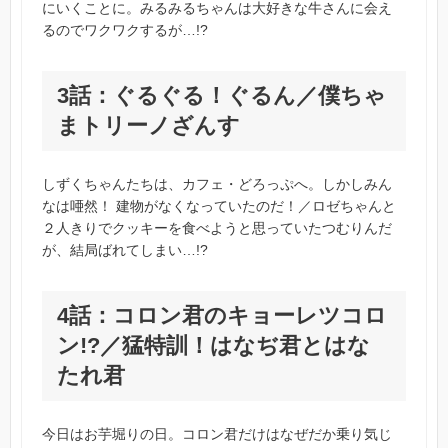
にいくことに。みるみるちゃんは大好きな牛さんに会え
るのでワクワクするが…!?
3話：ぐるぐる！ぐるん／僕ちゃ
まトリーノざんす
しずくちゃんたちは、カフェ・どろっぷへ。しかしみん
なは唖然！ 建物がなくなっていたのだ！／ロゼちゃんと
２人きりでクッキーを食べようと思っていたつむりんだ
が、結局ばれてしまい…!?
4話：コロン君のキョーレツコロ
ン!?／猛特訓！はなぢ君とはな
たれ君
今日はお芋堀りの日。コロン君だけはなぜだか乗り気じ