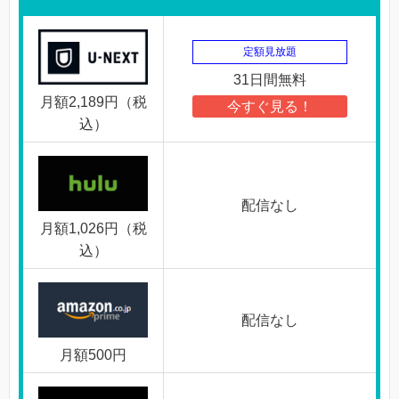
定額見放題
31日間無料
月額2,189円（税
今すぐ見る！
込）
配信なし
月額1,026円（税
込）
配信なし
月額500円