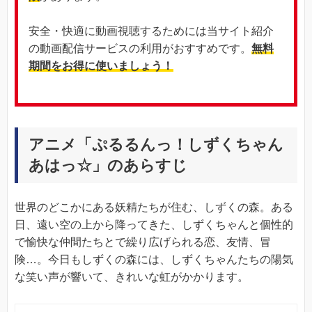
安全・快適に動画視聴するためには当サイト紹介
の動画配信サービスの利用がおすすめです。
無料
期間をお得に使いましょう！
アニメ「ぷるるんっ！しずくちゃん
あはっ☆」のあらすじ
世界のどこかにある妖精たちが住む、しずくの森。ある
日、遠い空の上から降ってきた、しずくちゃんと個性的
で愉快な仲間たちとで繰り広げられる恋、友情、冒
険…。今日もしずくの森には、しずくちゃんたちの陽気
な笑い声が響いて、きれいな虹がかかります。