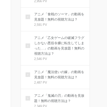
2,956 PV
アニメ「食戟のソーマ」の動画を
見放題！無料の視聴方法は？
2,591 PV
アニメ「乙女ゲームの破滅フラグ
しかない悪役令嬢に転生してしま
った…」の動画を見放題！無料の
視聴方法は？
2,546 PV
アニメ「魔法使いの嫁」の動画を
見放題！無料の視聴方法は？
2,487 PV
アニメ「鬼滅の刃」の動画を見放
題！無料の視聴方法は？
2,349 PV