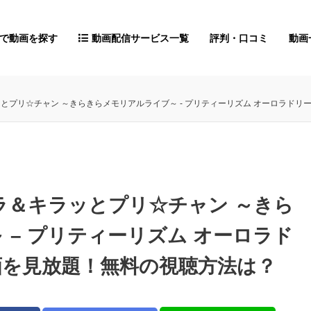
で動画を探す
動画配信サービス一覧
評判・口コミ
動画
とプリ☆チャン ～きらきらメモリアルライブ～ - プリティーリズム オーロラド
ラ＆キラッとプリ☆チャン ～きら
 – プリティーリズム オーロラド
画を見放題！無料の視聴方法は？