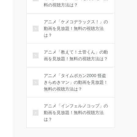
料の視聴方法は？
アニメ「ケメコデラックス！」の
動画を見放題！無料の視聴方法
は？
アニメ「教えて！土管くん」の動
画を見放題！無料の視聴方法は？
アニメ「タイムボカン2000 怪盗
きらめきマン」の動画を見放題！
無料の視聴方法は？
アニメ「インフェルノコップ」の
動画を見放題！無料の視聴方法
は？