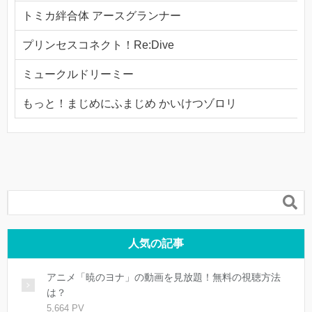
トミカ絆合体 アースグランナー
プリンセスコネクト！Re:Dive
ミュークルドリーミー
もっと！まじめにふまじめ かいけつゾロリ

人気の記事
アニメ「暁のヨナ」の動画を見放題！無料の視聴方法
は？
5,664 PV