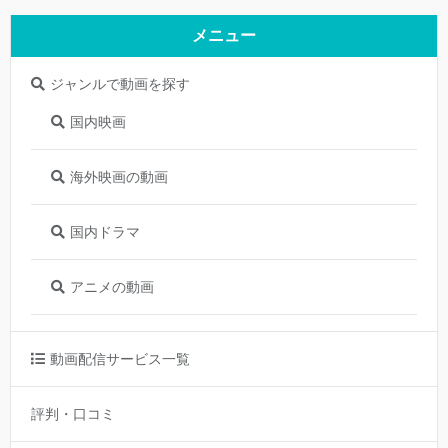
メニュー
ジャンルで動画を探す
国内映画
海外映画の動画
国内ドラマ
アニメの動画
動画配信サービス一覧
評判・口コミ