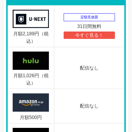
定額見放題
31日間無料
月額2,189円（税
今すぐ見る！
込）
配信なし
月額1,026円（税
込）
配信なし
月額500円