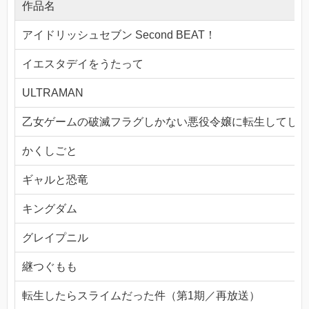
作品名
アイドリッシュセブン Second BEAT！
イエスタデイをうたって
ULTRAMAN
乙女ゲームの破滅フラグしかない悪役令嬢に転生してしま
かくしごと
ギャルと恐竜
キングダム
グレイプニル
継つぐもも
転生したらスライムだった件（第1期／再放送）