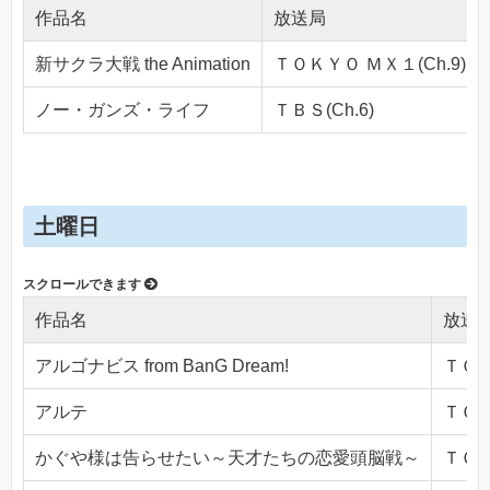
作品名
放送局
新サクラ大戦 the Animation
ＴＯＫＹＯ ＭＸ１(Ch.9)
ノー・ガンズ・ライフ
ＴＢＳ(Ch.6)
土曜日
作品名
放送
アルゴナビス from BanG Dream!
ＴＯＫ
アルテ
ＴＯＫ
かぐや様は告らせたい～天才たちの恋愛頭脳戦～
ＴＯＫ