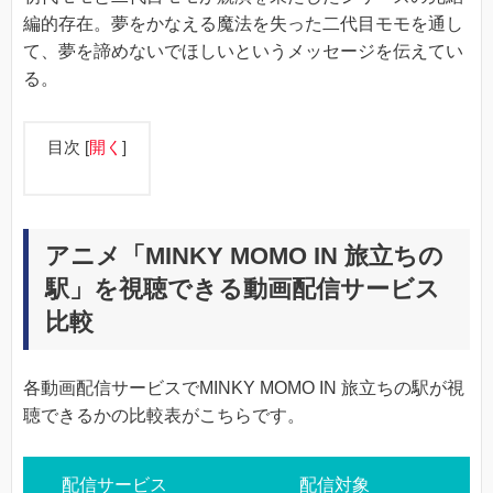
編的存在。夢をかなえる魔法を失った二代目モモを通し
て、夢を諦めないでほしいというメッセージを伝えてい
る。
目次
[
開く
]
アニメ「MINKY MOMO IN 旅立ちの
駅」を視聴できる動画配信サービス
比較
各動画配信サービスでMINKY MOMO IN 旅立ちの駅が視
聴できるかの比較表がこちらです。
配信サービス
配信対象