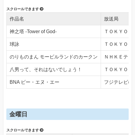
作品名
放送局
神之塔 -Tower of God-
ＴＯＫＹＯ ＭＸ
球詠
ＴＯＫＹＯ ＭＸ
のりものまん モービルランドのカークン
ＮＨＫＥテレ１・
八男って、それはないでしょう！
ＴＯＫＹＯ ＭＸ
BNA ビー・エヌ・エー
フジテレビ(Ch.
金曜日