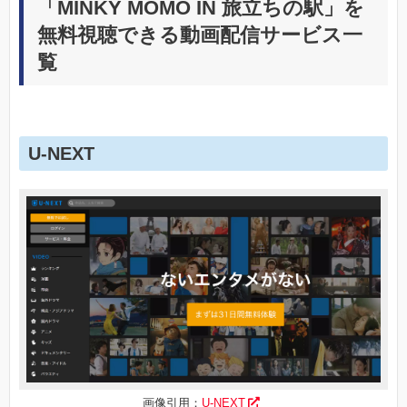
「MINKY MOMO IN 旅立ちの駅」を
無料視聴できる動画配信サービス一
覧
U-NEXT
画像引用：
U-NEXT