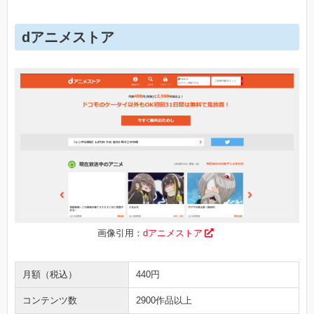
dアニメストア
画像引用：
dアニメストア
月額（税込）
440円
コンテンツ数
2900作品以上