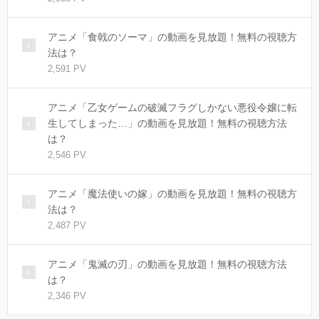
アニメ「食戟のソーマ」の動画を見放題！無料の視聴方
法は？
2,591 PV
アニメ「乙女ゲームの破滅フラグしかない悪役令嬢に転
生してしまった…」の動画を見放題！無料の視聴方法
は？
2,546 PV
アニメ「魔法使いの嫁」の動画を見放題！無料の視聴方
法は？
2,487 PV
アニメ「鬼滅の刃」の動画を見放題！無料の視聴方法
は？
2,346 PV