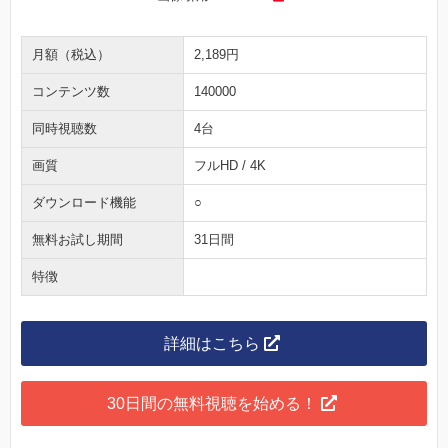
月額（税込）
2,189円
コンテンツ数
140000
同時視聴数
4台
画質
フルHD / 4K
ダウンロード機能
○
無料お試し期間
31日間
特徴
詳細はこちら
30日間の無料視聴を始める！