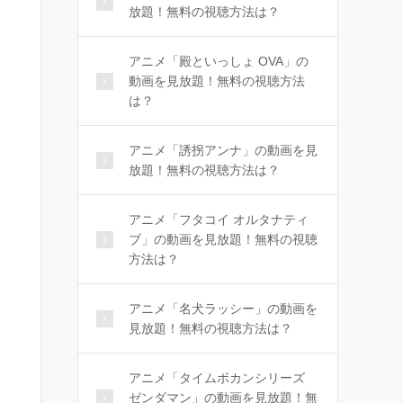
放題！無料の視聴方法は？
アニメ「殿といっしょ OVA」の
動画を見放題！無料の視聴方法
は？
アニメ「誘拐アンナ」の動画を見
放題！無料の視聴方法は？
アニメ「フタコイ オルタナティ
ブ」の動画を見放題！無料の視聴
方法は？
アニメ「名犬ラッシー」の動画を
見放題！無料の視聴方法は？
アニメ「タイムボカンシリーズ
ゼンダマン」の動画を見放題！無