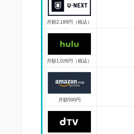
月額2,189円（税込）
月額1,026円（税込）
月額500円