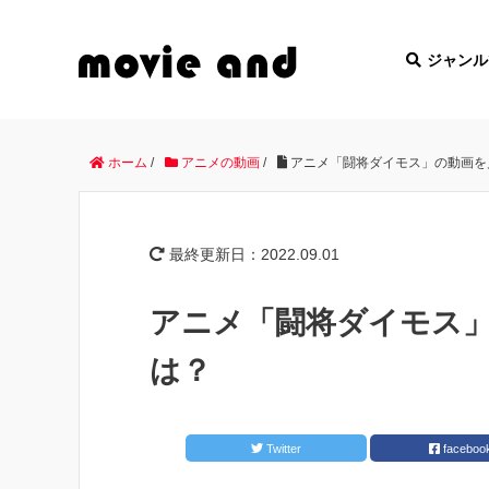
ジャンル
ホーム
/
アニメの動画
/
アニメ「闘将ダイモス」の動画を
最終更新日：2022.09.01
アニメ「闘将ダイモス
は？
Twitter
faceboo