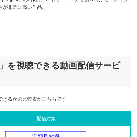
性が非常に高い作品。
」を視聴できる動画配信サービ
できるかの比較表がこちらです。
配信対象
定額見放題