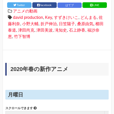
Twitter
facebook
はてブ
LINE
アニメの動画
david production
,
Key
,
すずきけいこ
,
どんまる
,
佐
藤利奈
,
小野大輔
,
折戸伸治
,
日笠陽子
,
桑原由気
,
櫛田
泰道
,
津田尚克
,
津田美波
,
滝知史
,
石上静香
,
福沙奈
恵
,
竹下智博
2020年春の新作アニメ
月曜日