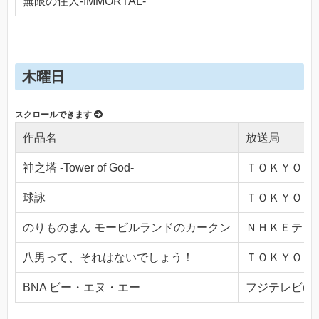
無限の住人-IMMORTAL-
木曜日
作品名
放送局
神之塔 -Tower of God-
ＴＯＫＹＯ ＭＸ
球詠
ＴＯＫＹＯ ＭＸ
のりものまん モービルランドのカークン
ＮＨＫＥテレ１・
八男って、それはないでしょう！
ＴＯＫＹＯ ＭＸ
BNA ビー・エヌ・エー
フジテレビ(Ch.