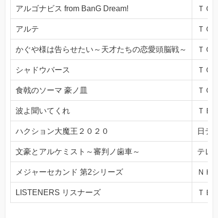
アルゴナビス from BanG Dream!
ＴＯＫ
アルテ
ＴＯＫ
かぐや様は告らせたい～天才たちの恋愛頭脳戦～
ＴＯＫ
シャドウバース
ＴＯＫ
食戟のソーマ 豪ノ皿
ＴＯＫ
波よ聞いてくれ
ＴＢＳ(
ハクション大魔王２０２０
日テレ(
文豪とアルケミスト～審判ノ歯車～
テレビ
メジャーセカンド 第2シリーズ
ＮＨＫ
LISTENERS リスナーズ
ＴＢＳ(