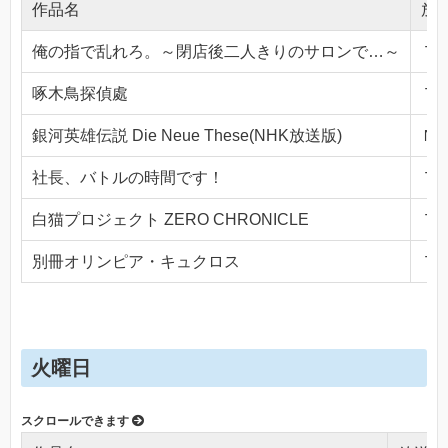
作品名
放
俺の指で乱れろ。～閉店後二人きりのサロンで…～
ＴＯ
啄木鳥探偵處
ＴＯ
銀河英雄伝説 Die Neue These(NHK放送版)
ＮＨ
社長、バトルの時間です！
ＴＯ
白猫プロジェクト ZERO CHRONICLE
ＴＯ
別冊オリンピア・キュクロス
ＴＯ
火曜日