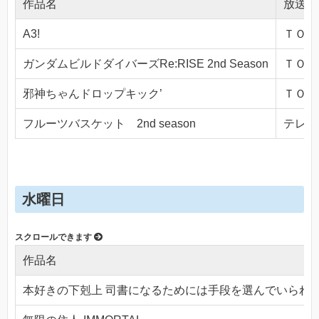
作品名
放送局
A3!
ＴＯＫＹ
ガンダムビルドダイバーズRe:RISE 2nd Season
ＴＯＫＹ
邪神ちゃんドロップキック’
ＴＯＫＹ
フルーツバスケット 2nd season
テレビ東
水曜日
作品名
本好きの下剋上 司書になるためには手段を選んでいられ