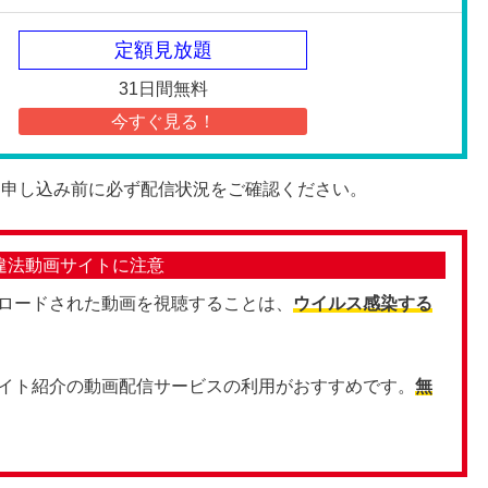
定額見放題
31日間無料
今すぐ見る！
。お申し込み前に必ず配信状況をご確認ください。
違法動画サイトに注意
ロードされた動画を視聴することは、
ウイルス感染する
イト紹介の動画配信サービスの利用がおすすめです。
無