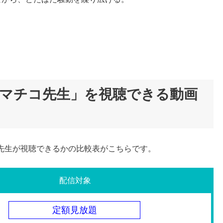
マチコ先生」を視聴できる動画
先生が視聴できるかの比較表がこちらです。
配信対象
定額見放題