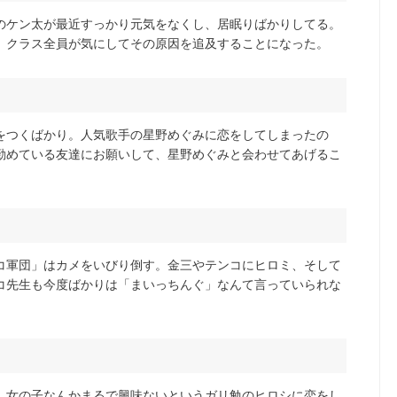
のケン太が最近すっかり元気をなくし、居眠りばかりしてる。
。クラス全員が気にしてその原因を追及することになった。
をつくばかり。人気歌手の星野めぐみに恋をしてしまったの
勤めている友達にお願いして、星野めぐみと会わせてあげるこ
コ軍団」はカメをいびり倒す。金三やテンコにヒロミ、そして
コ先生も今度ばかりは「まいっちんぐ」なんて言っていられな
、女の子なんかまるで興味ないというガリ勉のヒロシに恋をし