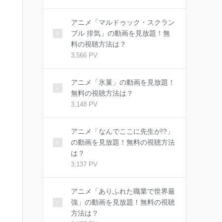
アニメ「マルドゥック・スクラン
ブル 排気」の動画を見放題！無
料の視聴方法は？
3,566 PV
アニメ「氷菓」の動画を見放題！
無料の視聴方法は？
3,148 PV
アニメ「なんでここに先生が!?」
の動画を見放題！無料の視聴方法
は？
3,137 PV
アニメ「ありふれた職業で世界最
強」の動画を見放題！無料の視聴
方法は？