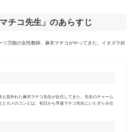
マチコ先生」のあらすじ
ーツ万能の女性教師、麻衣マチコがやってきた。イタズラ好
数も並外れた麻衣マチコ先生が赴任してきた。先生のチャーム
太とカメのコンビは、初日から早速マチコ先生にいたずらを仕