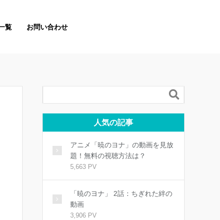
一覧
お問い合わせ

人気の記事
アニメ「暁のヨナ」の動画を見放
題！無料の視聴方法は？
5,663 PV
「暁のヨナ」 2話：ちぎれた絆の
動画
3,906 PV