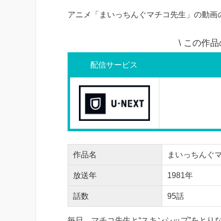
アニメ「まいっちんぐマチコ先生」の動画
\ この作
配信サービス
作品名
まいっちんぐ
放送年
1981年
話数
95話
毎日、マチコ先生と“スキンシップ”をとり