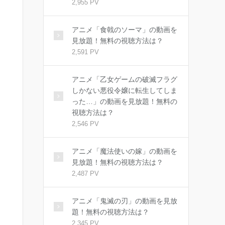
2,955 PV
アニメ「食戟のソーマ」の動画を
見放題！無料の視聴方法は？
2,591 PV
アニメ「乙女ゲームの破滅フラグ
しかない悪役令嬢に転生してしま
った…」の動画を見放題！無料の
視聴方法は？
2,546 PV
アニメ「魔法使いの嫁」の動画を
見放題！無料の視聴方法は？
2,487 PV
アニメ「鬼滅の刃」の動画を見放
題！無料の視聴方法は？
2,345 PV