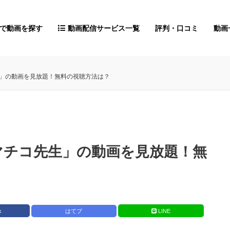
で動画を探す
動画配信サービス一覧
評判・口コミ
動画
」の動画を見放題！無料の視聴方法は？
マチコ先生」の動画を見放題！無
k
はてブ
LINE