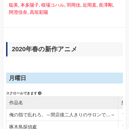
聡美
,
本多陽子
,
桜場コハル
,
羽岡佳
,
近岡直
,
長澤剛
,
阿澄佳奈
,
高垣彩陽
2020年春の新作アニメ
月曜日
作品名
放
俺の指で乱れろ。～閉店後二人きりのサロンで…～
ＴＯ
啄木鳥探偵處
ＴＯ