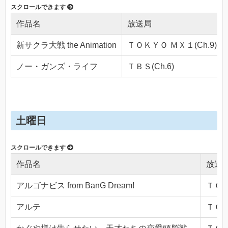
作品名
放送局
新サクラ大戦 the Animation
ＴＯＫＹＯ ＭＸ１(Ch.9)
ノー・ガンズ・ライフ
ＴＢＳ(Ch.6)
土曜日
作品名
放送
アルゴナビス from BanG Dream!
ＴＯＫ
アルテ
ＴＯＫ