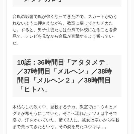
台風の影響で風が強くなってきたので、スカートがめく
れないように押さえながら、教室に戻ってきたチカた
ち。すると、男子生徒たちは台風で休校になることを夢
見て、テレビを見ながら台風が直撃するよう祈ってい
た。
10話：36時間目「アタタメテ」
／37時間目「メルヘン」／38時
間目「メルヘン２」／39時間目
「ヒトハ」
木枯らしの吹く中、登校するチカ。教室ではユウキとメ
グミが寒そうにしていた。そこへ現れたナツミは半そで
姿で、汗をかいていた。驚く3人に、彼女は寒いから学校
まで走ってきたという。その姿を見たユウキは…。