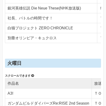
銀河英雄伝説 Die Neue These(NHK放送版)
ＮＨ
社長、バトルの時間です！
ＴＯ
白猫プロジェクト ZERO CHRONICLE
ＴＯ
別冊オリンピア・キュクロス
ＴＯ
火曜日
作品名
放送局
A3!
ＴＯＫＹ
ガンダムビルドダイバーズRe:RISE 2nd Season
ＴＯＫＹ