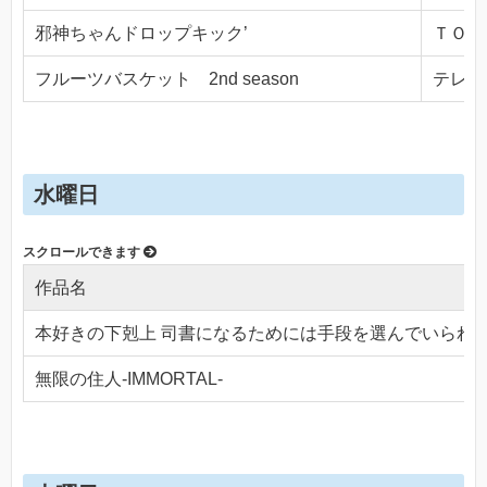
邪神ちゃんドロップキック’
ＴＯＫＹ
フルーツバスケット 2nd season
テレビ東
水曜日
作品名
本好きの下剋上 司書になるためには手段を選んでいられ
無限の住人-IMMORTAL-