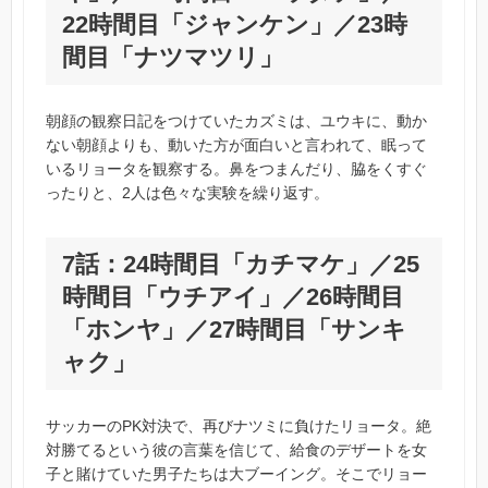
22時間目「ジャンケン」／23時
間目「ナツマツリ」
朝顔の観察日記をつけていたカズミは、ユウキに、動か
ない朝顔よりも、動いた方が面白いと言われて、眠って
いるリョータを観察する。鼻をつまんだり、脇をくすぐ
ったりと、2人は色々な実験を繰り返す。
7話：24時間目「カチマケ」／25
時間目「ウチアイ」／26時間目
「ホンヤ」／27時間目「サンキ
ャク」
サッカーのPK対決で、再びナツミに負けたリョータ。絶
対勝てるという彼の言葉を信じて、給食のデザートを女
子と賭けていた男子たちは大ブーイング。そこでリョー