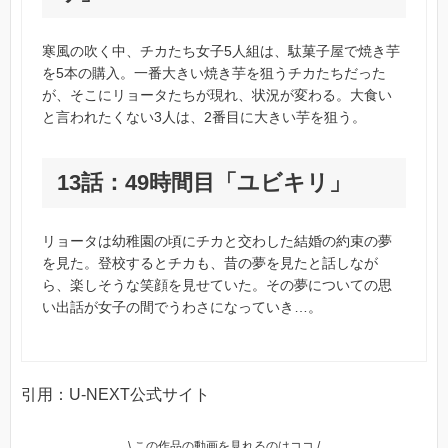
寒風の吹く中、チカたち女子5人組は、駄菓子屋で焼き芋
を5本の購入。一番大きい焼き芋を狙うチカたちだった
が、そこにリョータたちが現れ、状況が変わる。大食い
と言われたくない3人は、2番目に大きい芋を狙う。
13話：49時間目「ユビキリ」
リョータは幼稚園の頃にチカと交わした結婚の約束の夢
を見た。登校するとチカも、昔の夢を見たと話しなが
ら、楽しそうな笑顔を見せていた。その夢についての思
い出話が女子の間でうわさになっていき…。
引用：U-NEXT公式サイト
\ この作品の動画を見れるのはココ /