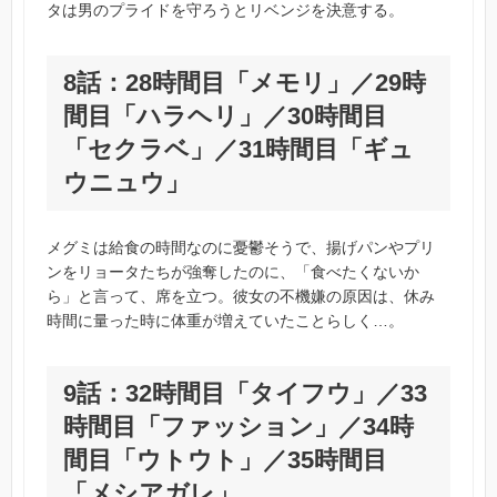
タは男のプライドを守ろうとリベンジを決意する。
8話：28時間目「メモリ」／29時
間目「ハラヘリ」／30時間目
「セクラベ」／31時間目「ギュ
ウニュウ」
メグミは給食の時間なのに憂鬱そうで、揚げパンやプリ
ンをリョータたちが強奪したのに、「食べたくないか
ら」と言って、席を立つ。彼女の不機嫌の原因は、休み
時間に量った時に体重が増えていたことらしく…。
9話：32時間目「タイフウ」／33
時間目「ファッション」／34時
間目「ウトウト」／35時間目
「メシアガレ」