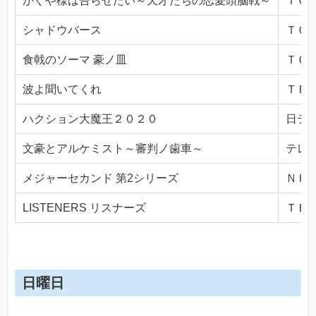
かぐや様は告らせたい～天才たちの恋愛頭脳戦～
ＴＯＫ
シャドウバース
ＴＯＫ
食戟のソーマ 豪ノ皿
ＴＯＫ
波よ聞いてくれ
ＴＢＳ(
ハクション大魔王２０２０
日テレ(
文豪とアルケミスト～審判ノ歯車～
テレビ
メジャーセカンド 第2シリーズ
ＮＨＫ
LISTENERS リスナーズ
ＴＢＳ(
日曜日