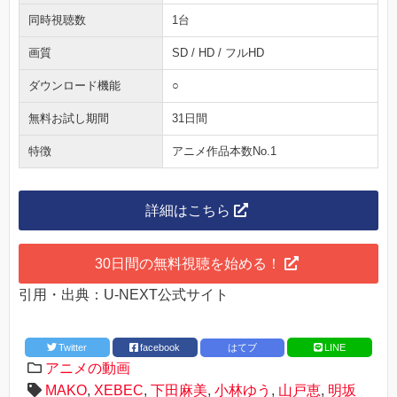
同時視聴数
1台
画質
SD / HD / フルHD
ダウンロード機能
○
無料お試し期間
31日間
特徴
アニメ作品本数No.1
詳細はこちら
30日間の無料視聴を始める！
引用・出典：U-NEXT公式サイト
Twitter
facebook
はてブ
LINE
アニメの動画
MAKO
,
XEBEC
,
下田麻美
,
小林ゆう
,
山戸恵
,
明坂