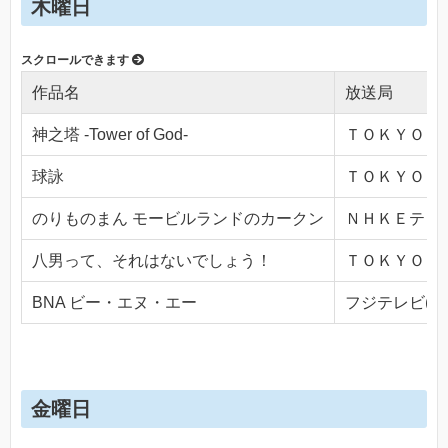
木曜日
作品名
放送局
神之塔 -Tower of God-
ＴＯＫＹＯ ＭＸ
球詠
ＴＯＫＹＯ ＭＸ
のりものまん モービルランドのカークン
ＮＨＫＥテレ１・
八男って、それはないでしょう！
ＴＯＫＹＯ ＭＸ
BNA ビー・エヌ・エー
フジテレビ(Ch.
金曜日