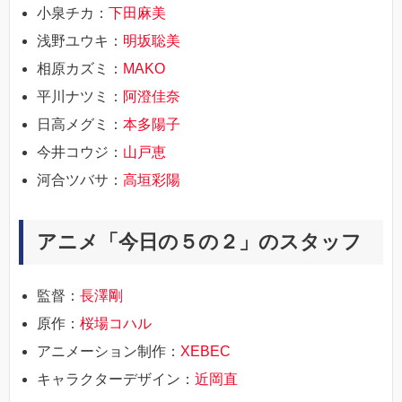
小泉チカ：
下田麻美
浅野ユウキ：
明坂聡美
相原カズミ：
MAKO
平川ナツミ：
阿澄佳奈
日高メグミ：
本多陽子
今井コウジ：
山戸恵
河合ツバサ：
高垣彩陽
アニメ「今日の５の２」のスタッフ
監督：
長澤剛
原作：
桜場コハル
アニメーション制作：
XEBEC
キャラクターデザイン：
近岡直