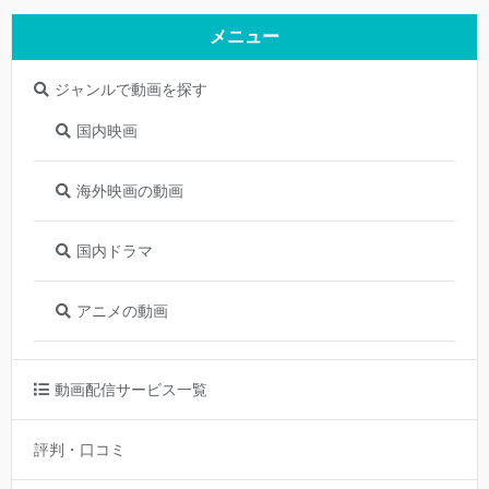
メニュー
ジャンルで動画を探す
国内映画
海外映画の動画
国内ドラマ
アニメの動画
動画配信サービス一覧
評判・口コミ