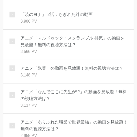
「暁のヨナ」 2話：ちぎれた絆の動画
3,906 PV
アニメ「マルドゥック・スクランブル 排気」の動画を
見放題！無料の視聴方法は？
3,566 PV
アニメ「氷菓」の動画を見放題！無料の視聴方法は？
3,148 PV
アニメ「なんでここに先生が!?」の動画を見放題！無料
の視聴方法は？
3,137 PV
アニメ「ありふれた職業で世界最強」の動画を見放題！
無料の視聴方法は？
2,955 PV