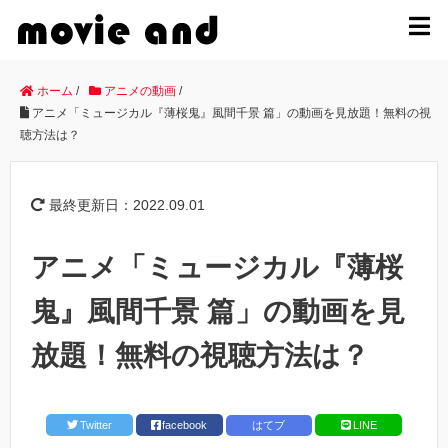
MENU
ホーム
/
アニメの動画
/
アニメ「ミュージカル『薄桜鬼』風間千景 篇」の動画を見放題！無料の視
聴方法は？
最終更新日：2022.09.01
アニメ「ミュージカル『薄桜
鬼』風間千景 篇」の動画を見
放題！無料の視聴方法は？
Twitter
facebook
はてブ
LINE