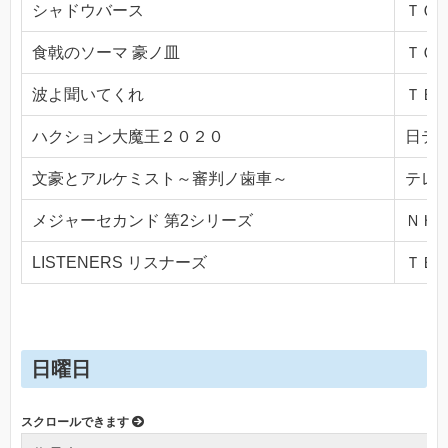
シャドウバース
ＴＯＫ
食戟のソーマ 豪ノ皿
ＴＯＫ
波よ聞いてくれ
ＴＢＳ(
ハクション大魔王２０２０
日テレ(
文豪とアルケミスト～審判ノ歯車～
テレビ
メジャーセカンド 第2シリーズ
ＮＨＫ
LISTENERS リスナーズ
ＴＢＳ(
日曜日