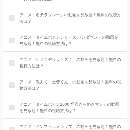
アニメ「名犬ラッシー」の動画を見放題！無料の視聴方
法は？
アニメ「タイムボカンシリーズ ゼンダマン」の動画を
見放題！無料の視聴方法は？
アニメ「ケメコデラックス！」の動画を見放題！無料の
視聴方法は？
アニメ「教えて！土管くん」の動画を見放題！無料の視
聴方法は？
アニメ「タイムボカン2000 怪盗きらめきマン」の動画
を見放題！無料の視聴方法は？
アニメ「インフェルノコップ」の動画を見放題！無料の