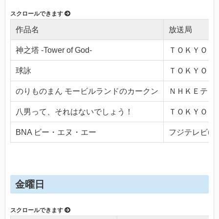
作品名
放送局
神之塔 -Tower of God-
ＴＯＫＹＯ ＭＸ
球詠
ＴＯＫＹＯ ＭＸ
のりものまん モービルランドのカークン
ＮＨＫＥテレ１・
八男って、それはないでしょう！
ＴＯＫＹＯ ＭＸ
BNA ビー・エヌ・エー
フジテレビ(Ch.
金曜日