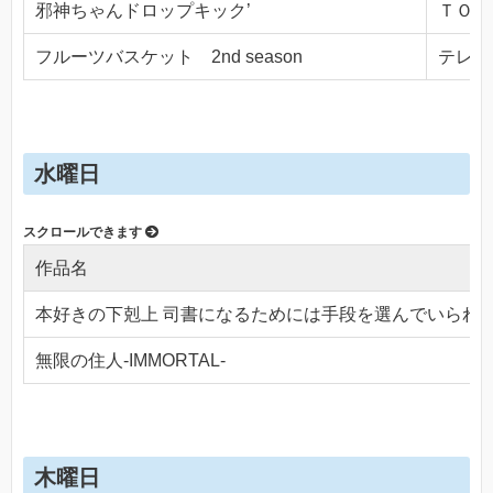
邪神ちゃんドロップキック’
ＴＯＫＹ
フルーツバスケット 2nd season
テレビ東
水曜日
作品名
本好きの下剋上 司書になるためには手段を選んでいられ
無限の住人-IMMORTAL-
木曜日