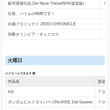
銀河英雄伝説 Die Neue These(NHK放送版)
ＮＨ
社長、バトルの時間です！
ＴＯ
白猫プロジェクト ZERO CHRONICLE
ＴＯ
別冊オリンピア・キュクロス
ＴＯ
火曜日
作品名
放送局
A3!
ＴＯＫＹ
ガンダムビルドダイバーズRe:RISE 2nd Season
ＴＯＫＹ