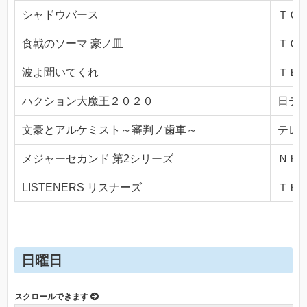
シャドウバース
ＴＯＫ
食戟のソーマ 豪ノ皿
ＴＯＫ
波よ聞いてくれ
ＴＢＳ(
ハクション大魔王２０２０
日テレ(
文豪とアルケミスト～審判ノ歯車～
テレビ
メジャーセカンド 第2シリーズ
ＮＨＫ
LISTENERS リスナーズ
ＴＢＳ(
日曜日