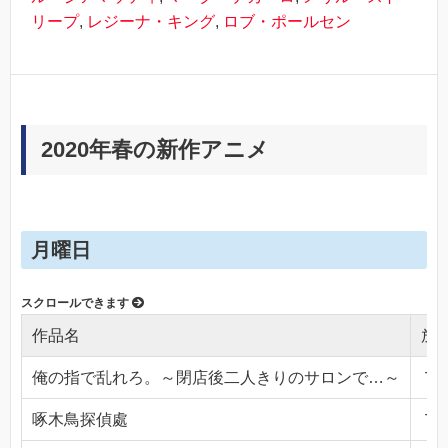
リープ
,
レジーナ・キング
,
ロブ・ポールセン
2020年春の新作アニメ
月曜日
作品名
放
俺の指で乱れろ。～閉店後二人きりのサロンで…～
ＴＯ
啄木鳥探偵處
ＴＯ