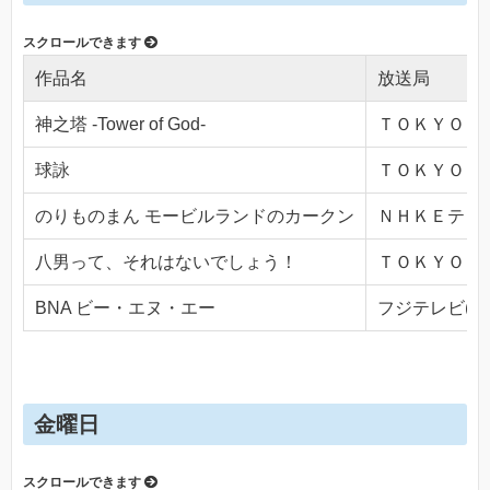
作品名
放送局
神之塔 -Tower of God-
ＴＯＫＹＯ ＭＸ
球詠
ＴＯＫＹＯ ＭＸ
のりものまん モービルランドのカークン
ＮＨＫＥテレ１・
八男って、それはないでしょう！
ＴＯＫＹＯ ＭＸ
BNA ビー・エヌ・エー
フジテレビ(Ch.
金曜日