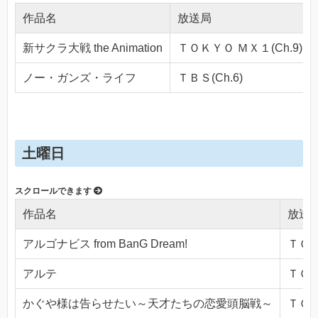
作品名
放送局
新サクラ大戦 the Animation
ＴＯＫＹＯ ＭＸ１(Ch.9)
ノー・ガンズ・ライフ
ＴＢＳ(Ch.6)
土曜日
作品名
放送
アルゴナビス from BanG Dream!
ＴＯＫ
アルテ
ＴＯＫ
かぐや様は告らせたい～天才たちの恋愛頭脳戦～
ＴＯＫ