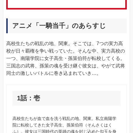
アニメ「一騎当千」のあらすじ
高校生たちの戦乱の地、関東。そこでは、7つの実力高
校が日々覇権を争い戦っていた。そんな中、実力高校の
一つ、南陽学院に女子高生・孫策伯符が転校してくる。
三国志の武将、孫策の魂を受け継ぐ彼女は、やがて武将
同士の激しいバトルに巻き込まれていき…。
1話：壱
高校生たちが血で血を洗う戦乱の地、関東。私立南陽学
院に転校してきた女子高生、孫策伯符（そんさくはく
ふ）。彼女は三国時代の英雄の魂を封じ込めた勾玉を身