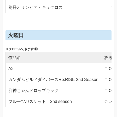
別冊オリンピア・キュクロス
ＴＯ
火曜日
作品名
放送局
A3!
ＴＯＫＹ
ガンダムビルドダイバーズRe:RISE 2nd Season
ＴＯＫＹ
邪神ちゃんドロップキック’
ＴＯＫＹ
フルーツバスケット 2nd season
テレビ東