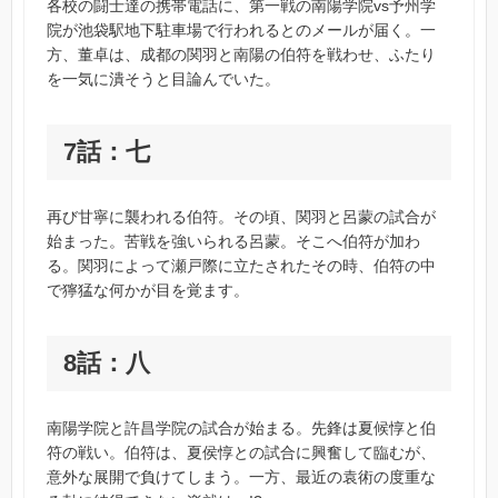
各校の闘士達の携帯電話に、第一戦の南陽学院vs予州学
院が池袋駅地下駐車場で行われるとのメールが届く。一
方、董卓は、成都の関羽と南陽の伯符を戦わせ、ふたり
を一気に潰そうと目論んでいた。
7話：七
再び甘寧に襲われる伯符。その頃、関羽と呂蒙の試合が
始まった。苦戦を強いられる呂蒙。そこへ伯符が加わ
る。関羽によって瀬戸際に立たされたその時、伯符の中
で獰猛な何かが目を覚ます。
8話：八
南陽学院と許昌学院の試合が始まる。先鋒は夏候惇と伯
符の戦い。伯符は、夏侯惇との試合に興奮して臨むが、
意外な展開で負けてしまう。一方、最近の袁術の度重な