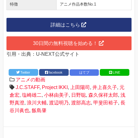
特徴
アニメ作品本数No.1
詳細はこちら
30日間の無料視聴を始める！
引用・出典：U-NEXT公式サイト
Twitter
facebook
はてブ
LINE
アニメの動画
J.C.STAFF
,
Project IKKI
,
上田陽司
,
井上喜久子
,
元
倉宏
,
塩崎雄二
,
小林由美子
,
日野聡
,
森久保祥太郎
,
浅
野真澄
,
浪川大輔
,
渡辺明乃
,
渡部高志
,
甲斐田裕子
,
長
谷川眞也
,
飯島肇