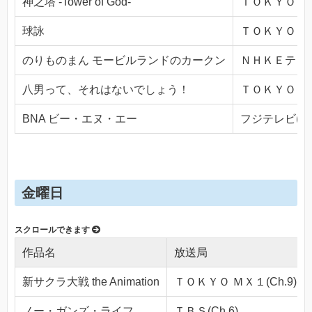
神之塔 -Tower of God-
ＴＯＫＹＯ ＭＸ
球詠
ＴＯＫＹＯ ＭＸ
のりものまん モービルランドのカークン
ＮＨＫＥテレ１・
八男って、それはないでしょう！
ＴＯＫＹＯ ＭＸ
BNA ビー・エヌ・エー
フジテレビ(Ch.
金曜日
作品名
放送局
新サクラ大戦 the Animation
ＴＯＫＹＯ ＭＸ１(Ch.9)
ノー・ガンズ・ライフ
ＴＢＳ(Ch.6)