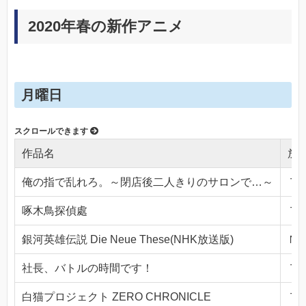
2020年春の新作アニメ
月曜日
作品名
放
俺の指で乱れろ。～閉店後二人きりのサロンで…～
ＴＯ
啄木鳥探偵處
ＴＯ
銀河英雄伝説 Die Neue These(NHK放送版)
ＮＨ
社長、バトルの時間です！
ＴＯ
白猫プロジェクト ZERO CHRONICLE
ＴＯ