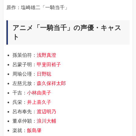
原作：塩崎雄二「一騎当千」
アニメ「一騎当千」の声優・キャス
ト
孫策伯符：
浅野真澄
呂蒙子明：
甲斐田裕子
周瑜公瑾：
日野聡
左慈元放：
森久保祥太郎
干吉：
小林由美子
呉栄：
井上喜久子
呂布奉先：
渡辺明乃
董卓仲穎：
浪川大輔
楽就：
飯島肇