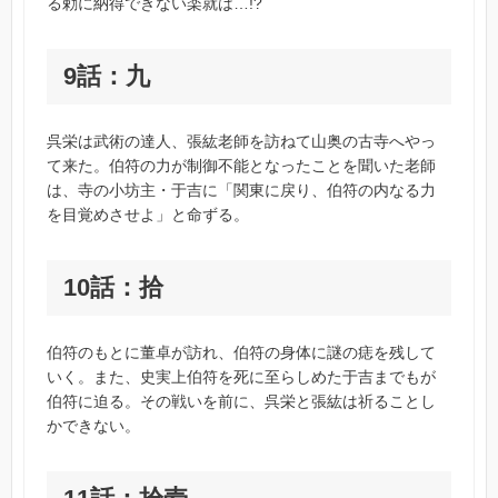
る勅に納得できない楽就は…!?
9話：九
呉栄は武術の達人、張紘老師を訪ねて山奥の古寺へやっ
て来た。伯符の力が制御不能となったことを聞いた老師
は、寺の小坊主・于吉に「関東に戻り、伯符の内なる力
を目覚めさせよ」と命ずる。
10話：拾
伯符のもとに董卓が訪れ、伯符の身体に謎の痣を残して
いく。また、史実上伯符を死に至らしめた于吉までもが
伯符に迫る。その戦いを前に、呉栄と張紘は祈ることし
かできない。