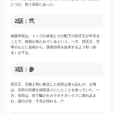
につけ、戦う宿命にあった。
2話：弐
南陽学院は、トップの袁術とその配下の四天王が牛耳る
ことで、統制が保たれているという。一方、四天王、甘
寧のもとに袁術から、孫策伯符を始末するよう勅（命
令）が下る。
3話：参
四天王、呂蒙と戦い敗北した伯符は落ち込むが、公瑾
は、伯符が呂蒙を病院送りにしたことを知っていた。一
方、伯符は、街で騙されカラオケボックスに連れ込ま
れ、謎の少女・于吉が現れる…!?