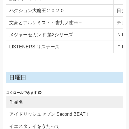
ハクション大魔王２０２０
日テレ(
文豪とアルケミスト～審判ノ歯車～
テレビ
メジャーセカンド 第2シリーズ
ＮＨＫ
LISTENERS リスナーズ
ＴＢＳ(
日曜日
作品名
アイドリッシュセブン Second BEAT！
イエスタデイをうたって