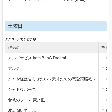
土曜日
作品名
放送
アルゴナビス from BanG Dream!
ＴＯＫ
アルテ
ＴＯＫ
かぐや様は告らせたい～天才たちの恋愛頭脳戦～
ＴＯＫ
シャドウバース
ＴＯＫ
食戟のソーマ 豪ノ皿
ＴＯＫ
波よ聞いてくれ
ＴＢＳ(