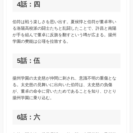
4話：四
伯符は戦う楽しさを思い出す。夏候惇と伯符が董卓率い
る洛陽高校派の闘士たちと乱闘したことで、許昌と南陽
が手を組んで董卓に反旗を翻すという噂が広まる。揚州
学園の樊能は公瑾を拉致する。
5話：伍
揚州学園の太史慈が仲間に刺され、意識不明の重傷とな
る。太史慈の見舞いに出向いた伯符は、太史慈の負傷
が、董卓の命令に背いたためであることを知り、ひとり
揚州学園に乗り込む。
6話：六