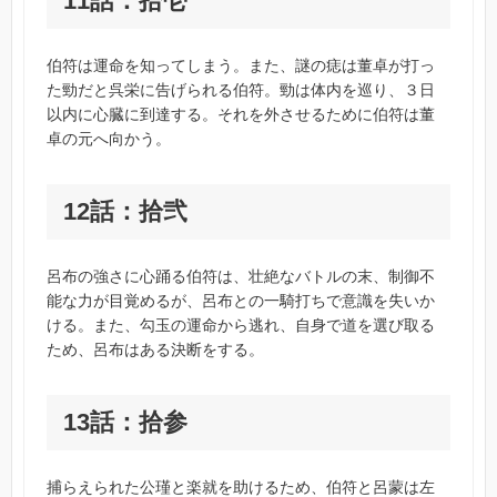
11話：拾壱
伯符は運命を知ってしまう。また、謎の痣は董卓が打っ
た勁だと呉栄に告げられる伯符。勁は体内を巡り、３日
以内に心臓に到達する。それを外させるために伯符は董
卓の元へ向かう。
12話：拾弐
呂布の強さに心踊る伯符は、壮絶なバトルの末、制御不
能な力が目覚めるが、呂布との一騎打ちで意識を失いか
ける。また、勾玉の運命から逃れ、自身で道を選び取る
ため、呂布はある決断をする。
13話：拾参
捕らえられた公瑾と楽就を助けるため、伯符と呂蒙は左