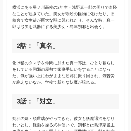
横浜にある星ノ川高校の2年生・浅野真一郎の周りで奇怪
なことが起きていた。美女が蜈蚣の怪物に化けたり、旧
校舎で女生徒が巨大な獣に襲われたり。そんな時、真一
郎は弓矢を武器にする美少女・島津朔邪と出会う。
2話：「真名」
化け猫のタマ子を仲間に加えた真一郎は、ひとり暮らし
をしている朔邪の屋敷で家事手伝いをすることになっ
た。気が強い上にわがままな朔邪に振り回され、気苦労
が絶えないなか、学校で新たな妖魔が現れる。
3話：「対立」
朔邪の妹・須世璃がやってきた。彼女も妖魔退治をなり
わいとし、鎌鼬を操る式神使いで、朔邪とは島津家当主