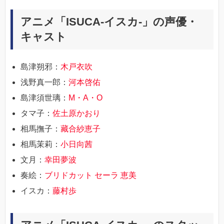
アニメ「ISUCA-イスカ-」の声優・
キャスト
島津朔邪：
木戸衣吹
浅野真一郎：
河本啓佑
島津須世璃：
M・A・O
タマ子：
佐土原かおり
相馬撫子：
藏合紗恵子
相馬茉莉：
小日向茜
文月：
幸田夢波
奏絵：
ブリドカット セーラ 恵美
イスカ：
藤村歩