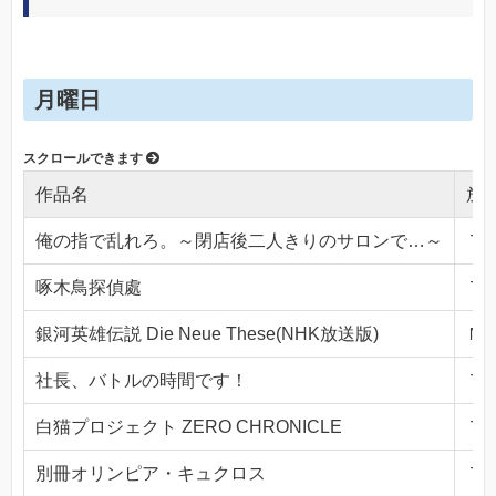
月曜日
作品名
放
俺の指で乱れろ。～閉店後二人きりのサロンで…～
ＴＯ
啄木鳥探偵處
ＴＯ
銀河英雄伝説 Die Neue These(NHK放送版)
ＮＨ
社長、バトルの時間です！
ＴＯ
白猫プロジェクト ZERO CHRONICLE
ＴＯ
別冊オリンピア・キュクロス
ＴＯ