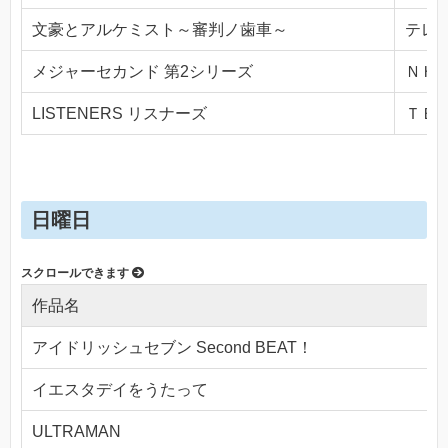
文豪とアルケミスト～審判ノ歯車～
テレビ
メジャーセカンド 第2シリーズ
ＮＨＫ
LISTENERS リスナーズ
ＴＢＳ(
日曜日
作品名
アイドリッシュセブン Second BEAT！
イエスタデイをうたって
ULTRAMAN