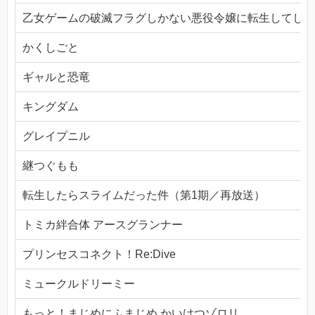
乙女ゲームの破滅フラグしかない悪役令嬢に転生してしま
かくしごと
ギャルと恐竜
キングダム
グレイプニル
継つぐもも
転生したらスライムだった件（第1期／再放送）
トミカ絆合体 アースグランナー
プリンセスコネクト！Re:Dive
ミュークルドリーミー
もっと！まじめにふまじめ かいけつゾロリ