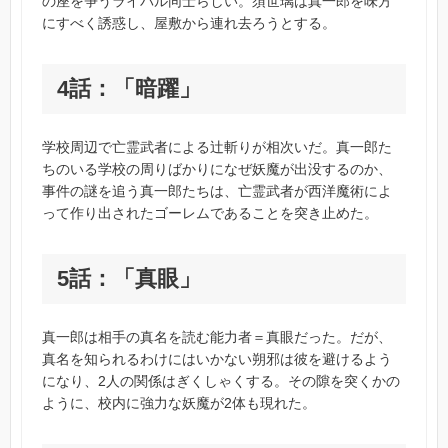
の座を争うライバル同士らしい。須世璃は真一郎を味方
にすべく誘惑し、屋敷から連れ去ろうとする。
4話：「暗躍」
学校周辺で亡霊武者による辻斬りが相次いだ。真一郎た
ちのいる学校の周りばかりになぜ妖魔が出没するのか、
事件の謎を追う真一郎たちは、亡霊武者が西洋魔術によ
って作り出されたゴーレムであることを突き止めた。
5話：「真眼」
真一郎は相手の真名を読む能力者＝真眼だった。だが、
真名を知られるわけにはいかない朔邪は彼を避けるよう
になり、2人の関係はぎくしゃくする。その隙を突くかの
ように、校内に強力な妖魔が2体も現れた。