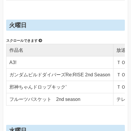
火曜日
作品名
放送局
A3!
ＴＯＫＹ
ガンダムビルドダイバーズRe:RISE 2nd Season
ＴＯＫＹ
邪神ちゃんドロップキック’
ＴＯＫＹ
フルーツバスケット 2nd season
テレビ東
水曜日