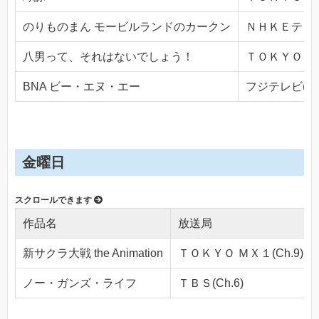
のりものまん モービルランドのカークン
ＮＨＫＥテレ１・
八男って、それはないでしょう！
ＴＯＫＹＯ ＭＸ
BNA ビー・エヌ・エー
フジテレビ(Ch.
金曜日
作品名
放送局
新サクラ大戦 the Animation
ＴＯＫＹＯ ＭＸ１(Ch.9)
ノー・ガンズ・ライフ
ＴＢＳ(Ch.6)