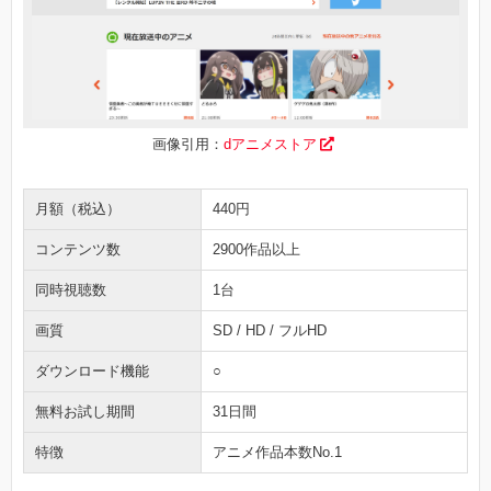
画像引用：
dアニメストア
月額（税込）
440円
コンテンツ数
2900作品以上
同時視聴数
1台
画質
SD / HD / フルHD
ダウンロード機能
○
無料お試し期間
31日間
特徴
アニメ作品本数No.1