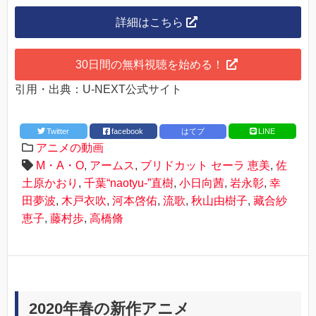
詳細はこちら
30日間の無料視聴を始める！
引用・出典：U-NEXT公式サイト
Twitter
facebook
はてブ
LINE
アニメの動画
M・A・O
,
アームス
,
ブリドカット セーラ 恵美
,
佐
土原かおり
,
千葉“naotyu-”直樹
,
小日向茜
,
岩永彰
,
幸
田夢波
,
木戸衣吹
,
河本啓佑
,
流歌
,
秋山由樹子
,
藏合紗
恵子
,
藤村歩
,
高橋脩
2020年春の新作アニメ