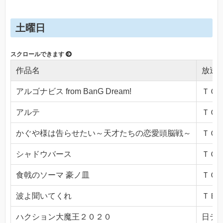
土曜日
作品名
放送
アルゴナビス from BanG Dream!
ＴＯＫ
アルテ
ＴＯＫ
かぐや様は告らせたい～天才たちの恋愛頭脳戦～
ＴＯＫ
シャドウバース
ＴＯＫ
食戟のソーマ 豪ノ皿
ＴＯＫ
波よ聞いてくれ
ＴＢＳ(
ハクション大魔王２０２０
日テレ(