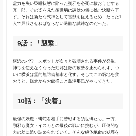
霊力を失い昏睡状態に陥った朔邪を必死に救おうとする
真一郎。その姿を見た須世璃は調伏の儀に挑む決断を下
す。それは新たな式神として雷獣を従えるため、たった1
人で屈服させねばならない過酷な試練なのだった。
9話：「襲撃」
横浜のパワースポットが次々と破壊される事件が発生。
神弓を使えなくなった朔邪は敵の攻勢を止められず、つ
いに横浜は霊的無防備都市と化す。そしてこの窮地を救
おうと、鎌倉からお館様こと島津那巳がやってきた。
10話：「決着」
最強の妖魔・蟒蛇を相手に苦戦する須世璃たち。一方、
朔邪も魔女・イスカとの最後の戦いに挑むが、圧倒的な
力の差に追い詰められていく。そんな絶体絶命の朔邪を