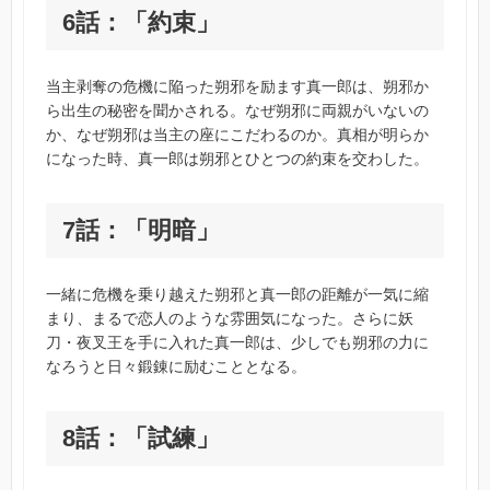
6話：「約束」
当主剥奪の危機に陥った朔邪を励ます真一郎は、朔邪か
ら出生の秘密を聞かされる。なぜ朔邪に両親がいないの
か、なぜ朔邪は当主の座にこだわるのか。真相が明らか
になった時、真一郎は朔邪とひとつの約束を交わした。
7話：「明暗」
一緒に危機を乗り越えた朔邪と真一郎の距離が一気に縮
まり、まるで恋人のような雰囲気になった。さらに妖
刀・夜叉王を手に入れた真一郎は、少しでも朔邪の力に
なろうと日々鍛錬に励むこととなる。
8話：「試練」