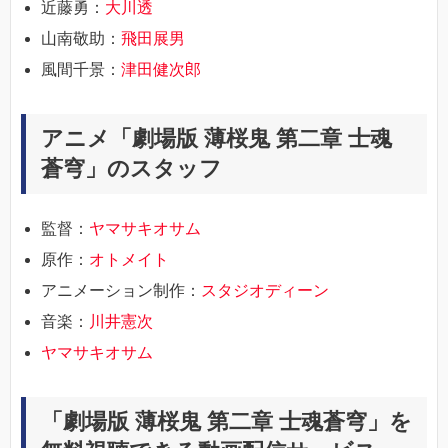
近藤勇：
大川透
山南敬助：
飛田展男
風間千景：
津田健次郎
アニメ「劇場版 薄桜鬼 第二章 士魂
蒼穹」のスタッフ
監督：
ヤマサキオサム
原作：
オトメイト
アニメーション制作：
スタジオディーン
音楽：
川井憲次
ヤマサキオサム
「劇場版 薄桜鬼 第二章 士魂蒼穹」を