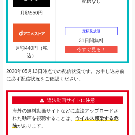
配信なし
月額550円
定額見放題
31日間無料
月額440円（税
今すぐ見る！
込）
2020年05月13日時点での配信状況です。お申し込み前
に必ず配信状況をご確認ください。
違法動画サイトに注意
海外の無料動画サイトなどに違法アップロードさ
れた動画を視聴することは、
ウイルス感染する危
険
があります。