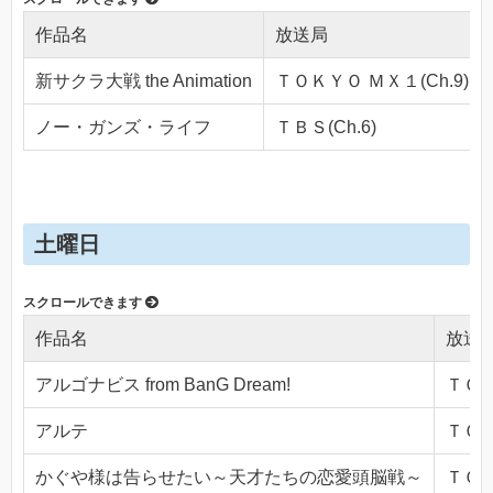
作品名
放送局
新サクラ大戦 the Animation
ＴＯＫＹＯ ＭＸ１(Ch.9)
ノー・ガンズ・ライフ
ＴＢＳ(Ch.6)
土曜日
作品名
放送
アルゴナビス from BanG Dream!
ＴＯＫ
アルテ
ＴＯＫ
かぐや様は告らせたい～天才たちの恋愛頭脳戦～
ＴＯＫ