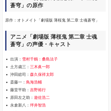
蒼穹」の原作
原作：オトメイト「劇場版 薄桜鬼 第二章 士魂蒼穹」
アニメ「劇場版 薄桜鬼 第二章 士魂
蒼穹」の声優・キャスト
出演：
雪村千鶴：桑島法子
土方歳三：
三木眞一郎
沖田総司：
森久保祥太郎
斎藤一：
鳥海浩輔
藤堂平助：
吉野裕行
原田左之助：
遊佐浩二
永倉新八：
坪井智浩