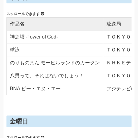
作品名
放送局
神之塔 -Tower of God-
ＴＯＫＹＯ ＭＸ
球詠
ＴＯＫＹＯ ＭＸ
のりものまん モービルランドのカークン
ＮＨＫＥテレ１・
八男って、それはないでしょう！
ＴＯＫＹＯ ＭＸ
BNA ビー・エヌ・エー
フジテレビ(Ch.
金曜日