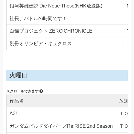
銀河英雄伝説 Die Neue These(NHK放送版)
ＮＨ
社長、バトルの時間です！
ＴＯ
白猫プロジェクト ZERO CHRONICLE
ＴＯ
別冊オリンピア・キュクロス
ＴＯ
火曜日
作品名
放送局
A3!
ＴＯＫＹ
ガンダムビルドダイバーズRe:RISE 2nd Season
ＴＯＫＹ