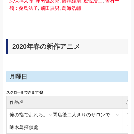
久保祥太郎
,
津田健次郎
,
藤澤経清
,
遊佐浩二
,
雪村千
鶴：桑島法子
,
飛田展男
,
鳥海浩輔
2020年春の新作アニメ
月曜日
作品名
放
俺の指で乱れろ。～閉店後二人きりのサロンで…～
ＴＯ
啄木鳥探偵處
ＴＯ