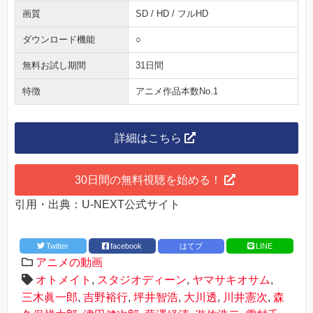
画質
SD / HD / フルHD
ダウンロード機能
○
無料お試し期間
31日間
特徴
アニメ作品本数No.1
詳細はこちら
30日間の無料視聴を始める！
引用・出典：U-NEXT公式サイト
Twitter
facebook
はてブ
LINE
アニメの動画
オトメイト
,
スタジオディーン
,
ヤマサキオサム
,
三木眞一郎
,
吉野裕行
,
坪井智浩
,
大川透
,
川井憲次
,
森