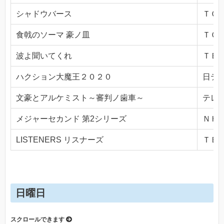
シャドウバース
ＴＯＫ
食戟のソーマ 豪ノ皿
ＴＯＫ
波よ聞いてくれ
ＴＢＳ(
ハクション大魔王２０２０
日テレ(
文豪とアルケミスト～審判ノ歯車～
テレビ
メジャーセカンド 第2シリーズ
ＮＨＫ
LISTENERS リスナーズ
ＴＢＳ(
日曜日