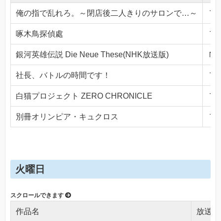
俺の指で乱れろ。～閉店後二人きりのサロンで…～
ＴＯ
啄木鳥探偵處
ＴＯ
銀河英雄伝説 Die Neue These(NHK放送版)
ＮＨ
社長、バトルの時間です！
ＴＯ
白猫プロジェクト ZERO CHRONICLE
ＴＯ
別冊オリンピア・キュクロス
ＴＯ
火曜日
作品名
放送局