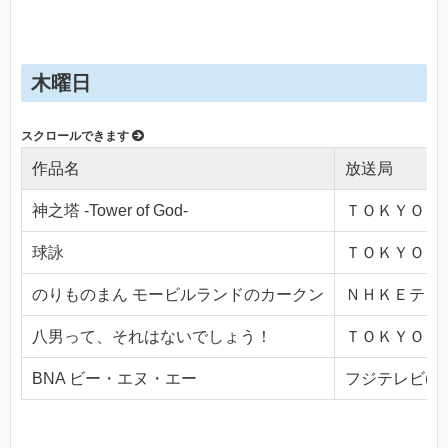
木曜日
作品名
放送局
神之塔 -Tower of God-
ＴＯＫＹＯ ＭＸ
球詠
ＴＯＫＹＯ ＭＸ
のりものまん モービルランドのカークン
ＮＨＫＥテレ１・
八男って、それはないでしょう！
ＴＯＫＹＯ ＭＸ
BNA ビー・エヌ・エー
フジテレビ(Ch.