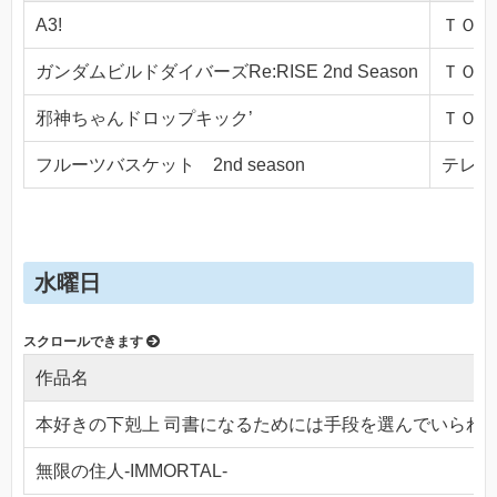
A3!
ＴＯＫＹ
ガンダムビルドダイバーズRe:RISE 2nd Season
ＴＯＫＹ
邪神ちゃんドロップキック’
ＴＯＫＹ
フルーツバスケット 2nd season
テレビ東
水曜日
作品名
本好きの下剋上 司書になるためには手段を選んでいられ
無限の住人-IMMORTAL-