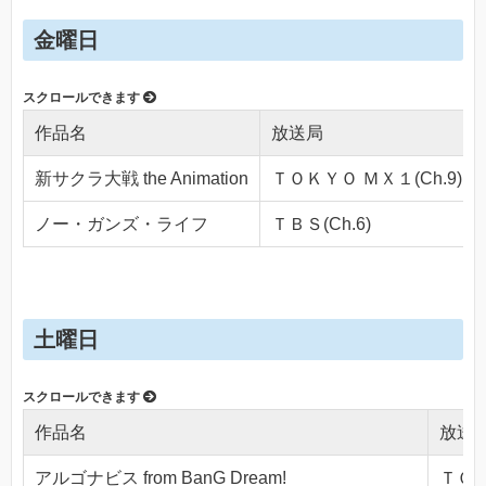
金曜日
作品名
放送局
新サクラ大戦 the Animation
ＴＯＫＹＯ ＭＸ１(Ch.9)
ノー・ガンズ・ライフ
ＴＢＳ(Ch.6)
土曜日
作品名
放送
アルゴナビス from BanG Dream!
ＴＯＫ