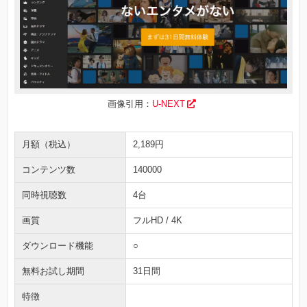
画像引用：
U-NEXT
月額（税込）
2,189円
コンテンツ数
140000
同時視聴数
4台
画質
フルHD / 4K
ダウンロード機能
○
無料お試し期間
31日間
特徴