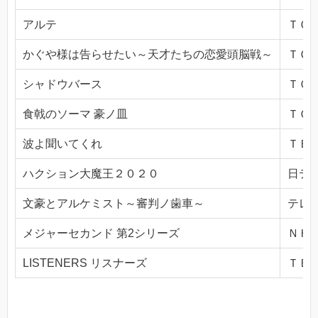
アルテ
ＴＯＫ
かぐや様は告らせたい～天才たちの恋愛頭脳戦～
ＴＯＫ
シャドウバース
ＴＯＫ
食戟のソーマ 豪ノ皿
ＴＯＫ
波よ聞いてくれ
ＴＢＳ(
ハクション大魔王２０２０
日テレ(
文豪とアルケミスト～審判ノ歯車～
テレビ
メジャーセカンド 第2シリーズ
ＮＨＫ
LISTENERS リスナーズ
ＴＢＳ(