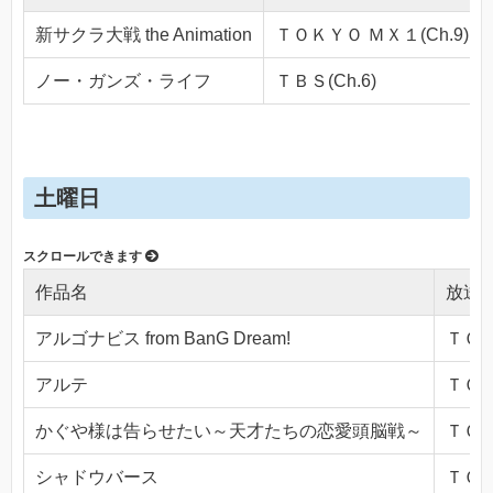
新サクラ大戦 the Animation
ＴＯＫＹＯ ＭＸ１(Ch.9)
ノー・ガンズ・ライフ
ＴＢＳ(Ch.6)
土曜日
作品名
放送
アルゴナビス from BanG Dream!
ＴＯＫ
アルテ
ＴＯＫ
かぐや様は告らせたい～天才たちの恋愛頭脳戦～
ＴＯＫ
シャドウバース
ＴＯＫ