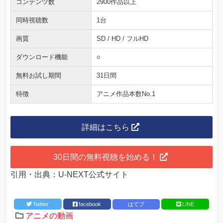
コンテンツ数
2900作品以上
同時視聴数
1台
画質
SD / HD / フルHD
ダウンロード機能
○
無料お試し期間
31日間
特徴
アニメ作品本数No.1
詳細はこちら
30日間の無料視聴を始める！
引用・出典：U-NEXT公式サイト
Twitter
facebook
はてブ
LINE
アニメの動画