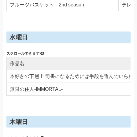
フルーツバスケット 2nd season
テレビ東
水曜日
作品名
本好きの下剋上 司書になるためには手段を選んでいられ
無限の住人-IMMORTAL-
木曜日