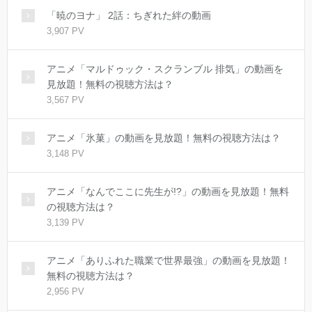
「暁のヨナ」 2話：ちぎれた絆の動画
3,907 PV
アニメ「マルドゥック・スクランブル 排気」の動画を
見放題！無料の視聴方法は？
3,567 PV
アニメ「氷菓」の動画を見放題！無料の視聴方法は？
3,148 PV
アニメ「なんでここに先生が!?」の動画を見放題！無料
の視聴方法は？
3,139 PV
アニメ「ありふれた職業で世界最強」の動画を見放題！
無料の視聴方法は？
2,956 PV