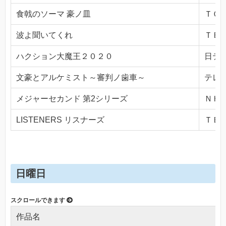
食戟のソーマ 豪ノ皿
ＴＯＫ
波よ聞いてくれ
ＴＢＳ(
ハクション大魔王２０２０
日テレ(
文豪とアルケミスト～審判ノ歯車～
テレビ
メジャーセカンド 第2シリーズ
ＮＨＫ
LISTENERS リスナーズ
ＴＢＳ(
日曜日
作品名