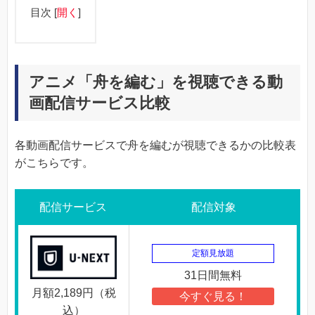
目次
[
開く
]
アニメ「舟を編む」を視聴できる動
画配信サービス比較
各動画配信サービスで舟を編むが視聴できるかの比較表
がこちらです。
配信サービス
配信対象
定額見放題
31日間無料
月額2,189円（税
今すぐ見る！
込）