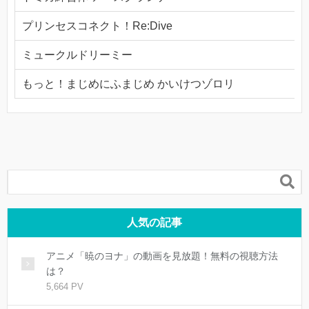
プリンセスコネクト！Re:Dive
ミュークルドリーミー
もっと！まじめにふまじめ かいけつゾロリ

人気の記事
アニメ「暁のヨナ」の動画を見放題！無料の視聴方法
は？
5,664 PV