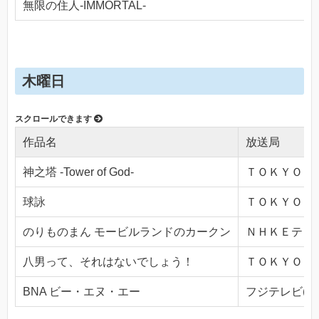
無限の住人-IMMORTAL-
木曜日
作品名
放送局
神之塔 -Tower of God-
ＴＯＫＹＯ ＭＸ
球詠
ＴＯＫＹＯ ＭＸ
のりものまん モービルランドのカークン
ＮＨＫＥテレ１・
八男って、それはないでしょう！
ＴＯＫＹＯ ＭＸ
BNA ビー・エヌ・エー
フジテレビ(Ch.