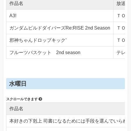
作品名
放送局
A3!
ＴＯＫＹ
ガンダムビルドダイバーズRe:RISE 2nd Season
ＴＯＫＹ
邪神ちゃんドロップキック’
ＴＯＫＹ
フルーツバスケット 2nd season
テレビ東
水曜日
作品名
本好きの下剋上 司書になるためには手段を選んでいられ