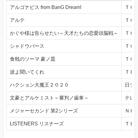
アルゴナビス from BanG Dream!
ＴＯＫ
アルテ
ＴＯＫ
かぐや様は告らせたい～天才たちの恋愛頭脳戦～
ＴＯＫ
シャドウバース
ＴＯＫ
食戟のソーマ 豪ノ皿
ＴＯＫ
波よ聞いてくれ
ＴＢＳ(
ハクション大魔王２０２０
日テレ(
文豪とアルケミスト～審判ノ歯車～
テレビ
メジャーセカンド 第2シリーズ
ＮＨＫ
LISTENERS リスナーズ
ＴＢＳ(