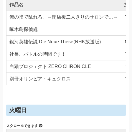
作品名
放
俺の指で乱れろ。～閉店後二人きりのサロンで…～
ＴＯ
啄木鳥探偵處
ＴＯ
銀河英雄伝説 Die Neue These(NHK放送版)
ＮＨ
社長、バトルの時間です！
ＴＯ
白猫プロジェクト ZERO CHRONICLE
ＴＯ
別冊オリンピア・キュクロス
ＴＯ
火曜日