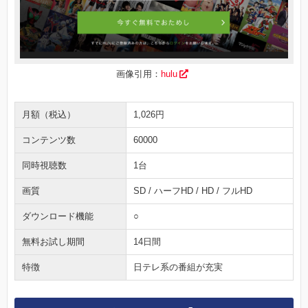
画像引用：
hulu
月額（税込）
1,026円
コンテンツ数
60000
同時視聴数
1台
画質
SD / ハーフHD / HD / フルHD
ダウンロード機能
○
無料お試し期間
14日間
特徴
日テレ系の番組が充実