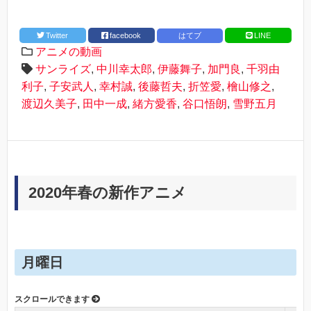
Twitter
facebook
はてブ
LINE
アニメの動画
サンライズ
,
中川幸太郎
,
伊藤舞子
,
加門良
,
千羽由
利子
,
子安武人
,
幸村誠
,
後藤哲夫
,
折笠愛
,
檜山修之
,
渡辺久美子
,
田中一成
,
緒方愛香
,
谷口悟朗
,
雪野五月
2020年春の新作アニメ
月曜日