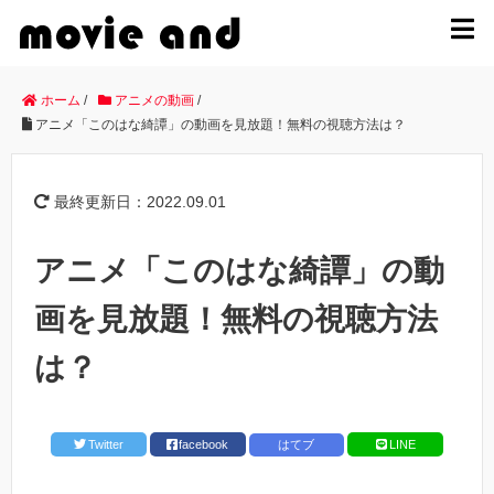
MENU
ホーム
/
アニメの動画
/
アニメ「このはな綺譚」の動画を見放題！無料の視聴方法は？
最終更新日：2022.09.01
アニメ「このはな綺譚」の動
画を見放題！無料の視聴方法
は？
Twitter
facebook
はてブ
LINE