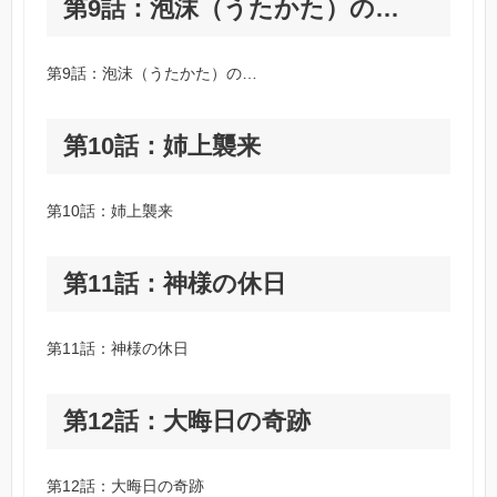
第9話：泡沫（うたかた）の…
第9話：泡沫（うたかた）の…
第10話：姉上襲来
第10話：姉上襲来
第11話：神様の休日
第11話：神様の休日
第12話：大晦日の奇跡
第12話：大晦日の奇跡