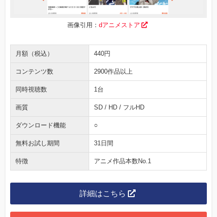
画像引用：
dアニメストア
月額（税込）
440円
コンテンツ数
2900作品以上
同時視聴数
1台
画質
SD / HD / フルHD
ダウンロード機能
○
無料お試し期間
31日間
特徴
アニメ作品本数No.1
詳細はこちら