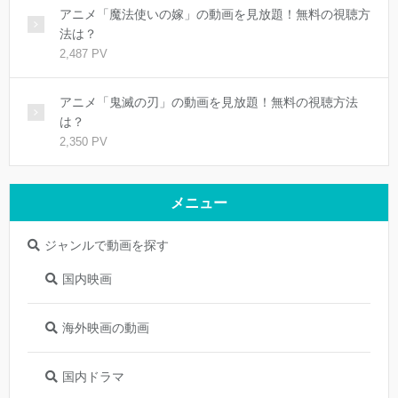
アニメ「魔法使いの嫁」の動画を見放題！無料の視聴方
法は？
2,487 PV
アニメ「鬼滅の刃」の動画を見放題！無料の視聴方法
は？
2,350 PV
メニュー
ジャンルで動画を探す
国内映画
海外映画の動画
国内ドラマ