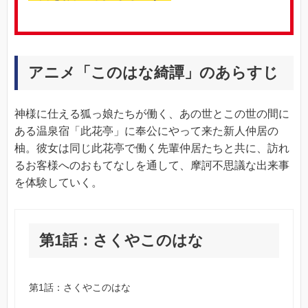
アニメ「このはな綺譚」のあらすじ
神様に仕える狐っ娘たちが働く、あの世とこの世の間に
ある温泉宿「此花亭」に奉公にやって来た新人仲居の
柚。彼女は同じ此花亭で働く先輩仲居たちと共に、訪れ
るお客様へのおもてなしを通して、摩訶不思議な出来事
を体験していく。
第1話：さくやこのはな
第1話：さくやこのはな