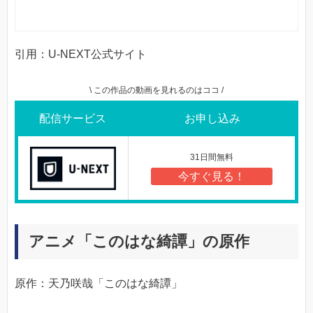
引用：U-NEXT公式サイト
\ この作品の動画を見れるのはココ /
配信サービス
お申し込み
31日間無料
今すぐ見る！
アニメ「このはな綺譚」の原作
原作：天乃咲哉「このはな綺譚」