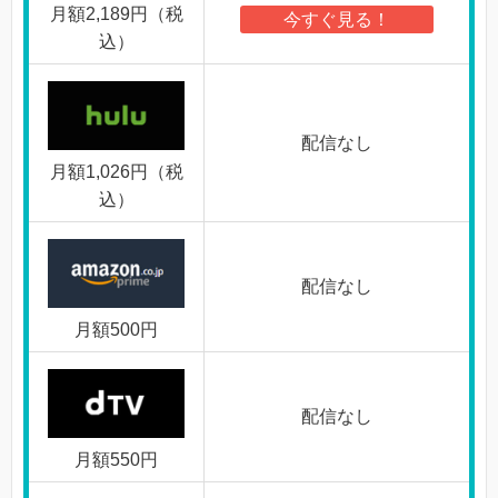
月額2,189円（税
今すぐ見る！
込）
配信なし
月額1,026円（税
込）
配信なし
月額500円
配信なし
月額550円