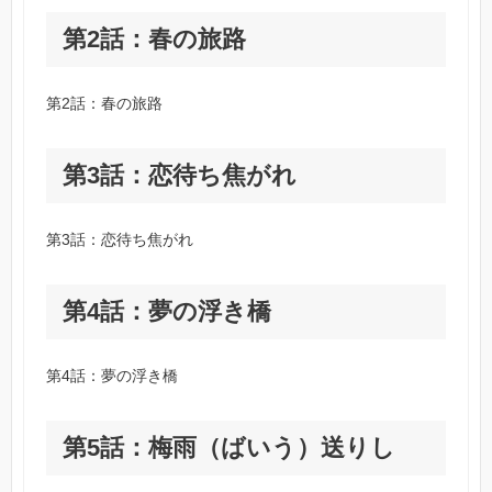
第2話：春の旅路
第2話：春の旅路
第3話：恋待ち焦がれ
第3話：恋待ち焦がれ
第4話：夢の浮き橋
第4話：夢の浮き橋
第5話：梅雨（ばいう）送りし