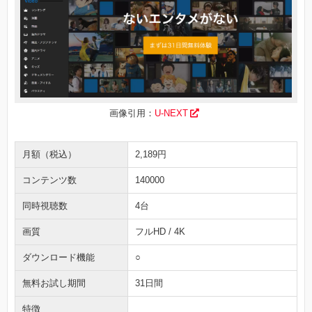
画像引用：
U-NEXT
月額（税込）
2,189円
コンテンツ数
140000
同時視聴数
4台
画質
フルHD / 4K
ダウンロード機能
○
無料お試し期間
31日間
特徴