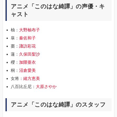
アニメ「このはな綺譚」の声優・キ
ャスト
柚：
大野柚布子
皐：
秦佐和子
棗：
諏訪彩花
蓮：
久保田梨沙
櫻：
加隈亜衣
桐：
沼倉愛美
女将：
緒方恵美
八百比丘尼：
大原さやか
アニメ「このはな綺譚」のスタッフ