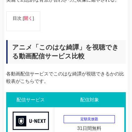
目次
[
開く
]
アニメ「このはな綺譚」を視聴でき
る動画配信サービス比較
各動画配信サービスでこのはな綺譚が視聴できるかの比
較表がこちらです。
配信サービス
配信対象
定額見放題
31日間無料