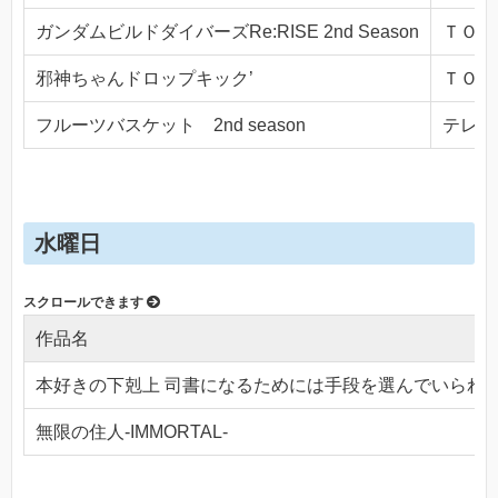
ガンダムビルドダイバーズRe:RISE 2nd Season
ＴＯＫＹ
邪神ちゃんドロップキック’
ＴＯＫＹ
フルーツバスケット 2nd season
テレビ東
水曜日
作品名
本好きの下剋上 司書になるためには手段を選んでいられ
無限の住人-IMMORTAL-