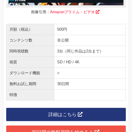
画像引用：
Amazonプライム・ビデオ
月額（税込）
500円
コンテンツ数
非公開
同時視聴数
3台（同じ作品は2台まで）
画質
SD / HD / 4K
ダウンロード機能
○
無料お試し期間
30日間
特徴
詳細はこちら