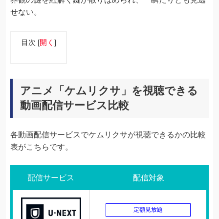
せない。
目次
[
開く
]
アニメ「ケムリクサ」を視聴できる
動画配信サービス比較
各動画配信サービスでケムリクサが視聴できるかの比較
表がこちらです。
配信サービス
配信対象
定額見放題