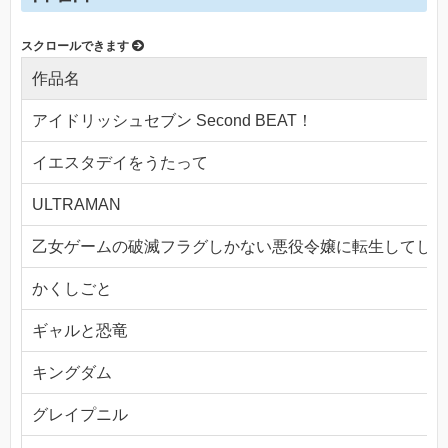
作品名
アイドリッシュセブン Second BEAT！
イエスタデイをうたって
ULTRAMAN
乙女ゲームの破滅フラグしかない悪役令嬢に転生してしま
かくしごと
ギャルと恐竜
キングダム
グレイプニル