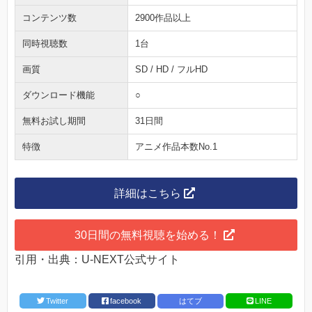
コンテンツ数
2900作品以上
同時視聴数
1台
画質
SD / HD / フルHD
ダウンロード機能
○
無料お試し期間
31日間
特徴
アニメ作品本数No.1
詳細はこちら
30日間の無料視聴を始める！
引用・出典：U-NEXT公式サイト
Twitter
facebook
はてブ
LINE