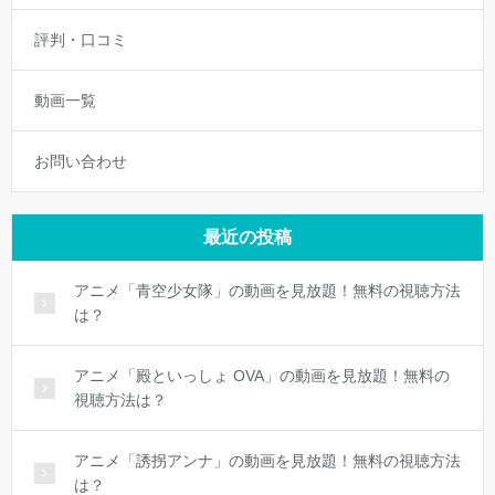
評判・口コミ
動画一覧
お問い合わせ
最近の投稿
アニメ「青空少女隊」の動画を見放題！無料の視聴方法
は？
アニメ「殿といっしょ OVA」の動画を見放題！無料の
視聴方法は？
アニメ「誘拐アンナ」の動画を見放題！無料の視聴方法
は？