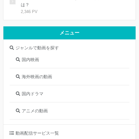
は？
2,346 PV
メニュー
ジャンルで動画を探す
国内映画
海外映画の動画
国内ドラマ
アニメの動画
動画配信サービス一覧