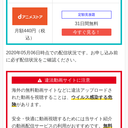
定額見放題
31日間無料
月額440円（税
今すぐ見る！
込）
2020年05月06日時点での配信状況です。お申し込み前
に必ず配信状況をご確認ください。
違法動画サイトに注意
海外の無料動画サイトなどに違法アップロードさ
れた動画を視聴することは、
ウイルス感染する危
険
があります。
安全・快適に動画視聴するためには当サイト紹介
の動画配信サービスの利用がおすすめです。
無料