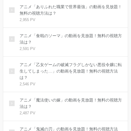
アニメ「ありふれた職業で世界最強」の動画を見放題！
無料の視聴方法は？
2,955 PV
アニメ「食戟のソーマ」の動画を見放題！無料の視聴方
法は？
2,591 PV
アニメ「乙女ゲームの破滅フラグしかない悪役令嬢に転
生してしまった…」の動画を見放題！無料の視聴方法
は？
2,546 PV
アニメ「魔法使いの嫁」の動画を見放題！無料の視聴方
法は？
2,487 PV
アニメ「鬼滅の刃」の動画を見放題！無料の視聴方法