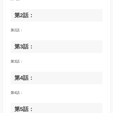
第2話：
第2話：
第3話：
第3話：
第4話：
第4話：
第5話：