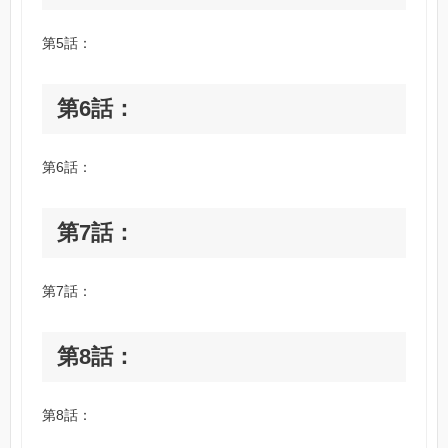
第5話：
第6話：
第6話：
第7話：
第7話：
第8話：
第8話：