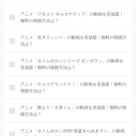
アニメ「フタコイ オルタナティブ」の動画を見放題！
無料の視聴方法は？
アニメ「名犬ラッシー」の動画を見放題！無料の視聴方
法は？
アニメ「タイムボカンシリーズ ゼンダマン」の動画を
見放題！無料の視聴方法は？
アニメ「ケメコデラックス！」の動画を見放題！無料の
視聴方法は？
アニメ「教えて！土管くん」の動画を見放題！無料の視
聴方法は？
アニメ「タイムボカン2000 怪盗きらめきマン」の動画