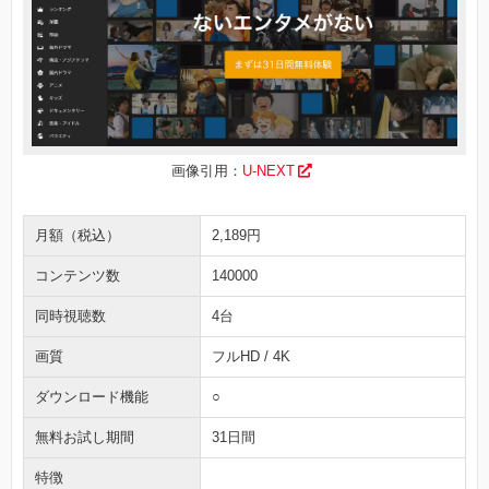
画像引用：
U-NEXT
月額（税込）
2,189円
コンテンツ数
140000
同時視聴数
4台
画質
フルHD / 4K
ダウンロード機能
○
無料お試し期間
31日間
特徴