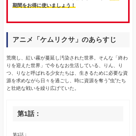
期間をお得に使いましょう！
アニメ「ケムリクサ」のあらすじ
荒廃し、紅い霧が蔓延し汚染された世界。そんな「終わ
りを迎えた世界」で今もなお生活している、りん、り
つ、りなと呼ばれる少女たちは、生きるために必要な資
源を求めながら日々を過ごし、時に資源を奪う”虫”たち
と壮絶な戦いを繰り広げていた。
第1話：
第1話：