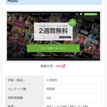
Hulu
画像引用：
hulu
月額（税込）
1,026円
コンテンツ数
60000
同時視聴数
1台
画質
SD / ハーフHD / HD / フルHD