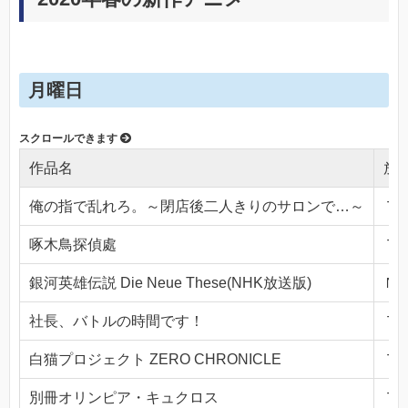
月曜日
作品名
放
俺の指で乱れろ。～閉店後二人きりのサロンで…～
ＴＯ
啄木鳥探偵處
ＴＯ
銀河英雄伝説 Die Neue These(NHK放送版)
ＮＨ
社長、バトルの時間です！
ＴＯ
白猫プロジェクト ZERO CHRONICLE
ＴＯ
別冊オリンピア・キュクロス
ＴＯ