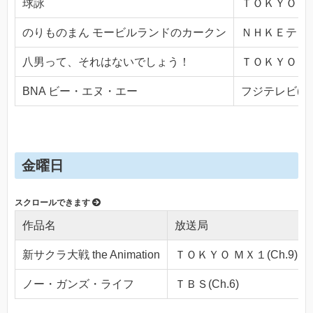
球詠
ＴＯＫＹＯ ＭＸ
のりものまん モービルランドのカークン
ＮＨＫＥテレ１・
八男って、それはないでしょう！
ＴＯＫＹＯ ＭＸ
BNA ビー・エヌ・エー
フジテレビ(Ch.
金曜日
作品名
放送局
新サクラ大戦 the Animation
ＴＯＫＹＯ ＭＸ１(Ch.9)
ノー・ガンズ・ライフ
ＴＢＳ(Ch.6)