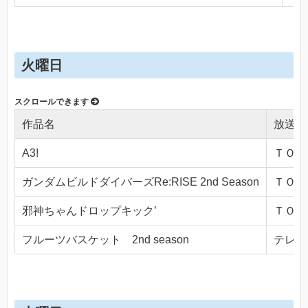
火曜日
作品名
放送局
A3!
ＴＯＫＹ
ガンダムビルドダイバーズRe:RISE 2nd Season
ＴＯＫＹ
邪神ちゃんドロップキック’
ＴＯＫＹ
フルーツバスケット 2nd season
テレビ東