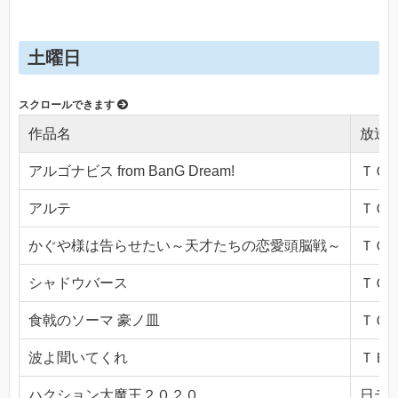
土曜日
作品名
放送
アルゴナビス from BanG Dream!
ＴＯＫ
アルテ
ＴＯＫ
かぐや様は告らせたい～天才たちの恋愛頭脳戦～
ＴＯＫ
シャドウバース
ＴＯＫ
食戟のソーマ 豪ノ皿
ＴＯＫ
波よ聞いてくれ
ＴＢＳ(
ハクション大魔王２０２０
日テレ(