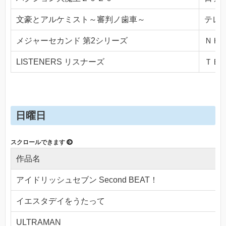
文豪とアルケミスト～審判ノ歯車～
テレビ
メジャーセカンド 第2シリーズ
ＮＨＫ
LISTENERS リスナーズ
ＴＢＳ(
日曜日
作品名
アイドリッシュセブン Second BEAT！
イエスタデイをうたって
ULTRAMAN