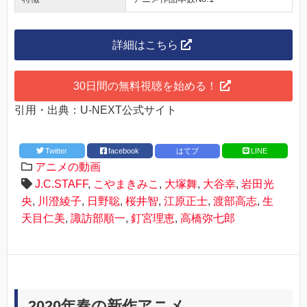
詳細はこちら
30日間の無料視聴を始める！
引用・出典：U-NEXT公式サイト
Twitter
facebook
はてブ
LINE
アニメの動画
J.C.STAFF
,
こやまきみこ
,
大塚舞
,
大谷幸
,
岩田光
央
,
川澄綾子
,
日野聡
,
桜井智
,
江原正士
,
渡部高志
,
生
天目仁美
,
諏訪部順一
,
釘宮理恵
,
高橋弥七郎
2020年春の新作アニメ