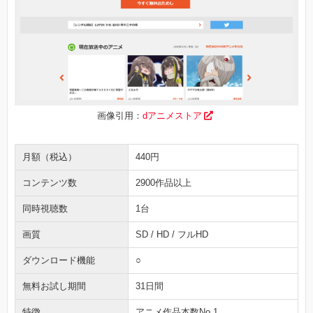
画像引用：
dアニメストア
月額（税込）
440円
コンテンツ数
2900作品以上
同時視聴数
1台
画質
SD / HD / フルHD
ダウンロード機能
○
無料お試し期間
31日間
特徴
アニメ作品本数No.1