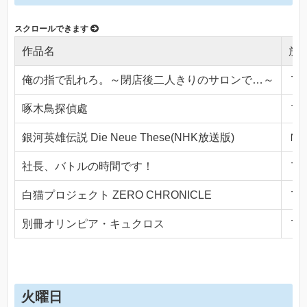
作品名
放
俺の指で乱れろ。～閉店後二人きりのサロンで…～
ＴＯ
啄木鳥探偵處
ＴＯ
銀河英雄伝説 Die Neue These(NHK放送版)
ＮＨ
社長、バトルの時間です！
ＴＯ
白猫プロジェクト ZERO CHRONICLE
ＴＯ
別冊オリンピア・キュクロス
ＴＯ
火曜日