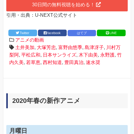
30日間の無料視聴を始める！
引用・出典：U-NEXT公式サイト
Twitter
facebook
はてブ
LINE
アニメの動画
土井美加
,
大塚芳忠
,
富野由悠季
,
島津冴子
,
川村万
梨阿
,
平松広和
,
日本サンライズ
,
木下由美
,
永野護
,
竹
内久美
,
若草恵
,
西村知道
,
豊田真治
,
速水奨
2020年春の新作アニメ
月曜日