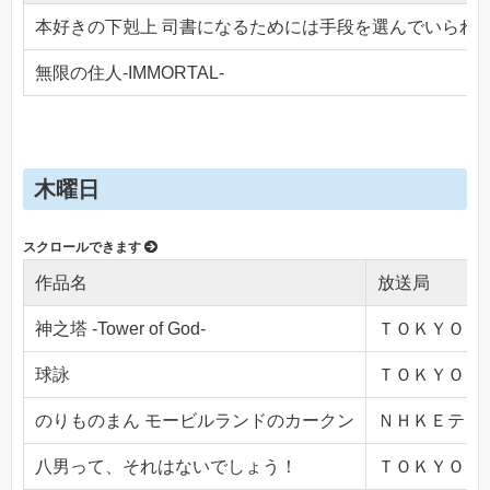
本好きの下剋上 司書になるためには手段を選んでいられ
無限の住人-IMMORTAL-
木曜日
作品名
放送局
神之塔 -Tower of God-
ＴＯＫＹＯ ＭＸ
球詠
ＴＯＫＹＯ ＭＸ
のりものまん モービルランドのカークン
ＮＨＫＥテレ１・
八男って、それはないでしょう！
ＴＯＫＹＯ ＭＸ