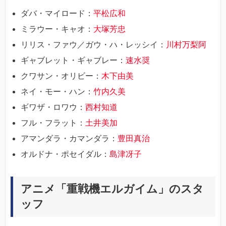
ダバ・マイロード：
平松広和
ミラウー・キャオ：
大塚芳忠
リリス・ファウ／ガウ・ハ・レッシイ：
川村万梨阿
ギャブレット・ギャブレー：
速水奨
クワサン・オリビー：
木下由美
ネイ・モー・ハン：
竹内久美
ギワザ・ロワウ：
西村知道
フル・フラット：
土井美加
アマンダラ・カマンダラ：
豊田真治
オルドナ・ポセイダル：
島津冴子
アニメ「重戦機エルガイム」のスタ
ッフ