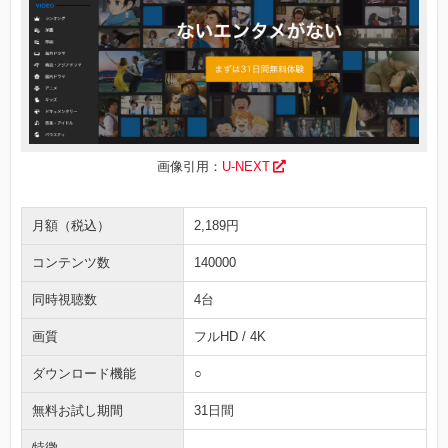
画像引用：
U-NEXT
月額（税込）
2,189円
コンテンツ数
140000
同時視聴数
4台
画質
フルHD / 4K
ダウンロード機能
○
無料お試し期間
31日間
特徴