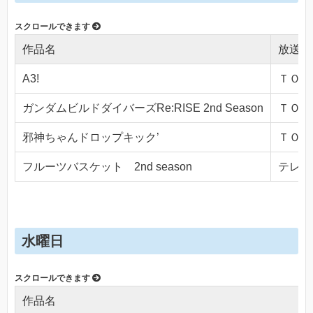
作品名
放送局
A3!
ＴＯＫＹ
ガンダムビルドダイバーズRe:RISE 2nd Season
ＴＯＫＹ
邪神ちゃんドロップキック’
ＴＯＫＹ
フルーツバスケット 2nd season
テレビ東
水曜日
作品名