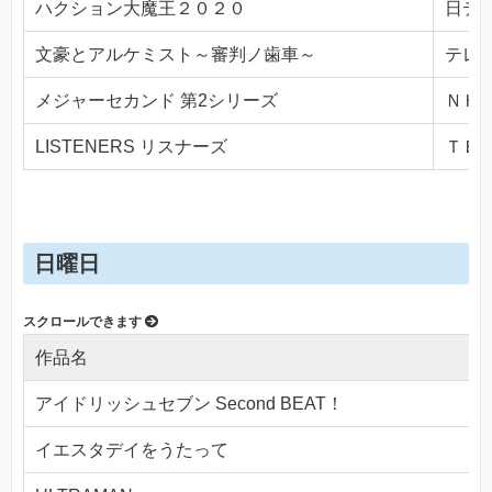
ハクション大魔王２０２０
日テレ(
文豪とアルケミスト～審判ノ歯車～
テレビ
メジャーセカンド 第2シリーズ
ＮＨＫ
LISTENERS リスナーズ
ＴＢＳ(
日曜日
作品名
アイドリッシュセブン Second BEAT！
イエスタデイをうたって