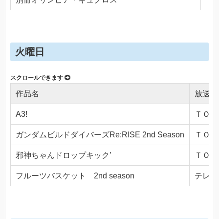
火曜日
作品名
放送局
A3!
ＴＯＫＹ
ガンダムビルドダイバーズRe:RISE 2nd Season
ＴＯＫＹ
邪神ちゃんドロップキック’
ＴＯＫＹ
フルーツバスケット 2nd season
テレビ東