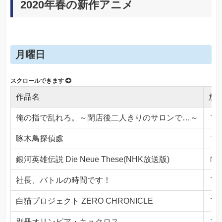
2020年春の新作アニメ
月曜日
作品名
放
俺の指で乱れろ。～閉店後二人きりのサロンで…～
ＴＯ
啄木鳥探偵處
ＴＯ
銀河英雄伝説 Die Neue These(NHK放送版)
ＮＨ
社長、バトルの時間です！
ＴＯ
白猫プロジェクト ZERO CHRONICLE
ＴＯ
別冊オリンピア・キュクロス
ＴＯ