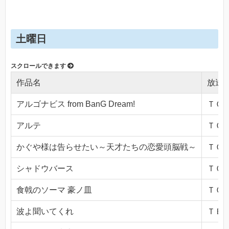
土曜日
作品名
放送
アルゴナビス from BanG Dream!
ＴＯＫ
アルテ
ＴＯＫ
かぐや様は告らせたい～天才たちの恋愛頭脳戦～
ＴＯＫ
シャドウバース
ＴＯＫ
食戟のソーマ 豪ノ皿
ＴＯＫ
波よ聞いてくれ
ＴＢＳ(