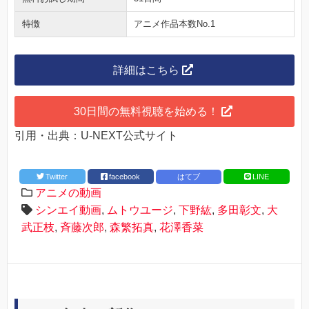
特徴
アニメ作品本数No.1
詳細はこちら
30日間の無料視聴を始める！
引用・出典：U-NEXT公式サイト
Twitter
facebook
はてブ
LINE
アニメの動画
シンエイ動画
,
ムトウユージ
,
下野紘
,
多田彰文
,
大
武正枝
,
斉藤次郎
,
森繁拓真
,
花澤香菜