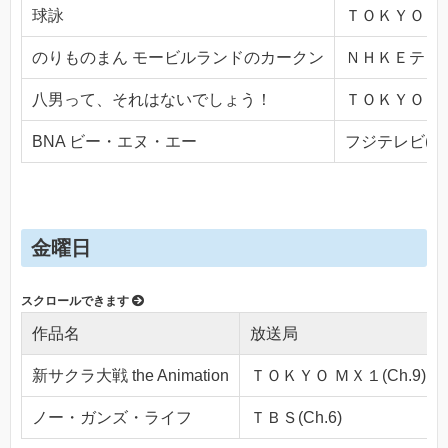
球詠
ＴＯＫＹＯ ＭＸ
のりものまん モービルランドのカークン
ＮＨＫＥテレ１・
八男って、それはないでしょう！
ＴＯＫＹＯ ＭＸ
BNA ビー・エヌ・エー
フジテレビ(Ch.
金曜日
作品名
放送局
新サクラ大戦 the Animation
ＴＯＫＹＯ ＭＸ１(Ch.9)
ノー・ガンズ・ライフ
ＴＢＳ(Ch.6)