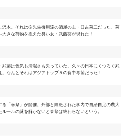
た沢木。それは樹先生御用達の酒屋の主・日吉菊二だった。菊
へ大きな荷物を抱えた臭い女・武藤葵が現れた！
・武藤は色気も清潔さも失っていた。久々の日本にくつろぐ武
見。なんとそれはアジアトップ５の食中毒菌だった！
する「春祭」が開催。外部と隔絶された学内で自給自足の農大
たルールの謎を解かないと春祭は終わらないという。