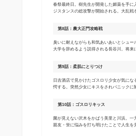
春祭最終日。樹先生が開発した媚薬を手に
ジスタンスの総攻撃が開始される。大乱戦
第8話：農大正門攻略戦
臭いに耐えながらも和気あいあいとシュー
大学を辞めるよう説得される長谷川。将来
第9話：柔肌にとりつけ
日吉酒店で見かけたゴスロリ少女が気にな
愕する。突然少女にキスをされパニックに
第10話：ゴスロリキッス
菌が見えない沢木をかばう美里と川浜。一
親友・蛍に悩みを打ち明けたことで人生を