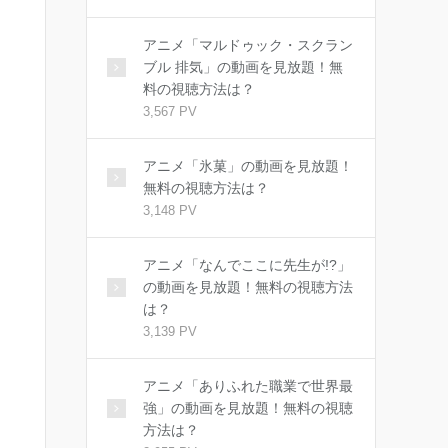
アニメ「マルドゥック・スクラン
ブル 排気」の動画を見放題！無
料の視聴方法は？
3,567 PV
アニメ「氷菓」の動画を見放題！
無料の視聴方法は？
3,148 PV
アニメ「なんでここに先生が!?」
の動画を見放題！無料の視聴方法
は？
3,139 PV
アニメ「ありふれた職業で世界最
強」の動画を見放題！無料の視聴
方法は？