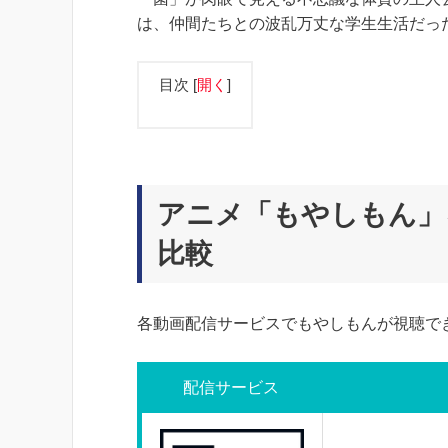
は、仲間たちとの波乱万丈な学生生活だっ
目次
[
開く
]
アニメ「もやしもん」
比較
各動画配信サービスでもやしもんが視聴で
配信サービス