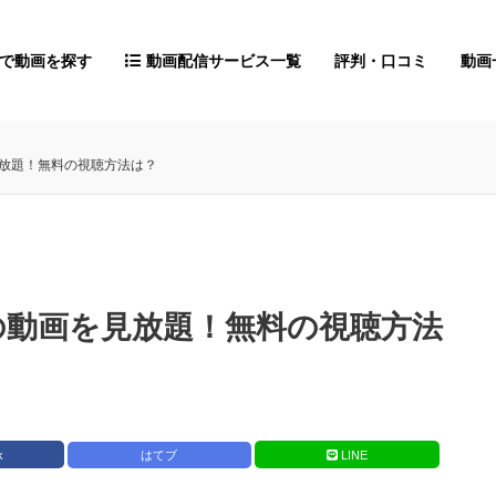
で動画を探す
動画配信サービス一覧
評判・口コミ
動画
放題！無料の視聴方法は？
の動画を見放題！無料の視聴方法
k
はてブ
LINE