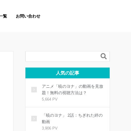
一覧
お問い合わせ

人気の記事
アニメ「暁のヨナ」の動画を見放
題！無料の視聴方法は？
5,664 PV
「暁のヨナ」 2話：ちぎれた絆の
動画
3,906 PV