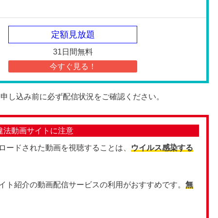
定額見放題
31日間無料
今すぐ見る！
。お申し込み前に必ず配信状況をご確認ください。
違法動画サイトに注意
ロードされた動画を視聴することは、
ウイルス感染する
イト紹介の動画配信サービスの利用がおすすめです。
無