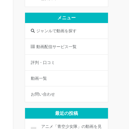
メニュー
ジャンルで動画を探す
動画配信サービス一覧
評判・口コミ
動画一覧
お問い合わせ
最近の投稿
アニメ「青空少女隊」の動画を見