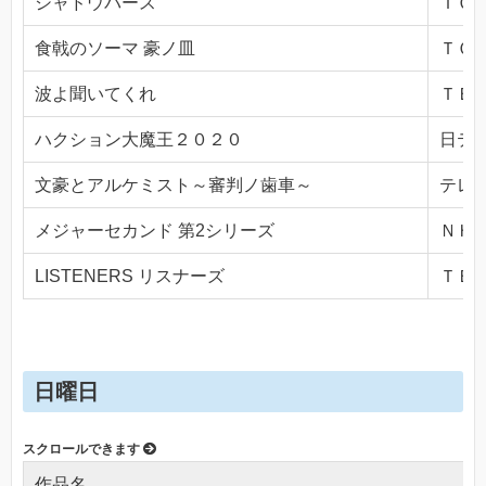
シャドウバース
ＴＯＫ
食戟のソーマ 豪ノ皿
ＴＯＫ
波よ聞いてくれ
ＴＢＳ(
ハクション大魔王２０２０
日テレ(
文豪とアルケミスト～審判ノ歯車～
テレビ
メジャーセカンド 第2シリーズ
ＮＨＫ
LISTENERS リスナーズ
ＴＢＳ(
日曜日
作品名