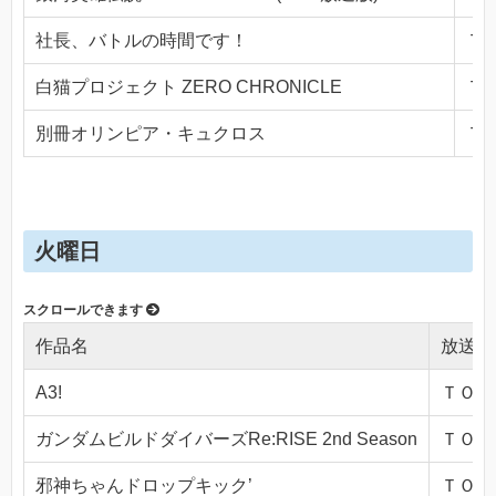
社長、バトルの時間です！
ＴＯ
白猫プロジェクト ZERO CHRONICLE
ＴＯ
別冊オリンピア・キュクロス
ＴＯ
火曜日
作品名
放送局
A3!
ＴＯＫＹ
ガンダムビルドダイバーズRe:RISE 2nd Season
ＴＯＫＹ
邪神ちゃんドロップキック’
ＴＯＫＹ