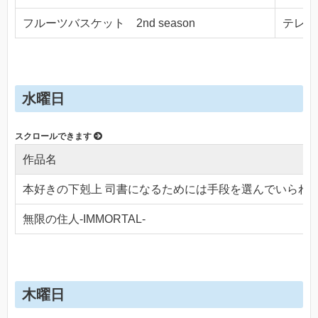
フルーツバスケット 2nd season
テレビ東
水曜日
作品名
本好きの下剋上 司書になるためには手段を選んでいられ
無限の住人-IMMORTAL-
木曜日