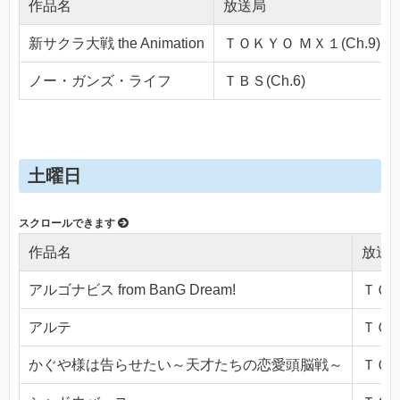
作品名
放送局
新サクラ大戦 the Animation
ＴＯＫＹＯ ＭＸ１(Ch.9)
ノー・ガンズ・ライフ
ＴＢＳ(Ch.6)
土曜日
作品名
放送
アルゴナビス from BanG Dream!
ＴＯＫ
アルテ
ＴＯＫ
かぐや様は告らせたい～天才たちの恋愛頭脳戦～
ＴＯＫ