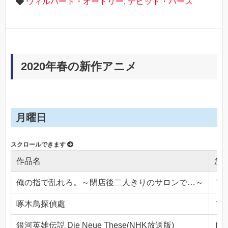
ウィルバート・オードリー
,
デビッド・バース
2020年春の新作アニメ
月曜日
作品名
放
俺の指で乱れろ。～閉店後二人きりのサロンで…～
ＴＯ
啄木鳥探偵處
ＴＯ
銀河英雄伝説 Die Neue These(NHK放送版)
ＮＨ