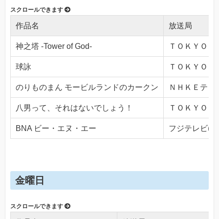
作品名
放送局
神之塔 -Tower of God-
ＴＯＫＹＯ ＭＸ
球詠
ＴＯＫＹＯ ＭＸ
のりものまん モービルランドのカークン
ＮＨＫＥテレ１・
八男って、それはないでしょう！
ＴＯＫＹＯ ＭＸ
BNA ビー・エヌ・エー
フジテレビ(Ch.
金曜日