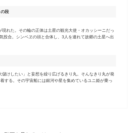
スの段
が現れた。その輪の正体は土星の観光大使・オカッシーニだっ
意気投合。シンベヱの頭と合体し、3人を連れて故郷の土星へ出
大儲けしたい」と妄想を繰り広げるきり丸。そんなきり丸が発
時着する。その宇宙船には銀河や星を集めているユニ姫が乗っ