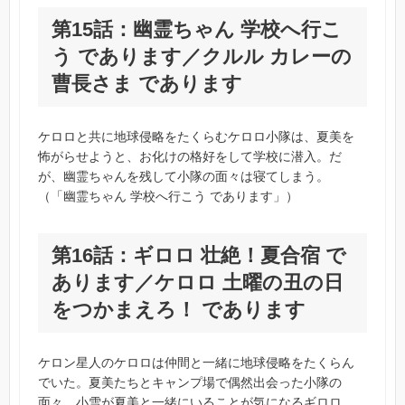
第15話：幽霊ちゃん 学校へ行こ
う であります／クルル カレーの
曹長さま であります
ケロロと共に地球侵略をたくらむケロロ小隊は、夏美を
怖がらせようと、お化けの格好をして学校に潜入。だ
が、幽霊ちゃんを残して小隊の面々は寝てしまう。
（「幽霊ちゃん 学校へ行こう であります」）
第16話：ギロロ 壮絶！夏合宿 で
あります／ケロロ 土曜の丑の日
をつかまえろ！ であります
ケロン星人のケロロは仲間と一緒に地球侵略をたくらん
でいた。夏美たちとキャンプ場で偶然出会った小隊の
面々。小雪が夏美と一緒にいることが気になるギロロ