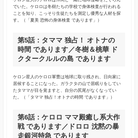
でいた。ケロロは冬樹たちの学校で身体検査が行われる
ことを知り、こっそり生徒たちを測定し優秀な人材を探
す。（「夏美 恐怖の身体検査 であります」）
第5話：タママ 独占！ オトナの
時間 であります／冬樹＆桃華 ド
クタークルルの島 であります
ケロン星人のケロロ軍曹は地球に取り残され、日向家に
居候することになった。ガラクタの山で居眠りをしてい
たタママが目を覚ますと、自分の尻尾がなくなってい
た。（「タママ 独占！オトナの時間 であります」）
第6話：ケロロ ママ殿癒し系大作
戦 であります／ドロロ 沈黙の暴
走銀河特急 であります