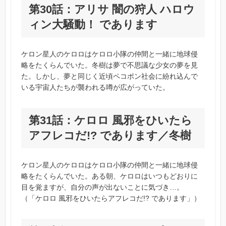
第30話：アリサ 闇の狩人 ハロウ
ィン大騒動！ であります
ケロン星人のケロロはケロロ小隊の仲間と一緒に地球侵
略をたくらんでいた。冬樹は夢で不思議な少女の夢を見
た。しかし、夢と同じく近頃ペコポン社会に紛れ込んで
いる宇宙人たちが襲われる噂が広がっていた。
第31話：ケロロ 風邪をひいたら
アフレコだ!? であります／冬樹
ケロン星人のケロロはケロロ小隊の仲間と一緒に地球侵
略をたくらんでいた。ある朝、ケロロはいつもどおりに
目を覚ますが、自分の声が出ないことに気づき…。
（「ケロロ 風邪をひいたらアフレコだ!? であります」）