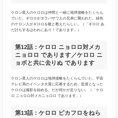
ケロン星人のケロロは仲間と一緒に地球侵略をたくらん
でいた。ギロロがタラバサワ人の兄弟に襲われた。緑色
のケロン人がギロロを敵と教えたらしい。（「ギロロ あ
だ討ちするはわれにあり！であります」）
第12話：ケロロ ニョロロ対メカ
ニョロロ であります／ケロロ ニ
ョボと共に去りぬ であります
ケロン星人のケロロは地球侵略をたくらんでいた。宇宙
テレビ局のイベンタ大賞に応募するため、監督となった
ケロロは撮影を始める。だが何かが足りない。（「ケロ
ロ ニョロロ対メカニョロロ であります」）
第13話：ケロロ ピカフロをねら