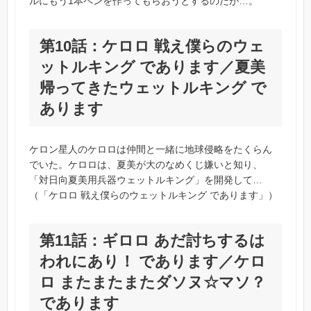
ルにもう1本ペンを作ってもらおうとするのだが…。
第10話：ケロロ 戦え僕らのウェ
ットルキング であります／夏美
帰ってきたウェットルキング で
あります
ケロン星人のケロロは仲間と一緒に地球侵略をたくらん
でいた。ケロロは、夏美が大のなめくじ嫌いと知り、
「対日向夏美用兵器ウェットルキング」を開発して…
（「ケロロ 戦え僕らのウェットルキング であります」）
第11話：ギロロ あだ討ちするは
われにあり！ であります／ケロ
ロ またまたまたダソヌ☆マソ？
であります