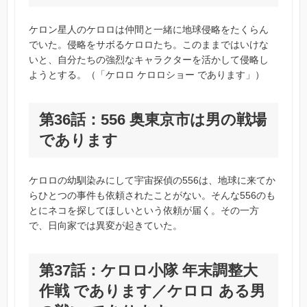
ケロン星人のケロロは仲間と一緒に地球侵略をたくらん
でいた。侵略をサボるケロロたち。このままではいけな
いと、自分たちの強烈なキャラクターを活かして侵略し
ようとする。（「ケロロ ケロロショー であります」）
第36話：556 奥東京市は男の戦場
であります
ケロロの幼馴染みにして宇宙探偵の556は、地球に来てか
らひとつの事件も依頼されたことがない。そんな556のも
とにネコを探してほしいという依頼が届く。その一方
で、日向家では異変が起きていた。
第37話：ケロロ小隊 年末調整大
作戦 であります／ケロロ ある男