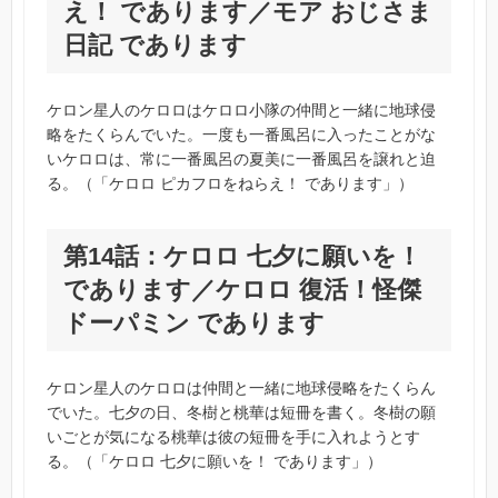
え！ であります／モア おじさま
日記 であります
ケロン星人のケロロはケロロ小隊の仲間と一緒に地球侵
略をたくらんでいた。一度も一番風呂に入ったことがな
いケロロは、常に一番風呂の夏美に一番風呂を譲れと迫
る。（「ケロロ ピカフロをねらえ！ であります」）
第14話：ケロロ 七夕に願いを！
であります／ケロロ 復活！怪傑
ドーパミン であります
ケロン星人のケロロは仲間と一緒に地球侵略をたくらん
でいた。七夕の日、冬樹と桃華は短冊を書く。冬樹の願
いごとが気になる桃華は彼の短冊を手に入れようとす
る。（「ケロロ 七夕に願いを！ であります」）