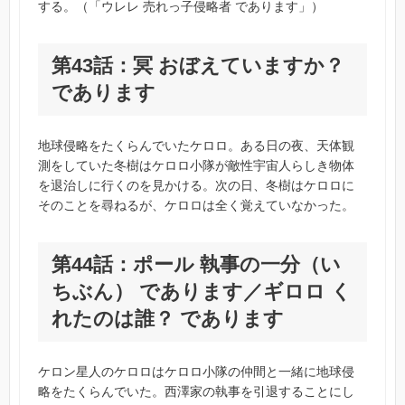
する。（「ウレレ 売れっ子侵略者 であります」）
第43話：冥 おぼえていますか？
であります
地球侵略をたくらんでいたケロロ。ある日の夜、天体観
測をしていた冬樹はケロロ小隊が敵性宇宙人らしき物体
を退治しに行くのを見かける。次の日、冬樹はケロロに
そのことを尋ねるが、ケロロは全く覚えていなかった。
第44話：ポール 執事の一分（い
ちぶん） であります／ギロロ く
れたのは誰？ であります
ケロン星人のケロロはケロロ小隊の仲間と一緒に地球侵
略をたくらんでいた。西澤家の執事を引退することにし