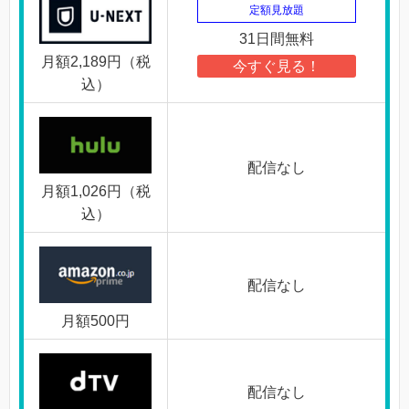
定額見放題
31日間無料
月額2,189円（税
今すぐ見る！
込）
配信なし
月額1,026円（税
込）
配信なし
月額500円
配信なし