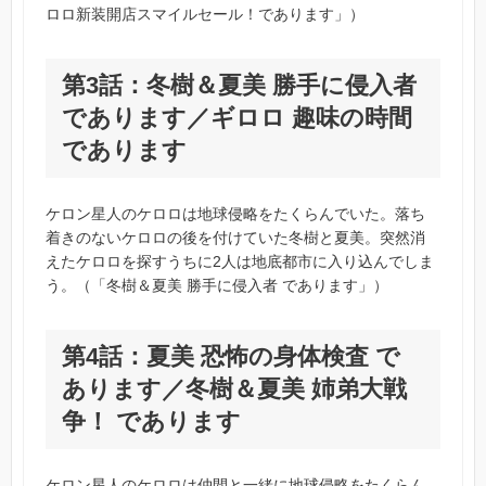
ロロ新装開店スマイルセール！であります」）
第3話：冬樹＆夏美 勝手に侵入者
であります／ギロロ 趣味の時間
であります
ケロン星人のケロロは地球侵略をたくらんでいた。落ち
着きのないケロロの後を付けていた冬樹と夏美。突然消
えたケロロを探すうちに2人は地底都市に入り込んでしま
う。（「冬樹＆夏美 勝手に侵入者 であります」）
第4話：夏美 恐怖の身体検査 で
あります／冬樹＆夏美 姉弟大戦
争！ であります
ケロン星人のケロロは仲間と一緒に地球侵略をたくらん