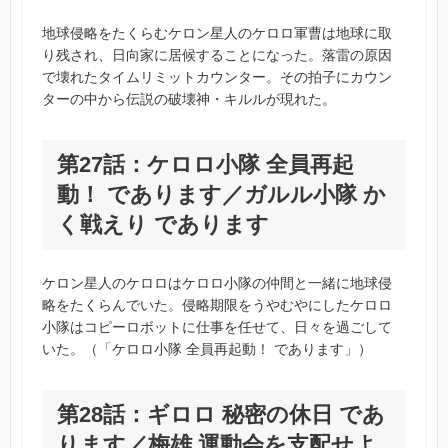
地球侵略をたくらむケロン星人のケロロ軍曹は地球に取
り残され、日向家に居候することになった。落雷の原因
で壊れたタイムリミットカウンター。その拍子にカウン
ターの中から伝説の破壊神・キルルが現れた。
第27話：ケロロ小隊 全員再起
動！ であります／ガルル小隊 か
く戦えり であります
ケロン星人のケロロはケロロ小隊の仲間と一緒に地球侵
略をたくらんでいた。侵略期限をうやむやにしたケロロ
小隊はコピーロボットに仕事を任せて、日々を過ごして
いた。（「ケロロ小隊 全員再起動！ であります」）
第28話：ギロロ 秘密の休日 であ
ります／梅雄 運動会を支配せよ