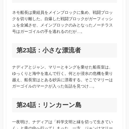
ネモ船長は乗組員をメインブロックに集め、戦闘ブロッ
クを切り離した。自爆した戦闘ブロックがガーフィッシ
ュを全滅させ、メインブロックのみとなったノーチラス
号はガーゴイルの手を逃れるのだが…。
第23話：小さな漂流者
ナディアとジャン、マリーとキングを乗せた船長室は、
ゆっくりと海中を進んで行く。何とか浸水の危機を乗り
越え、船長室はとある砂浜に漂着する。そこでマリーは
ガーゴイルのマークが入った缶詰を見つけ…。
第24話：リンカーン島
一夜明け、ナディアは「科学文明と縁を切って生きてい
く」と森の中へ行ってしまった。一方、ジャンはマリー