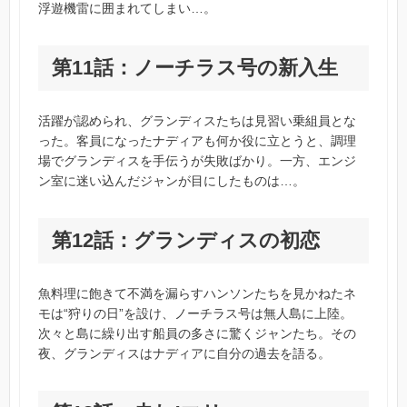
浮遊機雷に囲まれてしまい…。
第11話：ノーチラス号の新入生
活躍が認められ、グランディスたちは見習い乗組員とな
った。客員になったナディアも何か役に立とうと、調理
場でグランディスを手伝うが失敗ばかり。一方、エンジ
ン室に迷い込んだジャンが目にしたものは…。
第12話：グランディスの初恋
魚料理に飽きて不満を漏らすハンソンたちを見かねたネ
モは“狩りの日”を設け、ノーチラス号は無人島に上陸。
次々と島に繰り出す船員の多さに驚くジャンたち。その
夜、グランディスはナディアに自分の過去を語る。