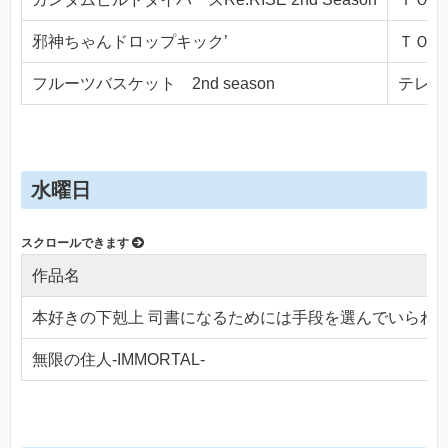
邪神ちゃんドロップキック’
ＴＯＫＹ
フルーツバスケット 2nd season
テレビ東
水曜日
作品名
本好きの下剋上 司書になるためには手段を選んでいられ
無限の住人-IMMORTAL-