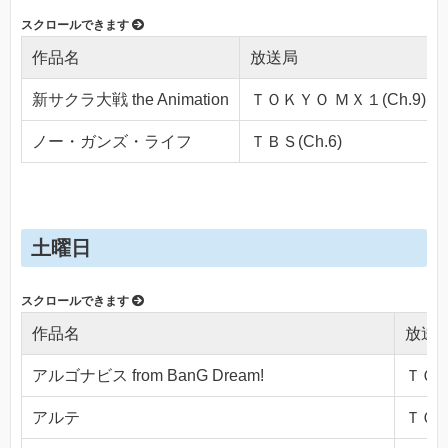
作品名
放送局
新サクラ大戦 the Animation
ＴＯＫＹＯ ＭＸ１(Ch.9)
ノー・ガンズ・ライフ
ＴＢＳ(Ch.6)
土曜日
作品名
放送
アルゴナビス from BanG Dream!
ＴＯＫ
アルテ
ＴＯＫ