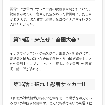
雷雷軒では雷門中サッカー部の祝勝会が開かれていた。
祝勝会が終わり、響木と円堂が残った雷雷軒に、ある男
が姿を現す。彼の名前は浮島。伝説のイナズマイレブン
のひとりだった。
第15話：来たぜ！全国大会!!
イナズマイレブンとの練習試合と影野の分析を通じて、
豪炎寺と風丸の新たな合体必殺技・炎の風見鶏を手に入
れた雷門中イレブン。そこへ、夏未の父で雷門中の理事
長・総一郎が訪れる。
第16話：破れ！忍者サッカー!!
１回戦の対戦相手は秘伝の忍術を使って選手を鍛えてい
ると噂の戦国伊賀島中学。どんな相手でもいつも通り戦