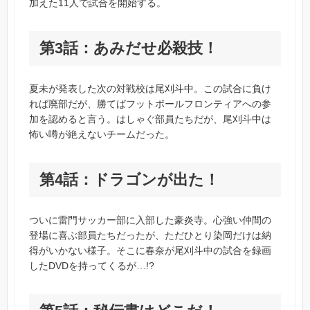
加えた11人で試合を開始する。
第3話：あみだせ必殺技！
夏未が発表した次の対戦校は尾刈斗中。この試合に負け
れば廃部だが、勝てばフットボールフロンティアへの参
加を認めると言う。はしゃぐ部員たちだが、尾刈斗中は
怖い噂が絶えないチームだった。
第4話：ドラゴンが出た！
ついに雷門サッカー部に入部した豪炎寺。心強い仲間の
登場に喜ぶ部員たちだったが、ただひとり染岡だけは納
得がいかない様子。そこに春奈が尾刈斗中の試合を録画
したDVDを持ってくるが…!?