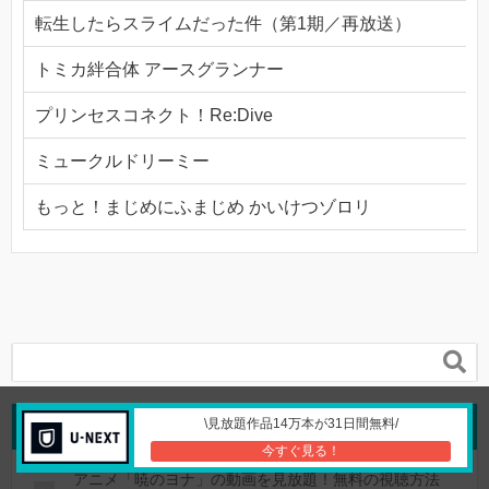
転生したらスライムだった件（第1期／再放送）
トミカ絆合体 アースグランナー
プリンセスコネクト！Re:Dive
ミュークルドリーミー
もっと！まじめにふまじめ かいけつゾロリ

\見放題作品14万本が31日間無料/
人気の記事
今すぐ見る！
アニメ「暁のヨナ」の動画を見放題！無料の視聴方法