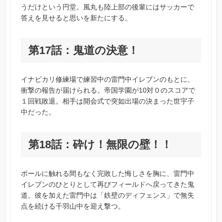
うだけという円堂。風丸も陸上部の後輩にはサッカーで
答えを見せると思いを新たにする。
第17話：鬼道の決意！
イナビカリ修練場で練習中の雷門中イレブンのもとに、
衝撃の報告が届けられる。帝国学園が10対０のスコアで
１回戦敗退。相手は開会式で突如出場の決まった世宇子
中だった。
第18話：砕け！無限の壁！！
ボールに触れる間もなく完敗した悔しさを胸に、雷門中
イレブンのひとりとして再びフィールドへ戻ってきた鬼
道。彼を加えた雷門中は「鉄壁のディフェンス」で無失
点を続ける千羽山中を迎え撃つ。