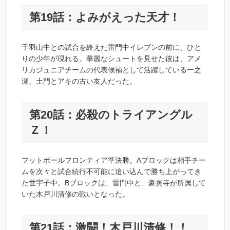
第19話：よみがえった天才！
千羽山中との試合を終えた雷門中イレブンの前に、ひと
りの少年が現れる。華麗なシュートを見せた彼は、アメ
リカジュニアチームの代表候補として活躍している一之
瀬、土門とアキの古い友人だった。
第20話：必殺のトライアングル
Ｚ！
フットボールフロンティア準決勝。Aブロックは相手チー
ムを次々と試合続行不可能に追い込んで勝ち上がってき
た世宇子中。Bブロックは、雷門中と、豪炎寺が所属して
いた木戸川清修の戦いとなった。
第21話：激闘！木戸川清修！！