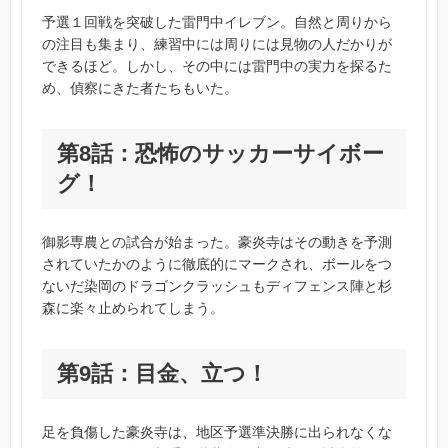
予選１回戦を突破した雷門中イレブン。自然と周りから
の注目も集まり、練習中には周りには見物の人だかりが
できるほど。しかし、その中には雷門中の実力を探るた
め、偵察にきた者たちもいた。
第8話：恐怖のサッカーサイボー
グ！
御影専農との試合が始まった。豪炎寺はその動きを予測
されていたかのように徹底的にマークされ、ボールをつ
ないだ染岡のドラゴンクラッシュもディフェンス陣と杉
森に楽々止められてしまう。
第9話：目金、立つ！
足を負傷した豪炎寺は、地区予選準決勝に出られなくな