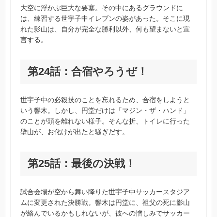
大空に浮かぶ巨大な要塞。その中にあるグラウンドに
は、練習する世宇子中イレブンの姿があった。そこに現
れた影山は、自分が完全な勝利以外、何も望まないと宣
言する。
第24話：合宿やろうぜ！
世宇子中の必殺技のことを忘れるため、合宿をしようと
いう響木。しかし、円堂だけは「マジン・ザ・ハンド」
のことが頭を離れない様子。そんな折、トイレに行った
壁山が、お化けが出たと騒ぎだす。
第25話：最後の決戦！
試合会場が空から舞い降りた世宇子中サッカースタジア
ムに変更された決勝戦。響木は円堂に、祖父の死に影山
が絡んでいるかもしれないが、彼への憎しみでサッカー