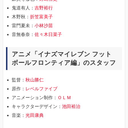
鬼道有人：
吉野裕行
木野秋：
折笠富美子
雷門夏未：
小林沙苗
音無春奈：
佐々木日菜子
アニメ「イナズマイレブン フット
ボールフロンティア編」のスタッフ
監督：
秋山勝仁
原作：
レベルファイブ
アニメーション制作：
ＯＬＭ
キャラクターデザイン：
池田裕治
音楽：
光田康典