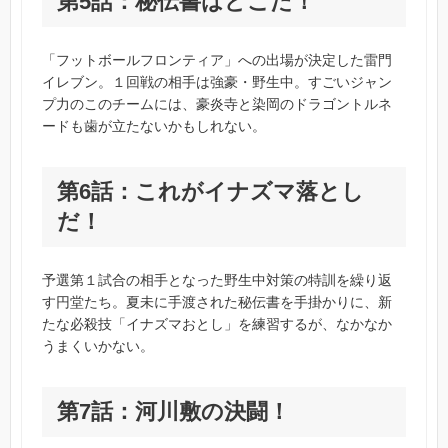
第5話：秘伝書はどこだ！
「フットボールフロンティア」への出場が決定した雷門
イレブン。１回戦の相手は強豪・野生中。すごいジャン
プ力のこのチームには、豪炎寺と染岡のドラゴントルネ
ードも歯が立たないかもしれない。
第6話：これがイナズマ落とし
だ！
予選第１試合の相手となった野生中対策の特訓を繰り返
す円堂たち。夏未に手渡された秘伝書を手掛かりに、新
たな必殺技「イナズマおとし」を練習するが、なかなか
うまくいかない。
第7話：河川敷の決闘！