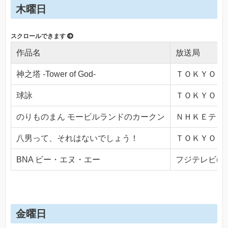
木曜日
作品名
放送局
神之塔 -Tower of God-
ＴＯＫＹＯ ＭＸ
球詠
ＴＯＫＹＯ ＭＸ
のりものまん モービルランドのカークン
ＮＨＫＥテレ１・
八男って、それはないでしょう！
ＴＯＫＹＯ ＭＸ
BNA ビー・エヌ・エー
フジテレビ(Ch.
金曜日