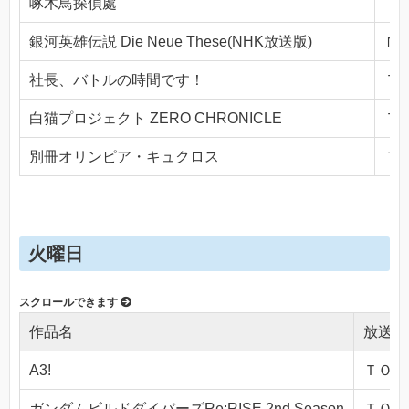
啄木鳥探偵處
ＴＯ
銀河英雄伝説 Die Neue These(NHK放送版)
ＮＨ
社長、バトルの時間です！
ＴＯ
白猫プロジェクト ZERO CHRONICLE
ＴＯ
別冊オリンピア・キュクロス
ＴＯ
火曜日
作品名
放送局
A3!
ＴＯＫＹ
ガンダムビルドダイバーズRe:RISE 2nd Season
ＴＯＫＹ