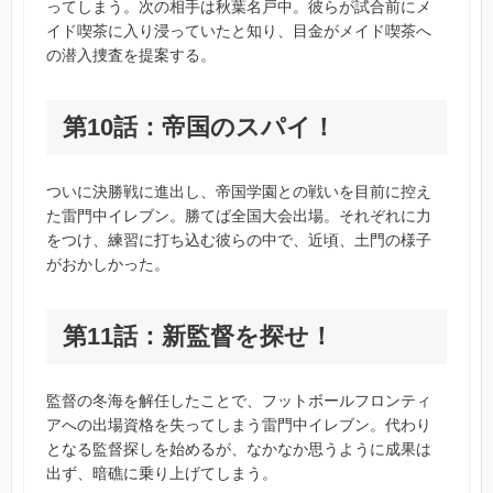
ってしまう。次の相手は秋葉名戸中。彼らが試合前にメ
イド喫茶に入り浸っていたと知り、目金がメイド喫茶へ
の潜入捜査を提案する。
第10話：帝国のスパイ！
ついに決勝戦に進出し、帝国学園との戦いを目前に控え
た雷門中イレブン。勝てば全国大会出場。それぞれに力
をつけ、練習に打ち込む彼らの中で、近頃、土門の様子
がおかしかった。
第11話：新監督を探せ！
監督の冬海を解任したことで、フットボールフロンティ
アへの出場資格を失ってしまう雷門中イレブン。代わり
となる監督探しを始めるが、なかなか思うように成果は
出ず、暗礁に乗り上げてしまう。