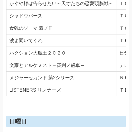
かぐや様は告らせたい～天才たちの恋愛頭脳戦～
ＴＯＫ
シャドウバース
ＴＯＫ
食戟のソーマ 豪ノ皿
ＴＯＫ
波よ聞いてくれ
ＴＢＳ(
ハクション大魔王２０２０
日テレ(
文豪とアルケミスト～審判ノ歯車～
テレビ
メジャーセカンド 第2シリーズ
ＮＨＫ
LISTENERS リスナーズ
ＴＢＳ(
日曜日