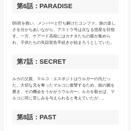
第6話：PARADISE
B5班を救い、メンバーと打ち解けたユンファ。旅の楽し
さを分かちあいながら、アストラ号は次なる惑星を目指
す。一方、ケアード高校にはカナタたちの親が集めら
れ、子供たちの失踪宣告手続きが始まろうとしていた。
第7話：SECRET
ルカの父親、マルコ・エスポジトはウルガーの仇だっ
た。大切な兄を奪ったマルコに復讐するため、銃の腕を
磨き、その機会をうかがうウルガー。ルカを殺せば、マ
ルコに同じ苦しみを与えられると考えていたが…。
第8話：PAST