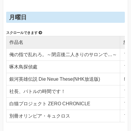
月曜日
作品名
放
俺の指で乱れろ。～閉店後二人きりのサロンで…～
ＴＯ
啄木鳥探偵處
ＴＯ
銀河英雄伝説 Die Neue These(NHK放送版)
ＮＨ
社長、バトルの時間です！
ＴＯ
白猫プロジェクト ZERO CHRONICLE
ＴＯ
別冊オリンピア・キュクロス
ＴＯ