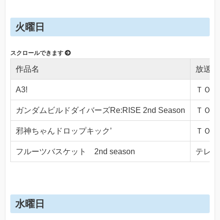
火曜日
作品名
放送局
A3!
ＴＯＫＹ
ガンダムビルドダイバーズRe:RISE 2nd Season
ＴＯＫＹ
邪神ちゃんドロップキック’
ＴＯＫＹ
フルーツバスケット 2nd season
テレビ東
水曜日