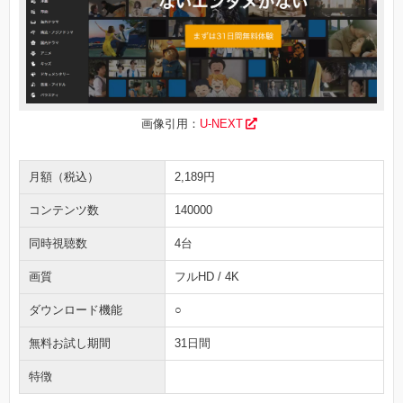
画像引用：
U-NEXT
月額（税込）
2,189円
コンテンツ数
140000
同時視聴数
4台
画質
フルHD / 4K
ダウンロード機能
○
無料お試し期間
31日間
特徴