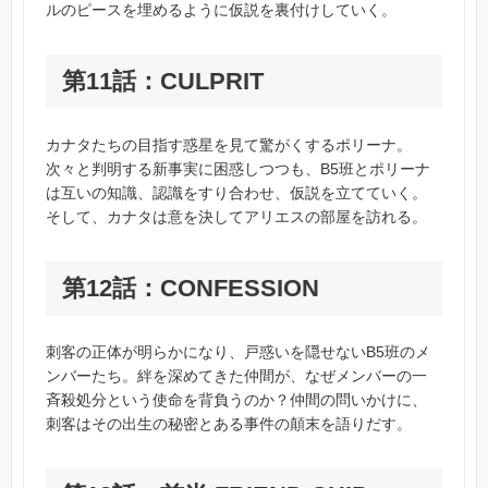
ルのピースを埋めるように仮説を裏付けしていく。
第11話：CULPRIT
カナタたちの目指す惑星を見て驚がくするポリーナ。
次々と判明する新事実に困惑しつつも、B5班とポリーナ
は互いの知識、認識をすり合わせ、仮説を立てていく。
そして、カナタは意を決してアリエスの部屋を訪れる。
第12話：CONFESSION
刺客の正体が明らかになり、戸惑いを隠せないB5班のメ
ンバーたち。絆を深めてきた仲間が、なぜメンバーの一
斉殺処分という使命を背負うのか？仲間の問いかけに、
刺客はその出生の秘密とある事件の顛末を語りだす。