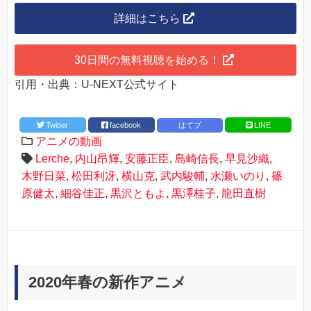
詳細はこちら
30日間の無料視聴を始める！
引用・出典：U-NEXT公式サイト
Twitter
facebook
はてブ
LINE
アニメの動画
Lerche
,
内山昂輝
,
安藤正臣
,
島崎信長
,
早見沙織
,
木野日菜
,
松田利冴
,
横山克
,
武内駿輔
,
水瀬いのり
,
篠
原健太
,
細谷佳正
,
黒沢ともよ
,
黒澤桂子
,
龍田直樹
2020年春の新作アニメ