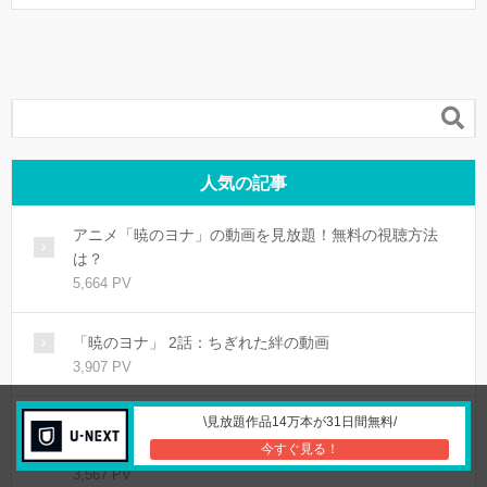

人気の記事
アニメ「暁のヨナ」の動画を見放題！無料の視聴方法
は？
5,664 PV
「暁のヨナ」 2話：ちぎれた絆の動画
3,907 PV
\見放題作品14万本が31日間無料/
アニメ「マルドゥック・スクランブル 排気」の動画を
今すぐ見る！
見放題！無料の視聴方法は？
3,567 PV