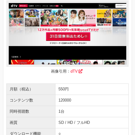
画像引用：
dTV
月額（税込）
550円
コンテンツ数
120000
同時視聴数
1台
画質
SD / HD / フルHD
ダウンロード機能
○