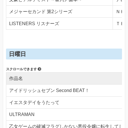
メジャーセカンド 第2シリーズ
ＮＨＫ
LISTENERS リスナーズ
ＴＢＳ(
日曜日
作品名
アイドリッシュセブン Second BEAT！
イエスタデイをうたって
ULTRAMAN
乙女ゲームの破滅フラグしかない悪役令嬢に転生してしま