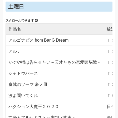
土曜日
作品名
放送
アルゴナビス from BanG Dream!
ＴＯＫ
アルテ
ＴＯＫ
かぐや様は告らせたい～天才たちの恋愛頭脳戦～
ＴＯＫ
シャドウバース
ＴＯＫ
食戟のソーマ 豪ノ皿
ＴＯＫ
波よ聞いてくれ
ＴＢＳ(
ハクション大魔王２０２０
日テレ(
文豪とアルケミスト～審判ノ歯車～
テレビ