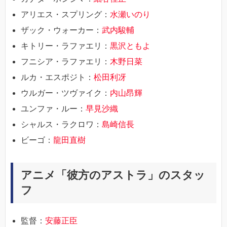
アリエス・スプリング：
水瀬いのり
ザック・ウォーカー：
武内駿輔
キトリー・ラファエリ：
黒沢ともよ
フニシア・ラファエリ：
木野日菜
ルカ・エスポジト：
松田利冴
ウルガー・ツヴァイク：
内山昂輝
ユンファ・ルー：
早見沙織
シャルス・ラクロワ：
島崎信長
ビーゴ：
龍田直樹
アニメ「彼方のアストラ」のスタッ
フ
監督：
安藤正臣