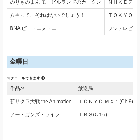
のりものまん モービルランドのカークン
ＮＨＫＥテレ１・
八男って、それはないでしょう！
ＴＯＫＹＯ ＭＸ
BNA ビー・エヌ・エー
フジテレビ(Ch.
金曜日
作品名
放送局
新サクラ大戦 the Animation
ＴＯＫＹＯ ＭＸ１(Ch.9)
ノー・ガンズ・ライフ
ＴＢＳ(Ch.6)