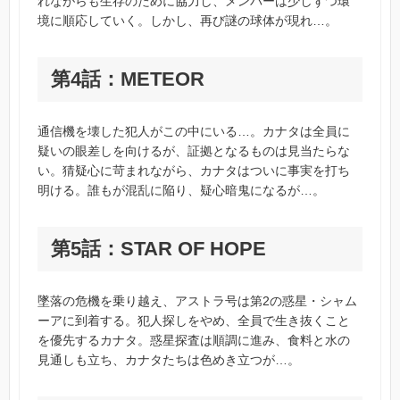
れながらも生存のために協力し、メンバーは少しずつ環
境に順応していく。しかし、再び謎の球体が現れ…。
第4話：METEOR
通信機を壊した犯人がこの中にいる…。カナタは全員に
疑いの眼差しを向けるが、証拠となるものは見当たらな
い。猜疑心に苛まれながら、カナタはついに事実を打ち
明ける。誰もが混乱に陥り、疑心暗鬼になるが…。
第5話：STAR OF HOPE
墜落の危機を乗り越え、アストラ号は第2の惑星・シャム
ーアに到着する。犯人探しをやめ、全員で生き抜くこと
を優先するカナタ。惑星探査は順調に進み、食料と水の
見通しも立ち、カナタたちは色めき立つが…。