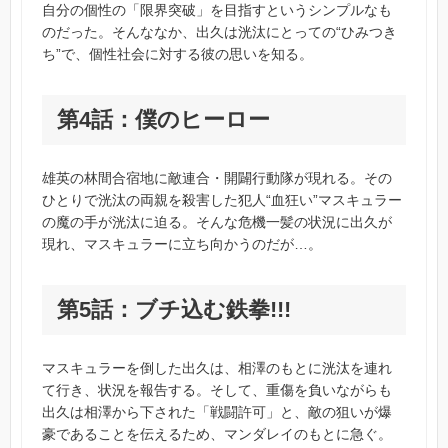
自分の個性の「限界突破」を目指すというシンプルなも
のだった。そんななか、出久は洸汰にとっての“ひみつき
ち”で、個性社会に対する彼の思いを知る。
第4話：僕のヒーロー
雄英の林間合宿地に敵連合・開闢行動隊が現れる。その
ひとりで洸汰の両親を殺害した犯人“血狂い”マスキュラー
の魔の手が洸汰に迫る。そんな危機一髪の状況に出久が
現れ、マスキュラーに立ち向かうのだが…。
第5話：ブチ込む鉄拳!!!
マスキュラーを倒した出久は、相澤のもとに洸汰を連れ
て行き、状況を報告する。そして、重傷を負いながらも
出久は相澤から下された「戦闘許可」と、敵の狙いが爆
豪であることを伝えるため、マンダレイのもとに急ぐ。