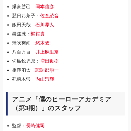
爆豪勝己：
岡本信彦
麗日お茶子：
佐倉綾音
飯田天哉：
石川界人
轟焦凍：
梶裕貴
蛙吹梅雨：
悠木碧
八百万百：
井上麻里奈
切島鋭児郎：
増田俊樹
相澤消太：
諏訪部順一
死柄木弔：
内山昂輝
アニメ「僕のヒーローアカデミア
（第3期）」のスタッフ
監督：
長崎健司