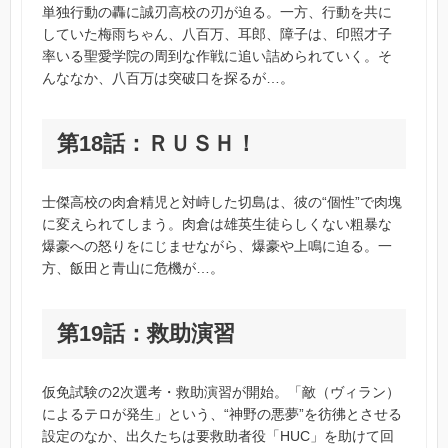
単独行動の轟に誠刃高校の刃が迫る。一方、行動を共に
していた梅雨ちゃん、八百万、耳郎、障子は、印照才子
率いる聖愛学院の周到な作戦に追い詰められていく。そ
んななか、八百万は突破口を探るが…。
第18話：ＲＵＳＨ！
士傑高校の肉倉精児と対峙した切島は、彼の“個性”で肉塊
に変えられてしまう。肉倉は雄英生徒らしくない粗暴な
爆豪への怒りをにじませながら、爆豪や上鳴に迫る。一
方、飯田と青山に危機が…。
第19話：救助演習
仮免試験の2次選考・救助演習が開始。「敵（ヴィラン）
によるテロが発生」という、“神野の悪夢”を彷彿とさせる
設定のなか、出久たちは要救助者役「HUC」を助けて回