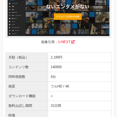
画像引用：
U-NEXT
月額（税込）
2,189円
コンテンツ数
140000
同時視聴数
4台
画質
フルHD / 4K
ダウンロード機能
○
無料お試し期間
31日間
特徴