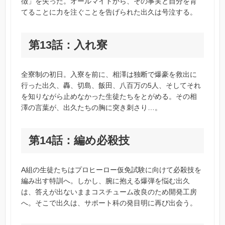
徴」を失った。オールマイトから、その事実と自分を育
てることに力を注ぐことを告げられた出久は号泣する。
第13話：入れ寮
全寮制の初日。入寮を前に、相澤は独断で爆豪を救出に
行った出久、轟、切島、飯田、八百万の5人、そしてそれ
を知りながら止めなかった生徒たちをとがめる。その相
澤の言葉が、出久たちの胸に突き刺さり…。
第14話：編め必殺技
A組の生徒たちはプロヒーロー仮免試験に向けて必殺技を
編み出す特訓へ。しかし、腕に抱える爆弾を悩む出久
は、答えが出ないままコスチューム改良のため開発工房
へ。そこで出久は、サポート科の発目明に再び出会う。