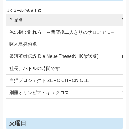
作品名
放
俺の指で乱れろ。～閉店後二人きりのサロンで…～
ＴＯ
啄木鳥探偵處
ＴＯ
銀河英雄伝説 Die Neue These(NHK放送版)
ＮＨ
社長、バトルの時間です！
ＴＯ
白猫プロジェクト ZERO CHRONICLE
ＴＯ
別冊オリンピア・キュクロス
ＴＯ
火曜日