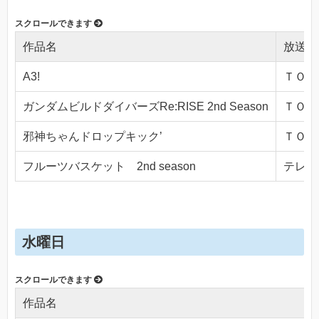
作品名
放送局
A3!
ＴＯＫＹ
ガンダムビルドダイバーズRe:RISE 2nd Season
ＴＯＫＹ
邪神ちゃんドロップキック’
ＴＯＫＹ
フルーツバスケット 2nd season
テレビ東
水曜日
作品名