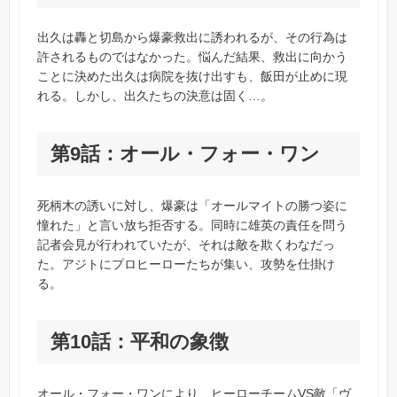
出久は轟と切島から爆豪救出に誘われるが、その行為は
許されるものではなかった。悩んだ結果、救出に向かう
ことに決めた出久は病院を抜け出すも、飯田が止めに現
れる。しかし、出久たちの決意は固く…。
第9話：オール・フォー・ワン
死柄木の誘いに対し、爆豪は「オールマイトの勝つ姿に
憧れた」と言い放ち拒否する。同時に雄英の責任を問う
記者会見が行われていたが、それは敵を欺くわなだっ
た。アジトにプロヒーローたちが集い、攻勢を仕掛け
る。
第10話：平和の象徴
オール・フォー・ワンにより、ヒーローチームVS敵「ヴ