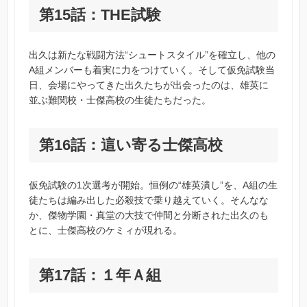
第15話：THE試験
出久は新たな戦闘方法“シュートスタイル”を確立し、他の
A組メンバーも着実に力をつけていく。そして仮免試験当
日、会場にやってきた出久たちが出会ったのは、雄英に
並ぶ難関校・士傑高校の生徒たちだった。
第16話：這い寄る士傑高校
仮免試験の1次選考が開始。恒例の“雄英潰し”を、A組の生
徒たちは編み出した必殺技で乗り越えていく。そんなな
か、傑物学園・真堂の大技で仲間と分断された出久のも
とに、士傑高校のケミィが現れる。
第17話：１年Ａ組