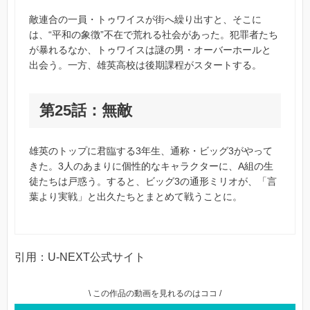
敵連合の一員・トゥワイスが街へ繰り出すと、そこに
は、“平和の象徴”不在で荒れる社会があった。犯罪者たち
が暴れるなか、トゥワイスは謎の男・オーバーホールと
出会う。一方、雄英高校は後期課程がスタートする。
第25話：無敵
雄英のトップに君臨する3年生、通称・ビッグ3がやって
きた。3人のあまりに個性的なキャラクターに、A組の生
徒たちは戸惑う。すると、ビッグ3の通形ミリオが、「言
葉より実戦」と出久たちとまとめて戦うことに。
引用：U-NEXT公式サイト
\ この作品の動画を見れるのはココ /