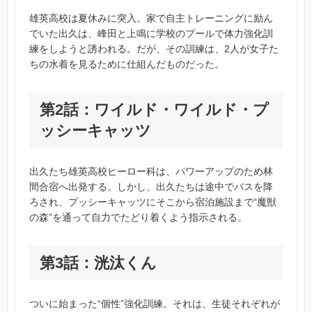
雄英高校は夏休みに突入。家で自主トレーニングに励ん
でいた出久は、峰田と上鳴に学校のプールで体力強化訓
練をしようと誘われる。だが、その訓練は、2人が女子た
ちの水着を見るために仕組んだものだった。
第2話：ワイルド・ワイルド・プ
ッシーキャッツ
出久たち雄英高校ヒーロー科は、パワーアップのため林
間合宿へ出発する。しかし、出久たちは途中でバスを降
ろされ、プッシーキャッツにそこから宿泊施設まで“魔獣
の森”を通って自力でたどり着くよう指示される。
第3話：洸汰くん
ついに始まった“個性”強化訓練。それは、生徒それぞれが