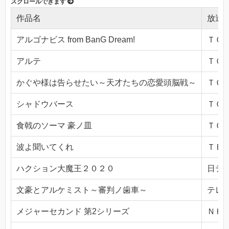
作品名
放送
アルゴナビス from BanG Dream!
ＴＯＫ
アルテ
ＴＯＫ
かぐや様は告らせたい～天才たちの恋愛頭脳戦～
ＴＯＫ
シャドウバース
ＴＯＫ
食戟のソーマ 豪ノ皿
ＴＯＫ
波よ聞いてくれ
ＴＢＳ(
ハクション大魔王２０２０
日テレ(
文豪とアルケミスト～審判ノ歯車～
テレビ
メジャーセカンド 第2シリーズ
ＮＨＫ