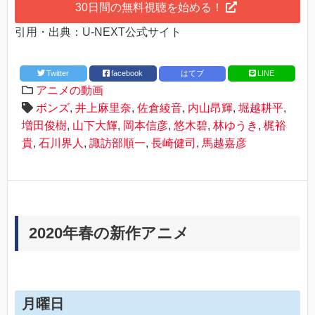
30日間の無料視聴を始める！
引用・出典：U-NEXT公式サイト
Twitter
facebook
はてブ
LINE
アニメの動画
ボンズ
,
井上麻里奈
,
佐倉綾音
,
内山昂輝
,
堀越耕平
,
増田俊樹
,
山下大輝
,
岡本信彦
,
悠木碧
,
林ゆうき
,
梶裕
貴
,
石川界人
,
諏訪部順一
,
長崎健司
,
馬越嘉彦
2020年春の新作アニメ
月曜日