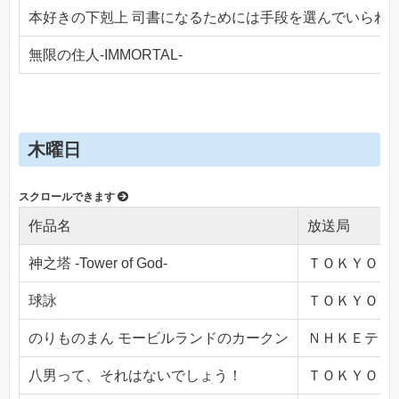
本好きの下剋上 司書になるためには手段を選んでいられ
無限の住人-IMMORTAL-
木曜日
作品名
放送局
神之塔 -Tower of God-
ＴＯＫＹＯ ＭＸ
球詠
ＴＯＫＹＯ ＭＸ
のりものまん モービルランドのカークン
ＮＨＫＥテレ１・
八男って、それはないでしょう！
ＴＯＫＹＯ ＭＸ