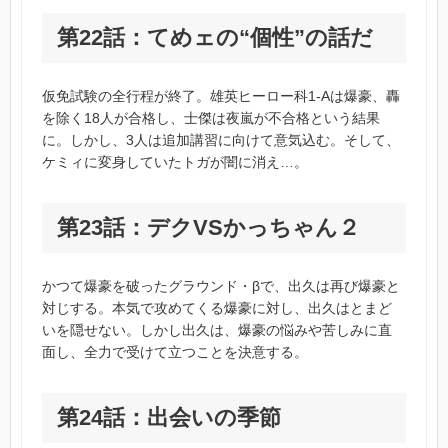
第22話：てめェの“個性”の話だ
仮免試験の全行程が終了。雄英ヒーロー科1-Aは爆豪、轟
を除く18人が合格し、士傑は夜嵐が不合格という結果
に。しかし、3人は追加講習に向けて意気込む。そして、
ケミィに変身していたトガが闇に消え…。
第23話：デクVSかっちゃん２
かつて爆豪を破ったグラウンド・βで、出久は再び爆豪と
対じする。本気で攻めてくる爆豪に対し、出久はとまど
いを隠せない。しかし出久は、爆豪の悩みや苦しみに直
面し、全力で受けて立つことを決意する。
第24話：出会いの季節