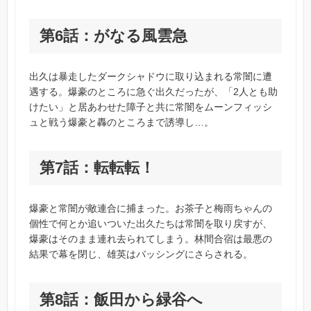
第6話：がなる風雲急
出久は暴走したダークシャドウに取り込まれる常闇に遭
遇する。爆豪のところに急ぐ出久だったが、「2人とも助
けたい」と居あわせた障子と共に常闇をムーンフィッシ
ュと戦う爆豪と轟のところまで誘導し…。
第7話：転転転！
爆豪と常闇が敵連合に捕まった。お茶子と梅雨ちゃんの
個性で何とか追いついた出久たちは常闇を取り戻すが、
爆豪はそのまま連れ去られてしまう。林間合宿は最悪の
結果で幕を閉じ、雄英はバッシングにさらされる。
第8話：飯田から緑谷へ